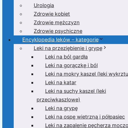
Urologia
Zdrowie kobiet
Zdrowie mężczyzn
Zdrowie psychiczne
Encyklopedia leków – kategorie
Leki na przeziębienie i grypę
Leki na ból gardła
Leki na gorączkę i ból
Leki na mokry kaszel (leki wykrzt
Leki na katar
Leki na suchy kaszel (leki
przeciwkaszlowe)
Leki na grypę
Leki na ospę wietrzną i półpasiec
Leki na zapalenie pęcherza moc