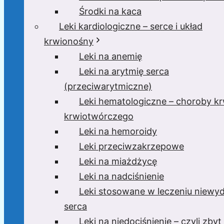
Środki na kaca
Leki kardiologiczne – serce i układ
krwionośny
Leki na anemię
Leki na arytmię serca
(przeciwarytmiczne)
Leki hematologiczne – choroby krw
krwiotwórczego
Leki na hemoroidy
Leki przeciwzakrzepowe
Leki na miażdżycę
Leki na nadciśnienie
Leki stosowane w leczeniu niewyd
serca
Leki na niedociśnienie – czyli zbyt 