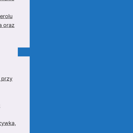
erolu
a oraz
 przy
u
rzywka,