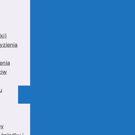
ki)
yzienia
enia
ciw
u
by