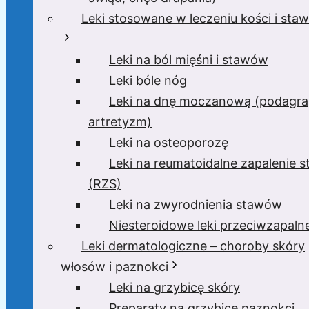
Leki stosowane w leczeniu kości i sta
Leki na ból mięśni i stawów
Leki bóle nóg
Leki na dnę moczanową (podagra
artretyzm)
Leki na osteoporozę
Leki na reumatoidalne zapalenie 
(RZS)
Leki na zwyrodnienia stawów
Niesteroidowe leki przeciwzapaln
Leki dermatologiczne – choroby skóry
włosów i paznokci
Leki na grzybicę skóry
Preparaty na grzybicę paznokci