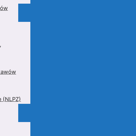
wów
,
stawów
e (NLPZ)