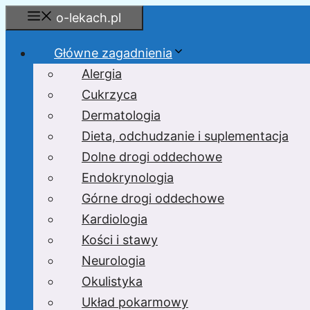
Przejdź
o-lekach.pl
do
treści
Główne zagadnienia
Alergia
Cukrzyca
Dermatologia
Dieta, odchudzanie i suplementacja
Dolne drogi oddechowe
Endokrynologia
Górne drogi oddechowe
Kardiologia
Kości i stawy
Neurologia
Okulistyka
Układ pokarmowy