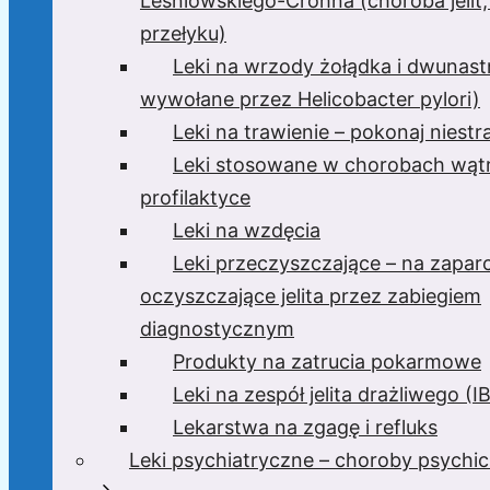
Leśniowskiego-Crohna (choroba jelit,
przełyku)
Leki na wrzody żołądka i dwunast
wywołane przez Helicobacter pylori)
Leki na trawienie – pokonaj niest
Leki stosowane w chorobach wątr
profilaktyce
Leki na wzdęcia
Leki przeczyszczające – na zaparc
oczyszczające jelita przez zabiegiem
diagnostycznym
Produkty na zatrucia pokarmowe
Leki na zespół jelita drażliwego (I
Lekarstwa na zgagę i refluks
Leki psychiatryczne – choroby psychi