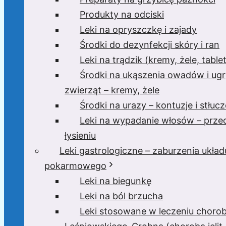
Produkty na odciski
Leki na opryszczkę i zajady
Środki do dezynfekcji skóry i ran
Leki na trądzik (kremy, żele, tablet
Środki na ukąszenia owadów i ugr
zwierząt – kremy, żele
Środki na urazy – kontuzje i stłucz
Leki na wypadanie włosów – prze
łysieniu
Leki gastrologiczne – zaburzenia układ
pokarmowego
Leki na biegunkę
Leki na ból brzucha
Leki stosowane w leczeniu choro