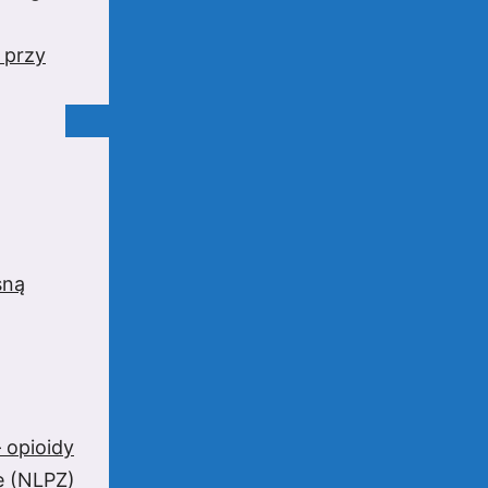
 przy
sną
 opioidy
e (NLPZ)