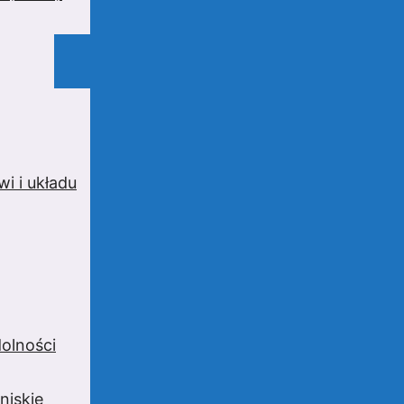
i i układu
olności
niskie