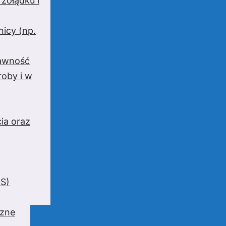
 żołądku i
nicy (np.
rawność
oby i w
ia oraz
BS)
czne