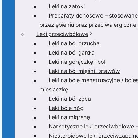
Leki na zatoki
Preparaty donosowe – stosowane
przeziębieniu oraz przeciwalergiczne
Leki przeciwbólowe
Leki na ból brzucha
Leki na ból gardła
Leki na gorączkę i ból
Leki na ból mięśni i stawów
Leki na bóle menstruacyjne / bole
miesiączkę
Leki na ból zęba
Leki bóle nóg
Leki na migrenę
Narkotyczne leki przeciwbólowe –
Niesteroidowe leki przeciwzapaln