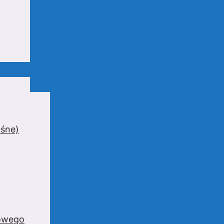
uśne)
zowego