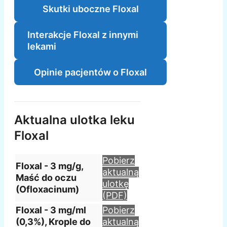
Skutki uboczne Floxal
Interakcje Floxal z innymi
lekami
Opinie pacjentów o Floxal
Aktualna ulotka leku
Floxal
Pobierz
Floxal - 3 mg/g,
aktualną
Maść do oczu
ulotkę
(Ofloxacinum)
(PDF)
Floxal - 3 mg/ml
Pobierz
(0,3%), Krople do
aktualną