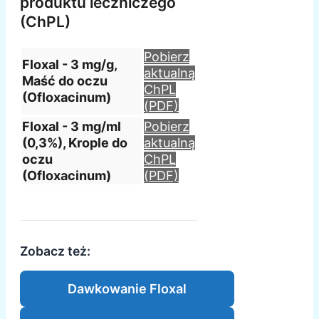
produktu leczniczego
(ChPL)
Pobierz
Floxal - 3 mg/g,
aktualną
Maść do oczu
ChPL
(Ofloxacinum)
(PDF)
Floxal - 3 mg/ml
Pobierz
(0,3%), Krople do
aktualną
oczu
ChPL
(Ofloxacinum)
(PDF)
Zobacz też:
Dawkowanie Floxal