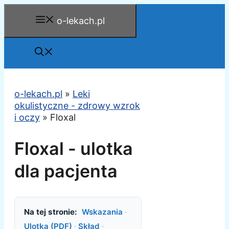
Przejdź
o-lekach.pl
do
treści
o-lekach.pl
»
Leki
okulistyczne - zdrowy wzrok
i oczy
»
Floxal
Floxal - ulotka
dla pacjenta
Na tej stronie:
Wskazania
·
Ulotka (PDF)
·
Skład
·