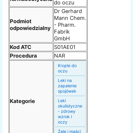
do oczu
Dr Gerhard
Mann Chem.
Podmiot
- Pharm.
odpowiedzialny
Fabrik
GmbH
Kod ATC
S01AE01
Procedura
NAR
Krople do
oczu
Leki na
zapalenie
spojówek
Kategorie
Leki
okulistyczne
- zdrowy
wzrok i
oczy
Żele i maści