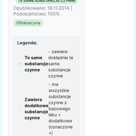
TE SAME SUBSTANCJE CZYNNE
Opublikowano: 19.11.2014 |
Podobieństwo: 100%
Ofloksacyna
Legenda:
- zawiera
Te same
dokładnie te
substancje
same
czynne
substancje
czynne
- ma
wszystkie
substancje
Zawiera
czynne z
dodatkowe
bazowego
substancje
leku +
czynne
dodatkowe
(oznaczone
+)