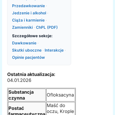
Przedawkowanie
·
Jedzenie i alkohol
·
Ciąża i karmienie
·
Zamienniki
·
ChPL (PDF)
Szczegółowe sekcje:
Dawkowanie
·
Skutki uboczne
·
Interakcje
·
Opinie pacjentów
Ostatnia aktualizacja:
04.01.2026
Substancja
Ofloksacyna
czynna
Maść do
Postać
oczu, Krople
farmaceutyczna