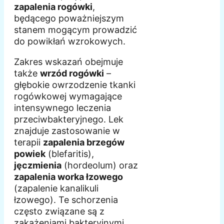
zapalenia rogówki
,
będącego poważniejszym
stanem mogącym prowadzić
do powikłań wzrokowych.
Zakres wskazań obejmuje
także
wrzód rogówki
–
głębokie owrzodzenie tkanki
rogówkowej wymagające
intensywnego leczenia
przeciwbakteryjnego. Lek
znajduje zastosowanie w
terapii
zapalenia brzegów
powiek
(blefaritis),
jęczmienia
(hordeolum) oraz
zapalenia worka łzowego
(zapalenie kanalikuli
łzowego). Te schorzenia
często związane są z
zakażeniami bakteryjnymi