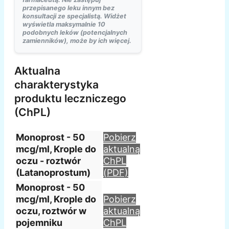
przepisanego leku innym bez
konsultacji ze specjalistą. Widżet
wyświetla maksymalnie 10
podobnych leków (potencjalnych
zamienników), może by ich więcej.
Aktualna
charakterystyka
produktu leczniczego
(ChPL)
Monoprost - 50
Pobierz
mcg/ml, Krople do
aktualną
oczu - roztwór
ChPL
(Latanoprostum)
(PDF)
Monoprost - 50
mcg/ml, Krople do
Pobierz
oczu, roztwór w
aktualną
pojemniku
ChPL