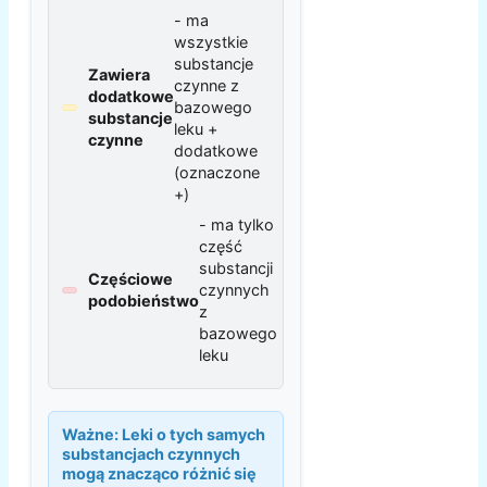
- ma
wszystkie
substancje
Zawiera
czynne z
dodatkowe
bazowego
substancje
leku +
czynne
dodatkowe
(oznaczone
+)
- ma tylko
część
substancji
Częściowe
czynnych
podobieństwo
z
bazowego
leku
Ważne:
Leki o tych samych
substancjach czynnych
mogą znacząco różnić się