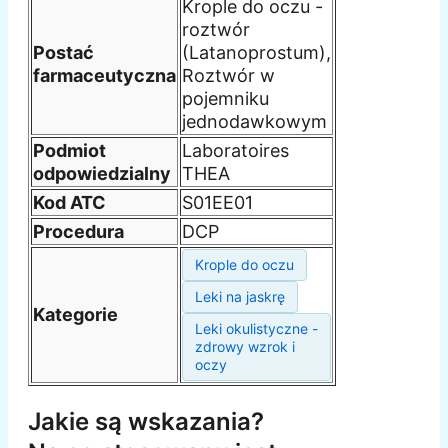
Krople do oczu -
roztwór
Postać
(Latanoprostum),
farmaceutyczna
Roztwór w
pojemniku
jednodawkowym
Podmiot
Laboratoires
odpowiedzialny
THEA
Kod ATC
S01EE01
Procedura
DCP
Krople do oczu
Leki na jaskrę
Kategorie
Leki okulistyczne -
zdrowy wzrok i
oczy
Jakie są wskazania?