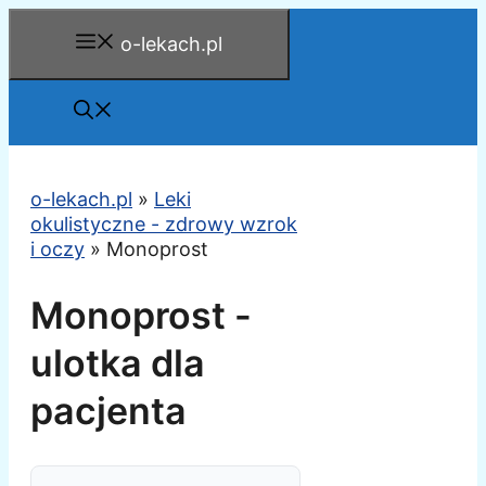
Przejdź
o-lekach.pl
do
treści
o-lekach.pl
»
Leki
okulistyczne - zdrowy wzrok
i oczy
»
Monoprost
Monoprost -
ulotka dla
pacjenta