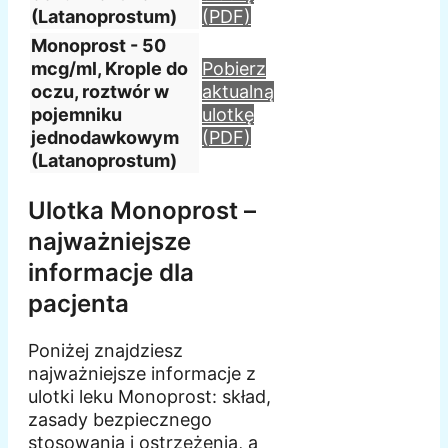
(Latanoprostum)
(PDF)
Monoprost - 50
mcg/ml, Krople do
Pobierz
oczu, roztwór w
aktualną
pojemniku
ulotkę
jednodawkowym
(PDF)
(Latanoprostum)
Ulotka Monoprost –
najważniejsze
informacje dla
pacjenta
Poniżej znajdziesz
najważniejsze informacje z
ulotki leku Monoprost: skład,
zasady bezpiecznego
stosowania i ostrzeżenia, a