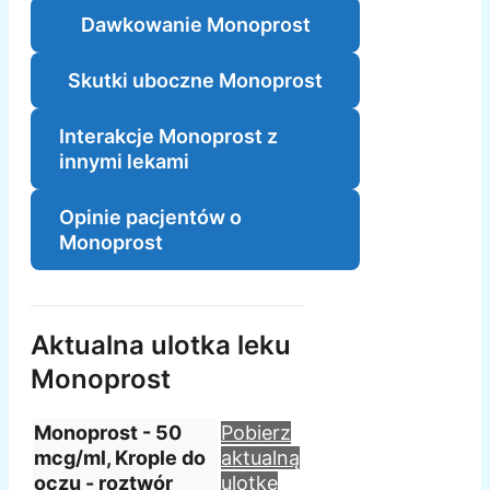
Dawkowanie Monoprost
Skutki uboczne Monoprost
Interakcje Monoprost z
innymi lekami
Opinie pacjentów o
Monoprost
Aktualna ulotka leku
Monoprost
Monoprost - 50
Pobierz
mcg/ml, Krople do
aktualną
oczu - roztwór
ulotkę