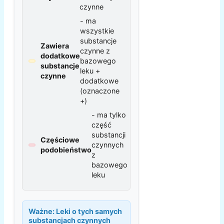
czynne
- ma
wszystkie
substancje
Zawiera
czynne z
dodatkowe
bazowego
substancje
leku +
czynne
dodatkowe
(oznaczone
+)
- ma tylko
część
substancji
Częściowe
czynnych
podobieństwo
z
bazowego
leku
Ważne:
Leki o tych samych
substancjach czynnych