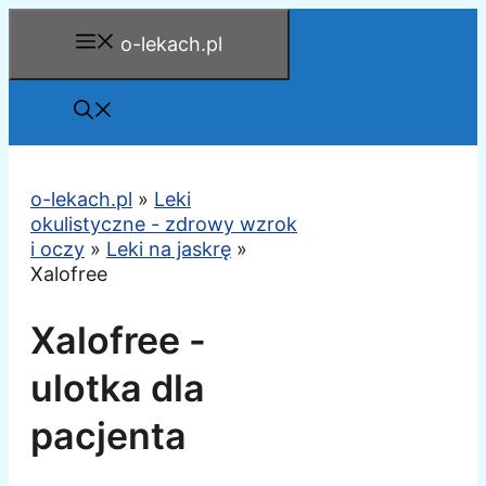
Przejdź
o-lekach.pl
do
treści
o-lekach.pl
»
Leki
okulistyczne - zdrowy wzrok
i oczy
»
Leki na jaskrę
»
Xalofree
Xalofree -
ulotka dla
pacjenta