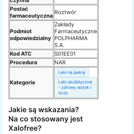
czynna
Postać
Roztwór
farmaceutyczna
Zakłady
Podmiot
Farmaceutyczne
odpowiedzialny
POLPHARMA
S.A.
Kod ATC
S01EE01
Procedura
NAR
Leki na jaskrę
Kategorie
Leki okulistyczne
- zdrowy wzrok i
oczy
Jakie są wskazania?
Na co stosowany jest
Xalofree?