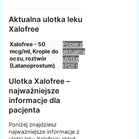
Aktualna ulotka leku
Xalofree
Xalofree - 50
Pobierz
mcg/ml, Krople do
aktualną
oczu, roztwór
ulotkę
(Latanoprostum)
(PDF)
Ulotka Xalofree –
najważniejsze
informacje dla
pacjenta
Poniżej znajdziesz
najważniejsze informacje z
ulotki leku Xalofree: skład,