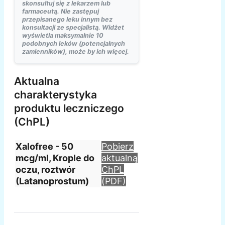
skonsultuj się z lekarzem lub
farmaceutą. Nie zastępuj
przepisanego leku innym bez
konsultacji ze specjalistą. Widżet
wyświetla maksymalnie 10
podobnych leków (potencjalnych
zamienników), może by ich więcej.
Aktualna
charakterystyka
produktu leczniczego
(ChPL)
Xalofree - 50
Pobierz
mcg/ml, Krople do
aktualną
oczu, roztwór
ChPL
(Latanoprostum)
(PDF)