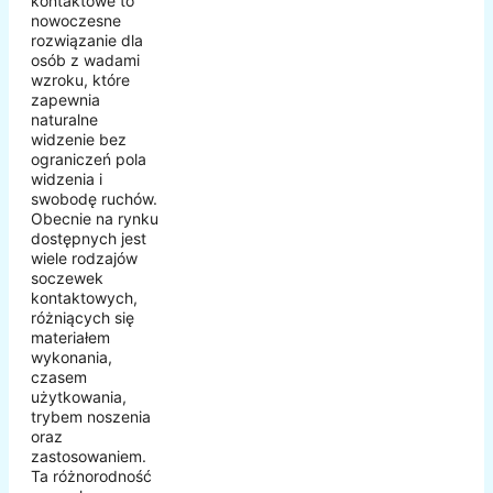
kontaktowe to
nowoczesne
rozwiązanie dla
osób z wadami
wzroku, które
zapewnia
naturalne
widzenie bez
ograniczeń pola
widzenia i
swobodę ruchów.
Obecnie na rynku
dostępnych jest
wiele rodzajów
soczewek
kontaktowych,
różniących się
materiałem
wykonania,
czasem
użytkowania,
trybem noszenia
oraz
zastosowaniem.
Ta różnorodność