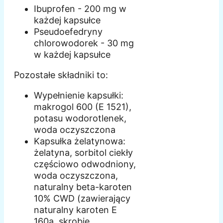
Ibuprofen - 200 mg w
każdej kapsułce
Pseudoefedryny
chlorowodorek - 30 mg
w każdej kapsułce
Pozostałe składniki to:
Wypełnienie kapsułki:
makrogol 600 (E 1521),
potasu wodorotlenek,
woda oczyszczona
Kapsułka żelatynowa:
żelatyna, sorbitol ciekły
częściowo odwodniony,
woda oczyszczona,
naturalny beta-karoten
10% CWD (zawierający
naturalny karoten E
160a, skrobię