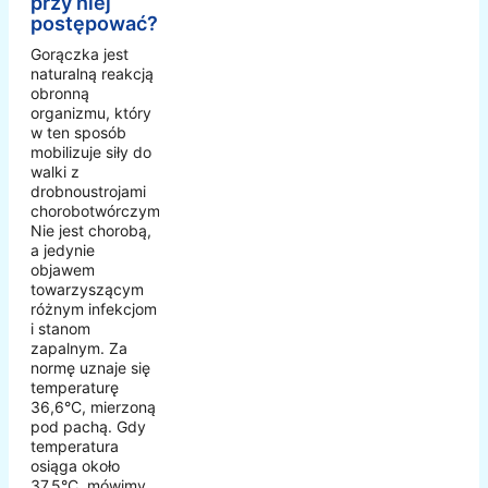
przy niej
postępować?
Gorączka jest
naturalną reakcją
obronną
organizmu, który
w ten sposób
mobilizuje siły do
walki z
drobnoustrojami
chorobotwórczymi.
Nie jest chorobą,
a jedynie
objawem
towarzyszącym
różnym infekcjom
i stanom
zapalnym. Za
normę uznaje się
temperaturę
36,6°C, mierzoną
pod pachą. Gdy
temperatura
osiąga około
37,5°C, mówimy