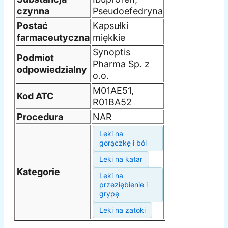
czynna
Pseudoefedryna
Postać
Kapsułki
farmaceutyczna
miękkie
Synoptis
Podmiot
Pharma Sp. z
odpowiedzialny
o.o.
M01AE51,
Kod ATC
R01BA52
Procedura
NAR
Leki na
gorączkę i ból
Leki na katar
Kategorie
Leki na
przeziębienie i
grypę
Leki na zatoki