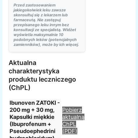
Przed zastosowaniem
jakiegokolwiek leku zawsze
skonsultuj się z lekarzem lub
farmaceutą. Nie zastępuj
przepisanego leku innym bez
konsultacji ze specjalistą. Widżet
wyświetla maksymalnie 10
podobnych leków (potencjalnych
zamienników), może by ich więcej.
Aktualna
charakterystyka
produktu leczniczego
(ChPL)
Ibunoven ZATOKI -
200 mg + 30 mg,
Pobierz
Kapsułki miękkie
aktualną
(Ibuprofenum +
ChPL
Pseudoephedrini
(PDF)