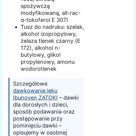
spożywczą
modyfikowaną, all-rac-
α-tokoferol E 307)
Tusz do nadruku: szelak,
alkohol izopropylowy,
żelaza tlenek czarny (E
172), alkohol n-
butylowy, glikol
propylenowy, amonu
wodorotlenek
Szczegółowe
dawkowanie leku
Ibunoven ZATOKI
– dawki
dla dorosłych i dzieci,
sposób podawania oraz
postępowanie przy
pominięciu dawki –
opisujemy w osobnej