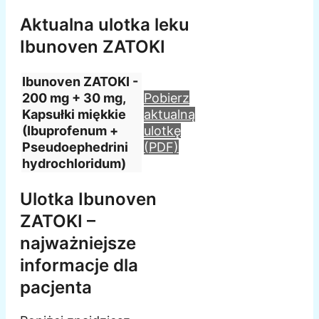
Aktualna ulotka leku
Ibunoven ZATOKI
Ibunoven ZATOKI -
200 mg + 30 mg,
Pobierz
Kapsułki miękkie
aktualną
(Ibuprofenum +
ulotkę
Pseudoephedrini
(PDF)
hydrochloridum)
Ulotka Ibunoven
ZATOKI –
najważniejsze
informacje dla
pacjenta