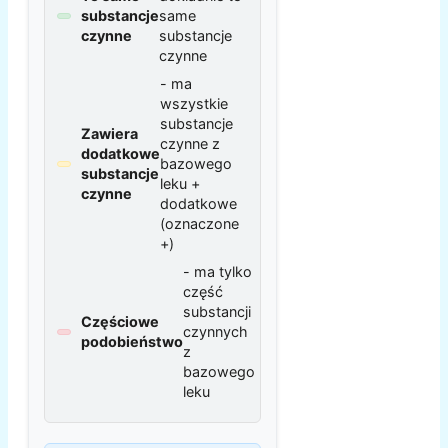
substancje
same
czynne
substancje
czynne
- ma
wszystkie
substancje
Zawiera
czynne z
dodatkowe
bazowego
substancje
leku +
czynne
dodatkowe
(oznaczone
+)
- ma tylko
część
substancji
Częściowe
czynnych
podobieństwo
z
bazowego
leku