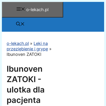
Przejdź
o-lekach.pl
do
treści
o-lekach.pl
»
Leki na
przeziębienie i grypę
»
Ibunoven ZATOKI
Ibunoven
ZATOKI -
ulotka dla
pacjenta