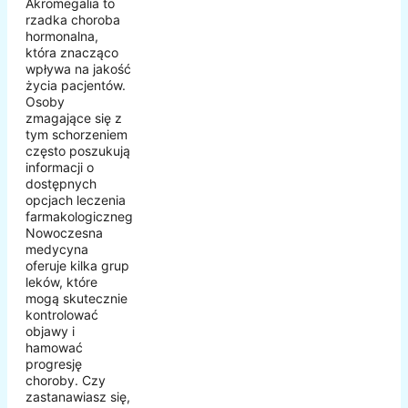
Akromegalia to
rzadka choroba
hormonalna,
która znacząco
wpływa na jakość
życia pacjentów.
Osoby
zmagające się z
tym schorzeniem
często poszukują
informacji o
dostępnych
opcjach leczenia
farmakologicznego.
Nowoczesna
medycyna
oferuje kilka grup
leków, które
mogą skutecznie
kontrolować
objawy i
hamować
progresję
choroby. Czy
zastanawiasz się,