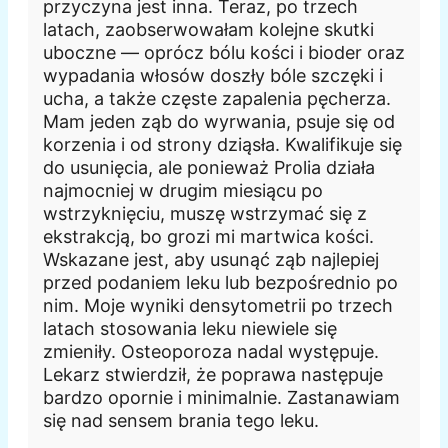
przyczyna jest inna. Teraz, po trzech
latach, zaobserwowałam kolejne skutki
uboczne — oprócz bólu kości i bioder oraz
wypadania włosów doszły bóle szczęki i
ucha, a także częste zapalenia pęcherza.
Mam jeden ząb do wyrwania, psuje się od
korzenia i od strony dziąsła. Kwalifikuje się
do usunięcia, ale ponieważ Prolia działa
najmocniej w drugim miesiącu po
wstrzyknięciu, muszę wstrzymać się z
ekstrakcją, bo grozi mi martwica kości.
Wskazane jest, aby usunąć ząb najlepiej
przed podaniem leku lub bezpośrednio po
nim. Moje wyniki densytometrii po trzech
latach stosowania leku niewiele się
zmieniły. Osteoporoza nadal występuje.
Lekarz stwierdził, że poprawa następuje
bardzo opornie i minimalnie. Zastanawiam
się nad sensem brania tego leku.