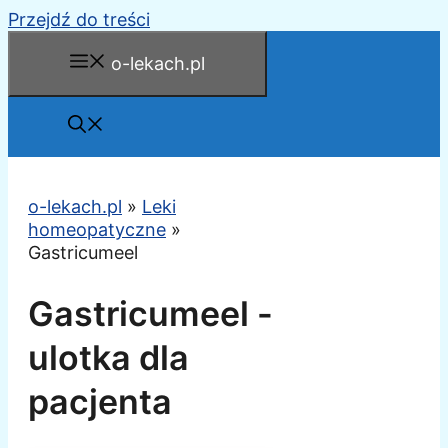
Przejdź do treści
o-lekach.pl
o-lekach.pl
»
Leki
homeopatyczne
»
Gastricumeel
Gastricumeel -
ulotka dla
pacjenta