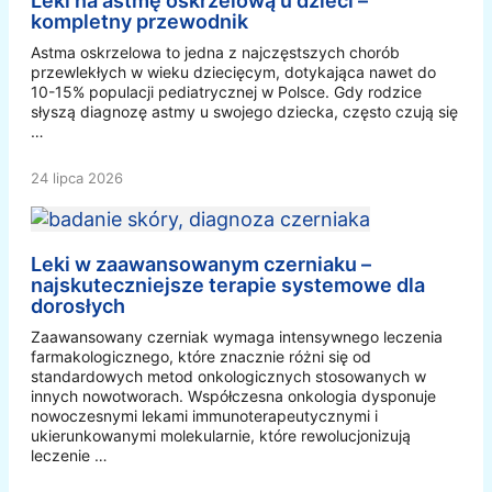
Leki na astmę oskrzelową u dzieci –
kompletny przewodnik
Astma oskrzelowa to jedna z najczęstszych chorób
przewlekłych w wieku dziecięcym, dotykająca nawet do
10-15% populacji pediatrycznej w Polsce. Gdy rodzice
słyszą diagnozę astmy u swojego dziecka, często czują się
…
24 lipca 2026
Leki w zaawansowanym czerniaku –
najskuteczniejsze terapie systemowe dla
dorosłych
Zaawansowany czerniak wymaga intensywnego leczenia
farmakologicznego, które znacznie różni się od
standardowych metod onkologicznych stosowanych w
innych nowotworach. Współczesna onkologia dysponuje
nowoczesnymi lekami immunoterapeutycznymi i
ukierunkowanymi molekularnie, które rewolucjonizują
leczenie …