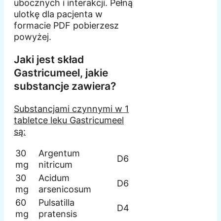
ubocznych i interakcji. Pełną
ulotkę dla pacjenta w
formacie PDF pobierzesz
powyżej.
Jaki jest skład
Gastricumeel, jakie
substancje zawiera?
Substancjami czynnymi w 1
tabletce leku Gastricumeel
są:
30
Argentum
D6
mg
nitricum
30
Acidum
D6
mg
arsenicosum
60
Pulsatilla
D4
mg
pratensis