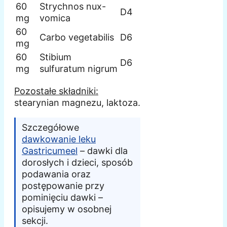
60
Strychnos nux-
D4
mg
vomica
60
Carbo vegetabilis
D6
mg
60
Stibium
D6
mg
sulfuratum nigrum
Pozostałe składniki:
stearynian magnezu, laktoza.
Szczegółowe
dawkowanie leku
Gastricumeel
– dawki dla
dorosłych i dzieci, sposób
podawania oraz
postępowanie przy
pominięciu dawki –
opisujemy w osobnej
sekcji.