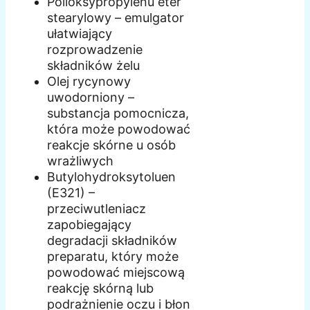
Polioksypropylenu eter
stearylowy – emulgator
ułatwiający
rozprowadzenie
składników żelu
Olej rycynowy
uwodorniony –
substancja pomocnicza,
która może powodować
reakcje skórne u osób
wrażliwych
Butylohydroksytoluen
(E321) –
przeciwutleniacz
zapobiegający
degradacji składników
preparatu, który może
powodować miejscową
reakcję skórną lub
podrażnienie oczu i błon