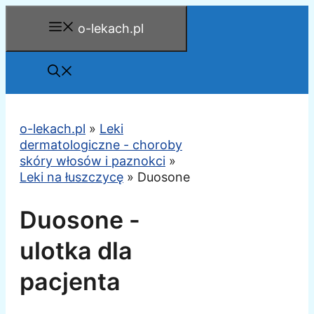
Przejdź
o-lekach.pl
do
treści
o-lekach.pl
»
Leki
dermatologiczne - choroby
skóry włosów i paznokci
»
Leki na łuszczycę
»
Duosone
Duosone -
ulotka dla
pacjenta