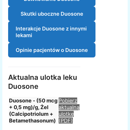
Skutki uboczne Duosone
Interakcje Duosone z innymi
lekami
Opinie pacjentów o Duosone
Aktualna ulotka leku
Duosone
Duosone - (50 mcg
Pobierz
+ 0,5 mg)/g, Żel
aktualną
(Calcipotriolum +
ulotkę
Betamethasonum)
(PDF)