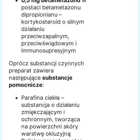
0,5 mg betametazonu
w
postaci betametazonu
dipropionianu –
kortykosteroid o silnym
działaniu
przeciwzapalnym,
przeciwświądowym i
immunosupresyjnym
Oprócz substancji czynnych
preparat zawiera
następujące
substancje
pomocnicze
:
Parafina ciekła –
substancja o działaniu
zmiękczającym i
ochronnym, tworząca
na powierzchni skóry
warstwę okluzyjną