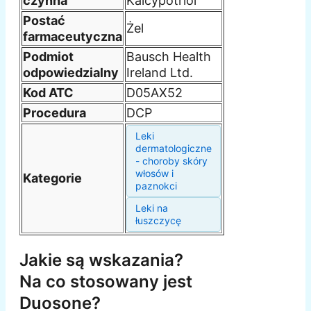
czynna
Kalcypotriol
Postać
Żel
farmaceutyczna
Podmiot
Bausch Health
odpowiedzialny
Ireland Ltd.
Kod ATC
D05AX52
Procedura
DCP
Leki
dermatologiczne
- choroby skóry
włosów i
Kategorie
paznokci
Leki na
łuszczycę
Jakie są wskazania?
Na co stosowany jest
Duosone?