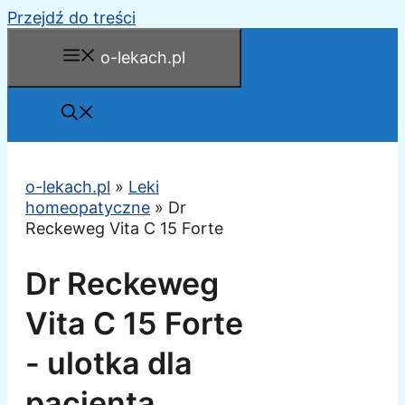
Przejdź do treści
o-lekach.pl
o-lekach.pl
»
Leki
homeopatyczne
»
Dr
Reckeweg Vita C 15 Forte
Dr Reckeweg
Vita C 15 Forte
- ulotka dla
pacjenta