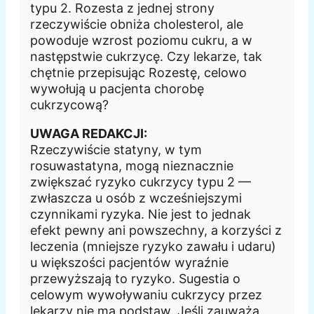
typu 2. Rozesta z jednej strony
rzeczywiście obniża cholesterol, ale
powoduje wzrost poziomu cukru, a w
następstwie cukrzycę. Czy lekarze, tak
chętnie przepisując Rozestę, celowo
wywołują u pacjenta chorobę
cukrzycową?
UWAGA REDAKCJI:
Rzeczywiście statyny, w tym
rosuwastatyna, mogą nieznacznie
zwiększać ryzyko cukrzycy typu 2 —
zwłaszcza u osób z wcześniejszymi
czynnikami ryzyka. Nie jest to jednak
efekt pewny ani powszechny, a korzyści z
leczenia (mniejsze ryzyko zawału i udaru)
u większości pacjentów wyraźnie
przewyższają to ryzyko. Sugestia o
celowym wywoływaniu cukrzycy przez
lekarzy nie ma podstaw. Jeśli zauważą