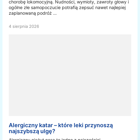
chorobę lokomocyjną. Nudności, wymioty, zawroty głowy i
ogólne złe samopoczucie potrafią zepsuć nawet najlepiej
zaplanowaną podróż …
4 sierpnia 2026
Alergiczny katar – które leki przynoszą
najszybszą ulgę?
Alergiczny nieżyt nosa to jedno z najczęściej