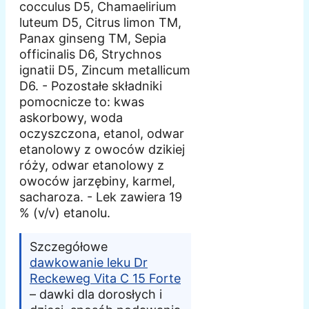
cocculus D5, Chamaelirium
luteum D5, Citrus limon TM,
Panax ginseng TM, Sepia
officinalis D6, Strychnos
ignatii D5, Zincum metallicum
D6. - Pozostałe składniki
pomocnicze to: kwas
askorbowy, woda
oczyszczona, etanol, odwar
etanolowy z owoców dzikiej
róży, odwar etanolowy z
owoców jarzębiny, karmel,
sacharoza. - Lek zawiera 19
% (v/v) etanolu.
Szczegółowe
dawkowanie leku Dr
Reckeweg Vita C 15 Forte
– dawki dla dorosłych i