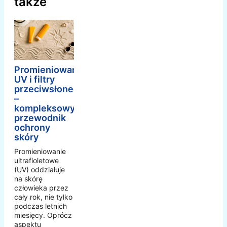
także
Promieniowanie
UV i filtry
przeciwsłoneczne
–
kompleksowy
przewodnik
ochrony
skóry
Promieniowanie
ultrafioletowe
(UV) oddziałuje
na skórę
człowieka przez
cały rok, nie tylko
podczas letnich
miesięcy. Oprócz
aspektu