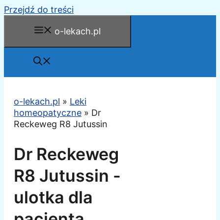
Przejdź do treści
o-lekach.pl
o-lekach.pl
»
Leki
homeopatyczne
»
Dr
Reckeweg R8 Jutussin
Dr Reckeweg
R8 Jutussin -
ulotka dla
pacjenta