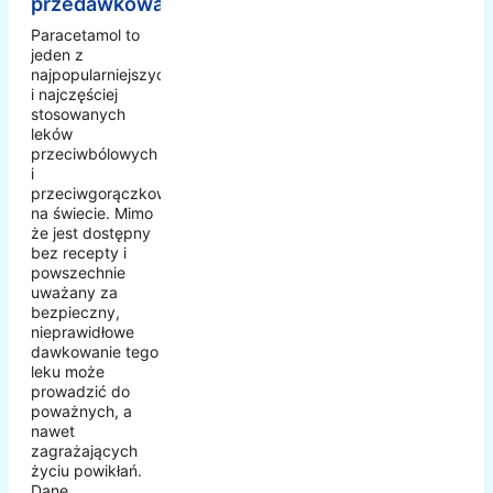
przedawkować
Paracetamol to
jeden z
najpopularniejszych
i najczęściej
stosowanych
leków
przeciwbólowych
i
przeciwgorączkowych
na świecie. Mimo
że jest dostępny
bez recepty i
powszechnie
uważany za
bezpieczny,
nieprawidłowe
dawkowanie tego
leku może
prowadzić do
poważnych, a
nawet
zagrażających
życiu powikłań.
Dane