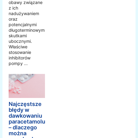
obawy związane
z ich
nadużywaniem
oraz
potencjalnymi
długoterminowymi
skutkami
ubocznymi.
Właściwe
stosowanie
inhibitorów
pompy ...
Najczęstsze
błędy w
dawkowaniu
paracetamolu
– dlaczego
można