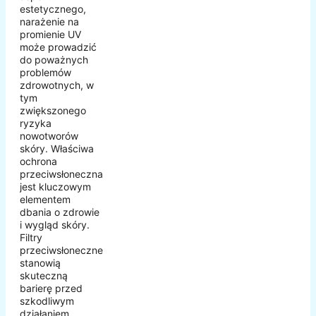
estetycznego,
narażenie na
promienie UV
może prowadzić
do poważnych
problemów
zdrowotnych, w
tym
zwiększonego
ryzyka
nowotworów
skóry. Właściwa
ochrona
przeciwsłoneczna
jest kluczowym
elementem
dbania o zdrowie
i wygląd skóry.
Filtry
przeciwsłoneczne
stanowią
skuteczną
barierę przed
szkodliwym
działaniem