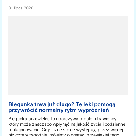
31 lipca 2026
Biegunka trwa już długo? Te leki pomogą
przywrócić normalny rytm wypróżnień
Biegunka przewlekła to uporczywy problem trawienny,
który może znacząco wpłynąć na jakość życia i codzienne
funkcjonowanie. Gdy luźne stolce występują przez więcej
niż cztery tygodnie, mówimy o postaci przewlekłej tego …