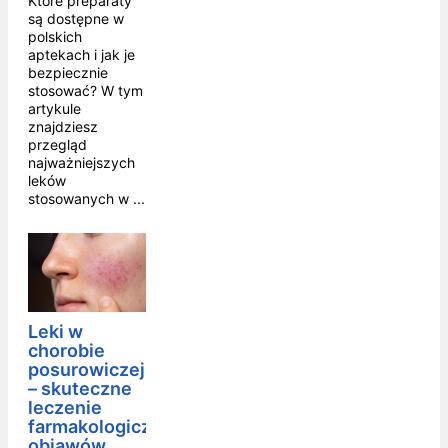
Które preparaty
są dostępne w
polskich
aptekach i jak je
bezpiecznie
stosować? W tym
artykule
znajdziesz
przegląd
najważniejszych
leków
stosowanych w ...
Leki w
chorobie
posurowiczej
– skuteczne
leczenie
farmakologiczne
objawów