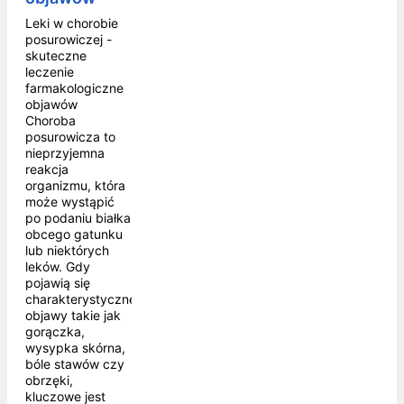
Leki w chorobie
posurowiczej -
skuteczne
leczenie
farmakologiczne
objawów
Choroba
posurowicza to
nieprzyjemna
reakcja
organizmu, która
może wystąpić
po podaniu białka
obcego gatunku
lub niektórych
leków. Gdy
pojawią się
charakterystyczne
objawy takie jak
gorączka,
wysypka skórna,
bóle stawów czy
obrzęki,
kluczowe jest