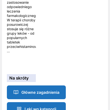
zastosowanie
odpowiedniego
leczenia
farmakologicznego.
W terapii choroby
posurowiczej
stosuje się różne
grupy leków - od
popularnych
tabletek
przeciwhistaminowych,
...
Na skróty
Główne zagadnienia
Leki wg kategorii