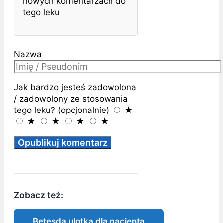
nowych komentarzach do
tego leku
Nazwa
Jak bardzo jesteś zadowolona
/ zadowolony ze stosowania
tego leku? (opcjonalnie)
★
★
★
★
★
Zobacz też:
Betesda ulotka dla pacjenta