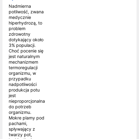
Nadmierna
potliwość, zwana
medycznie
hiperhydrozą, to
problem
zdrowotny
dotykający około
3% populacji.
Choć pocenie się
jest naturalnym
mechanizmem
termoregulacji
organizmu, w
przypadku
nadpotliwości
produkcja potu
jest
nieproporcjonalna
do potrzeb
organizmu.
Mokre plamy pod
pachami,
spływający z
twarzy pot,