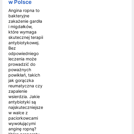
w Polsce
Angina ropna to
bakteryjne
zakażenie gardła
i migdałków,
które wymaga
skutecznej terapii
antybiotykowej.
Bez
odpowiedniego
leczenia może
prowadzić do
poważnych
powikłań, takich
jak gorączka
reumatyczna czy
zapalenie
wsierdzia. Jakie
antybiotyki są
najskuteczniejsze
w walce z
paciorkowcami
wywołującymi
anginę ropną?