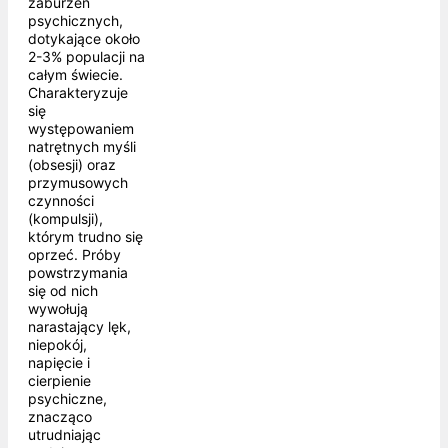
zaburzeń
psychicznych,
dotykające około
2-3% populacji na
całym świecie.
Charakteryzuje
się
występowaniem
natrętnych myśli
(obsesji) oraz
przymusowych
czynności
(kompulsji),
którym trudno się
oprzeć. Próby
powstrzymania
się od nich
wywołują
narastający lęk,
niepokój,
napięcie i
cierpienie
psychiczne,
znacząco
utrudniając