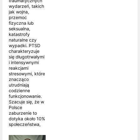
traumatycznych
wydarzeń, takich
jak wojna,
przemoc
fizyczna lub
seksualna,
katastrofy
naturalne czy
wypadki. PTSD
charakteryzuje
się długotrwałymi
i intensywnymi
reakcjami
stresowymi, które
znacząco
utrudniają
codzienne
funkcjonowanie.
Szacuje się, że w
Polsce
zaburzenie to
dotyka około 10%
społeczeństwa,