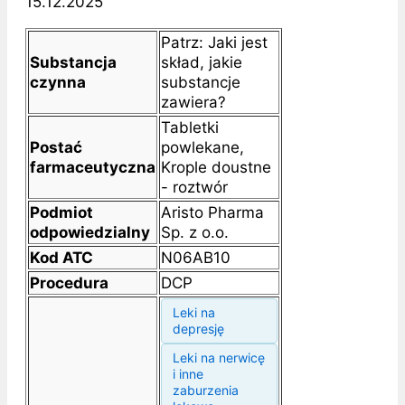
15.12.2025
Patrz: Jaki jest
Substancja
skład, jakie
czynna
substancje
zawiera?
Tabletki
Postać
powlekane,
farmaceutyczna
Krople doustne
- roztwór
Podmiot
Aristo Pharma
odpowiedzialny
Sp. z o.o.
Kod ATC
N06AB10
Procedura
DCP
Leki na
depresję
Leki na nerwicę
i inne
zaburzenia