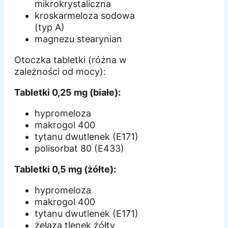
mikrokrystaliczna
kroskarmeloza sodowa
(typ A)
magnezu stearynian
Otoczka tabletki (różna w
zależności od mocy):
Tabletki 0,25 mg (białe):
hypromeloza
makrogol 400
tytanu dwutlenek (E171)
polisorbat 80 (E433)
Tabletki 0,5 mg (żółte):
hypromeloza
makrogol 400
tytanu dwutlenek (E171)
żelaza tlenek żółty