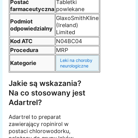
Postać
Tabletki
farmaceutyczna
powlekane
GlaxoSmithKline
Podmiot
(Ireland)
odpowiedzialny
Limited
Kod ATC
N04BC04
Procedura
MRP
Leki na choroby
Kategorie
neurologiczne
Jakie są wskazania?
Na co stosowany jest
Adartrel?
Adartrel to preparat
zawierający ropinirol w
postaci chlorowodorku,