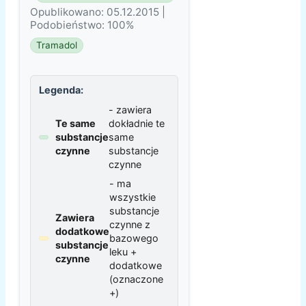
Opublikowano: 05.12.2015 |
Podobieństwo: 100%
Tramadol
Legenda:
- zawiera
Te same
dokładnie te
substancje
same
czynne
substancje
czynne
- ma
wszystkie
substancje
Zawiera
czynne z
dodatkowe
bazowego
substancje
leku +
czynne
dodatkowe
(oznaczone
+)