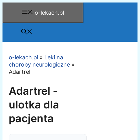
Przejdź
o-lekach.pl
do
treści
o-lekach.pl
»
Leki na
choroby neurologiczne
»
Adartrel
Adartrel -
ulotka dla
pacjenta