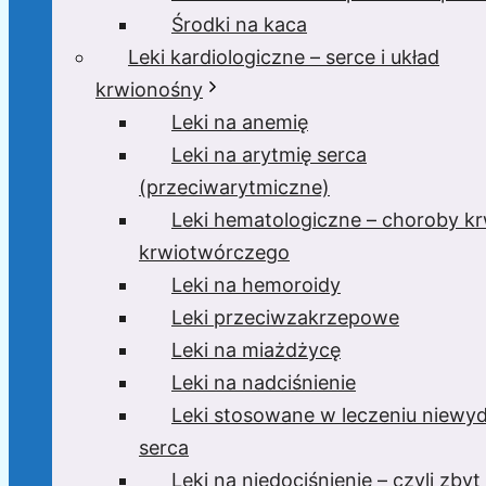
Środki na kaca
Leki kardiologiczne – serce i układ
krwionośny
Leki na anemię
Leki na arytmię serca
(przeciwarytmiczne)
Leki hematologiczne – choroby krw
krwiotwórczego
Leki na hemoroidy
Leki przeciwzakrzepowe
Leki na miażdżycę
Leki na nadciśnienie
Leki stosowane w leczeniu niewyd
serca
Leki na niedociśnienie – czyli zbyt 