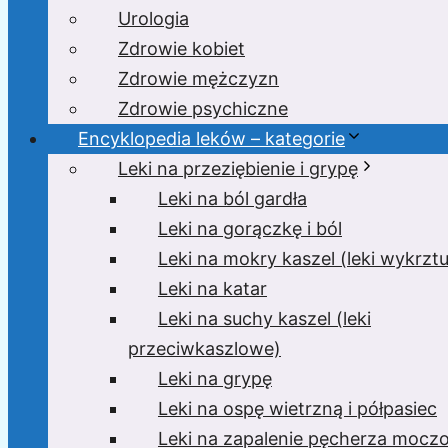
Urologia
Zdrowie kobiet
Zdrowie mężczyzn
Zdrowie psychiczne
Encyklopedia leków – kategorie
Leki na przeziębienie i grypę
Leki na ból gardła
Leki na gorączkę i ból
Leki na mokry kaszel (leki wykrzt
Leki na katar
Leki na suchy kaszel (leki
przeciwkaszlowe)
Leki na grypę
Leki na ospę wietrzną i półpasiec
Leki na zapalenie pęcherza moc