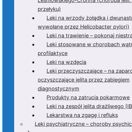
Leśniowskiego-Crohna (choroba jelit,
przełyku)
Leki na wrzody żołądka i dwunast
wywołane przez Helicobacter pylori)
Leki na trawienie – pokonaj niest
Leki stosowane w chorobach wątr
profilaktyce
Leki na wzdęcia
Leki przeczyszczające – na zaparc
oczyszczające jelita przez zabiegiem
diagnostycznym
Produkty na zatrucia pokarmowe
Leki na zespół jelita drażliwego (I
Lekarstwa na zgagę i refluks
Leki psychiatryczne – choroby psychi