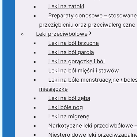
Leki na zatoki
Preparaty donosowe – stosowane
przeziębieniu oraz przeciwalergiczne
Leki przeciwbólowe
Leki na ból brzucha
Leki na ból gardła
Leki na gorączkę i ból
Leki na ból mięśni i stawów
Leki na bóle menstruacyjne / bole
miesiączkę
Leki na ból zęba
Leki bóle nóg
Leki na migrenę
Narkotyczne leki przeciwbólowe –
Niesteroidowe leki przeciwzapaln