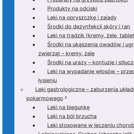
Produkty na odciski
Leki na opryszczkę i zajady
Środki do dezynfekcji skóry i ran
Leki na trądzik (kremy, żele, tablet
Środki na ukąszenia owadów i ugr
zwierząt – kremy, żele
Środki na urazy – kontuzje i stłucz
Leki na wypadanie włosów – prze
łysieniu
Leki gastrologiczne – zaburzenia układ
pokarmowego
Leki na biegunkę
Leki na ból brzucha
Leki stosowane w leczeniu choro