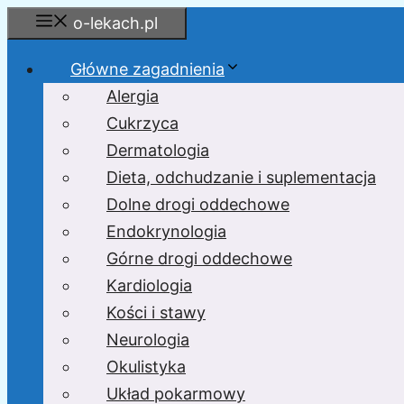
Przejdź
o-lekach.pl
do
treści
Główne zagadnienia
Alergia
Cukrzyca
Dermatologia
Dieta, odchudzanie i suplementacja
Dolne drogi oddechowe
Endokrynologia
Górne drogi oddechowe
Kardiologia
Kości i stawy
Neurologia
Okulistyka
Układ pokarmowy