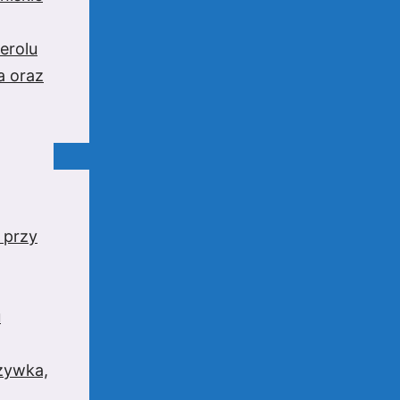
erolu
a oraz
 przy
u
rzywka,