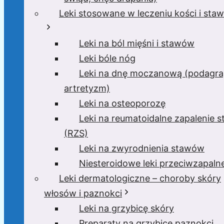
Leki stosowane w leczeniu kości i sta
Leki na ból mięśni i stawów
Leki bóle nóg
Leki na dnę moczanową (podagra
artretyzm)
Leki na osteoporozę
Leki na reumatoidalne zapalenie 
(RZS)
Leki na zwyrodnienia stawów
Niesteroidowe leki przeciwzapaln
Leki dermatologiczne – choroby skóry
włosów i paznokci
Leki na grzybicę skóry
Preparaty na grzybicę paznokci