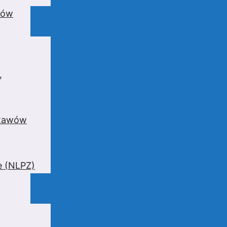
wów
,
stawów
e (NLPZ)