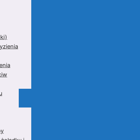
ki)
yzienia
enia
ciw
u
by