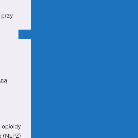
 przy
sną
 opioidy
e (NLPZ)