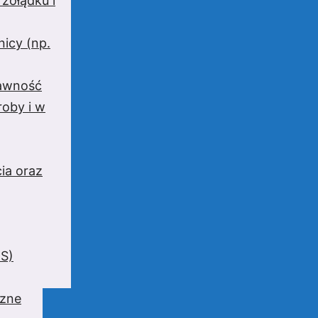
 żołądku i
nicy (np.
rawność
oby i w
ia oraz
BS)
czne