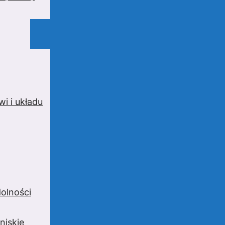
i i układu
olności
niskie