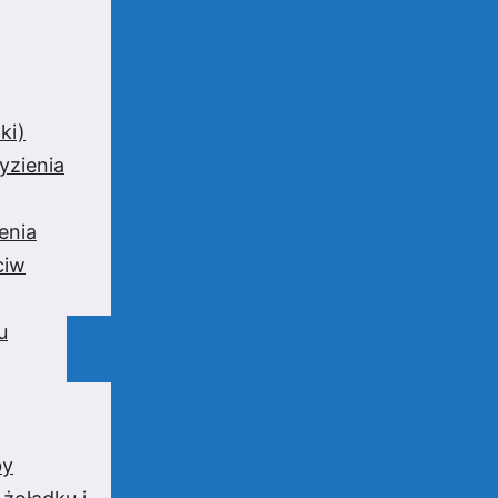
ki)
yzienia
enia
ciw
u
by