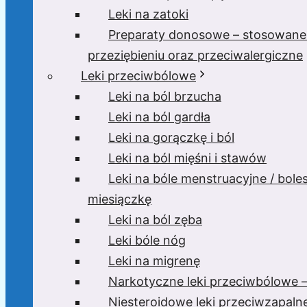
Leki na zatoki
Preparaty donosowe – stosowane
przeziębieniu oraz przeciwalergiczne
Leki przeciwbólowe
Leki na ból brzucha
Leki na ból gardła
Leki na gorączkę i ból
Leki na ból mięśni i stawów
Leki na bóle menstruacyjne / bole
miesiączkę
Leki na ból zęba
Leki bóle nóg
Leki na migrenę
Narkotyczne leki przeciwbólowe –
Niesteroidowe leki przeciwzapaln