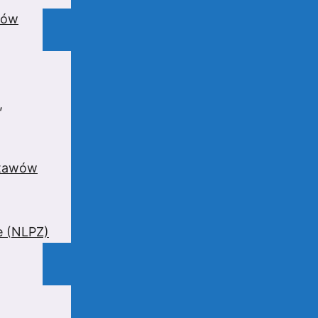
wów
,
stawów
e (NLPZ)