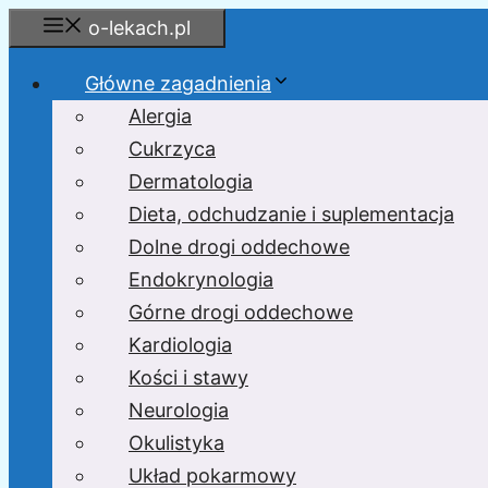
Przejdź
o-lekach.pl
do
treści
Główne zagadnienia
Alergia
Cukrzyca
Dermatologia
Dieta, odchudzanie i suplementacja
Dolne drogi oddechowe
Endokrynologia
Górne drogi oddechowe
Kardiologia
Kości i stawy
Neurologia
Okulistyka
Układ pokarmowy