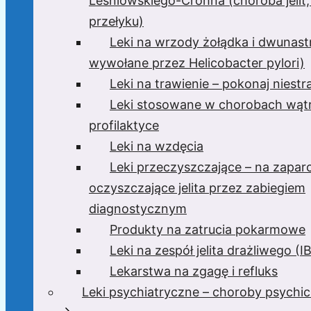
Leśniowskiego-Crohna (choroba jelit,
przełyku)
Leki na wrzody żołądka i dwunast
wywołane przez Helicobacter pylori)
Leki na trawienie – pokonaj niest
Leki stosowane w chorobach wątr
profilaktyce
Leki na wzdęcia
Leki przeczyszczające – na zaparc
oczyszczające jelita przez zabiegiem
diagnostycznym
Produkty na zatrucia pokarmowe
Leki na zespół jelita drażliwego (I
Lekarstwa na zgagę i refluks
Leki psychiatryczne – choroby psychi