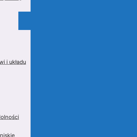
i i układu
olności
niskie