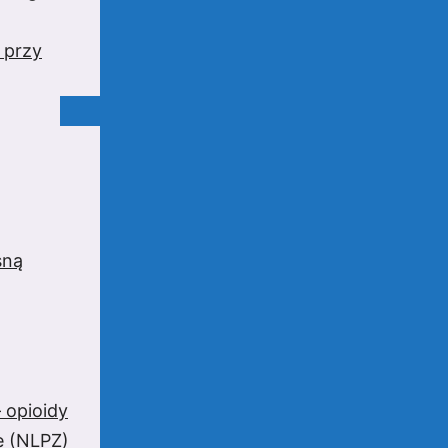
 przy
sną
 opioidy
e (NLPZ)