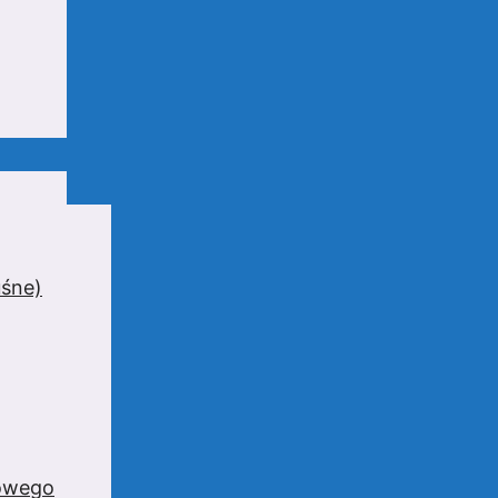
uśne)
zowego