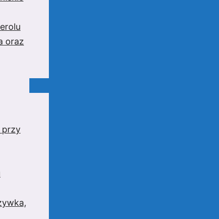
erolu
a oraz
 przy
u
rzywka,