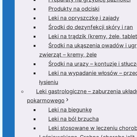
Produkty na odciski
Leki na opryszczkę i zajady
Środki do dezynfekcji skóry i ran
Leki na trądzik (kremy, żele, tablet
Środki na ukąszenia owadów i ugr
zwierząt – kremy, żele
Środki na urazy – kontuzje i stłucz
Leki na wypadanie włosów – prze
łysieniu
Leki gastrologiczne – zaburzenia układ
pokarmowego
Leki na biegunkę
Leki na ból brzucha
Leki stosowane w leczeniu choro