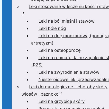
Leki stosowane w leczeniu kości i sta
Leki na ból mięśni i stawów
Leki bóle nóg
Leki na dnę moczanową (podagra
artretyzm)
Leki na osteoporozę
Leki na reumatoidalne zapalenie 
(RZS)
Leki na zwyrodnienia stawów
Niesteroidowe leki przeciwzapaln
Leki dermatologiczne – choroby skóry
włosów i paznokci
Leki na grzybicę skóry
Preparaty na grzybicę paznokci