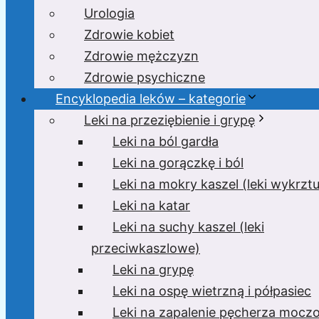
Urologia
Zdrowie kobiet
Zdrowie mężczyzn
Zdrowie psychiczne
Encyklopedia leków – kategorie
Leki na przeziębienie i grypę
Leki na ból gardła
Leki na gorączkę i ból
Leki na mokry kaszel (leki wykrzt
Leki na katar
Leki na suchy kaszel (leki
przeciwkaszlowe)
Leki na grypę
Leki na ospę wietrzną i półpasiec
Leki na zapalenie pęcherza moc