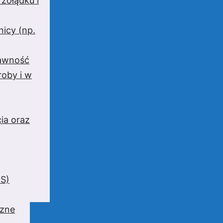
 żołądku i
nicy (np.
rawność
oby i w
ia oraz
BS)
czne