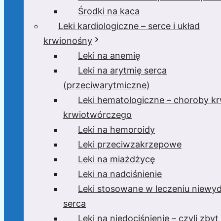
Środki na kaca
Leki kardiologiczne – serce i układ
krwionośny
Leki na anemię
Leki na arytmię serca
(przeciwarytmiczne)
Leki hematologiczne – choroby krw
krwiotwórczego
Leki na hemoroidy
Leki przeciwzakrzepowe
Leki na miażdżycę
Leki na nadciśnienie
Leki stosowane w leczeniu niewyd
serca
Leki na niedociśnienie – czyli zbyt 