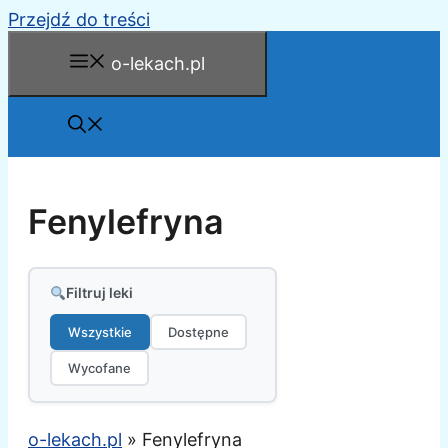
Przejdź do treści
o-lekach.pl
Fenylefryna
Filtruj leki
Wszystkie
Dostępne
Wycofane
o-lekach.pl
»
Fenylefryna