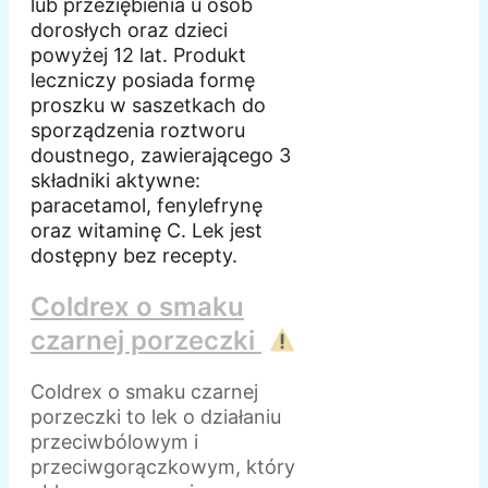
lub przeziębienia u osób
dorosłych oraz dzieci
powyżej 12 lat. Produkt
leczniczy posiada formę
proszku w saszetkach do
sporządzenia roztworu
doustnego, zawierającego 3
składniki aktywne:
paracetamol, fenylefrynę
oraz witaminę C. Lek jest
dostępny bez recepty.
Coldrex o smaku
czarnej porzeczki
Coldrex o smaku czarnej
porzeczki to lek o działaniu
przeciwbólowym i
przeciwgorączkowym, który