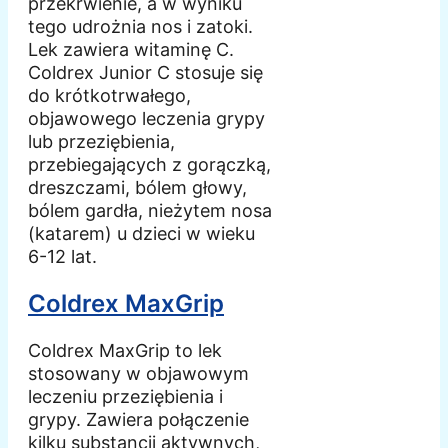
przekrwienie, a w wyniku
tego udrożnia nos i zatoki.
Lek zawiera witaminę C.
Coldrex Junior C stosuje się
do krótkotrwałego,
objawowego leczenia grypy
lub przeziębienia,
przebiegających z gorączką,
dreszczami, bólem głowy,
bólem gardła, nieżytem nosa
(katarem) u dzieci w wieku
6-12 lat.
Coldrex MaxGrip
Coldrex MaxGrip to lek
stosowany w objawowym
leczeniu przeziębienia i
grypy. Zawiera połączenie
kilku substancji aktywnych,