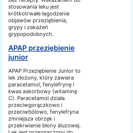
stosowania leku jest
krótkotrwałe łagodzenie
objawów przeziębienia,
grypy i zakażeń
grypopodobnych.
APAP przeziębienie
junior
APAP Przeziębienie Junior to
lek złożony, który zawiera
paracetamol, fenylefrynę i
kwas askorbowy (witaminę
C). Paracetamol działa
przeciwgorączkowo i
przeciwbólowo, fenylefryna
zmniejsza obrzęk i
przekrwienie błony śluzowej.
Lek jest przeznaczony do