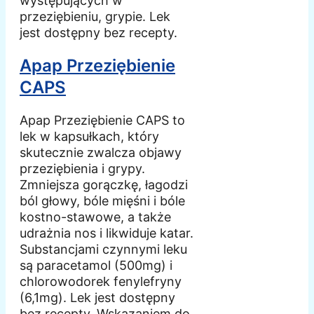
występujących w
przeziębieniu, grypie. Lek
jest dostępny bez recepty.
Apap Przeziębienie
CAPS
Apap Przeziębienie CAPS to
lek w kapsułkach, który
skutecznie zwalcza objawy
przeziębienia i grypy.
Zmniejsza gorączkę, łagodzi
ból głowy, bóle mięśni i bóle
kostno-stawowe, a także
udrażnia nos i likwiduje katar.
Substancjami czynnymi leku
są paracetamol (500mg) i
chlorowodorek fenylefryny
(6,1mg). Lek jest dostępny
bez recepty. Wskazaniem do