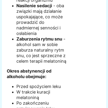
reakcji organizmu
Nasilenie sedacji
- oba
związki mają działanie
uspokajające, co może
prowadzić do
nadmiernej senności i
osłabienia
Zaburzenia rytmu snu
-
alkohol sam w sobie
zaburza naturalny rytm
snu, co jest sprzeczne z
celem terapii melatoniną
Okres abstynencji od
alkoholu obejmuje:
Przed spożyciem leku
W trakcie kuracji
melatoniną
Po zakończeniu