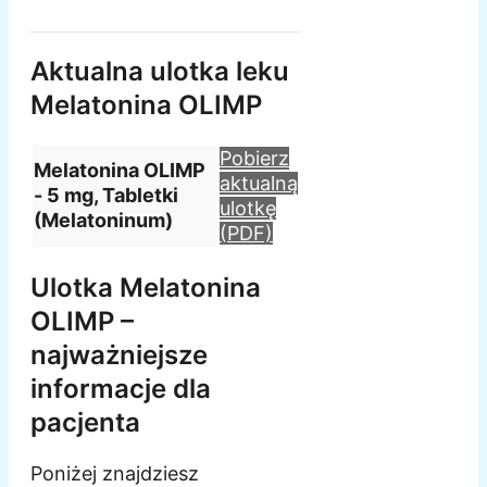
Aktualna ulotka leku
Melatonina OLIMP
Pobierz
Melatonina OLIMP
aktualną
- 5 mg, Tabletki
ulotkę
(Melatoninum)
(PDF)
Ulotka Melatonina
OLIMP –
najważniejsze
informacje dla
pacjenta
Poniżej znajdziesz