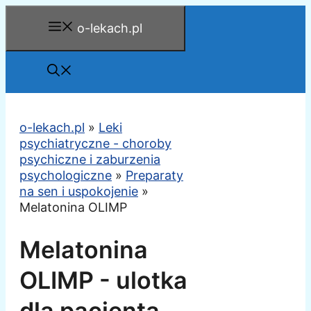
Przejdź
o-lekach.pl
do
treści
o-lekach.pl
»
Leki
psychiatryczne - choroby
psychiczne i zaburzenia
psychologiczne
»
Preparaty
na sen i uspokojenie
»
Melatonina OLIMP
Melatonina
OLIMP - ulotka
dla pacjenta