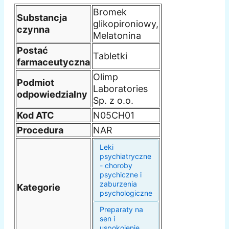
Bromek
Substancja
glikopironiowy,
czynna
Melatonina
Postać
Tabletki
farmaceutyczna
Olimp
Podmiot
Laboratories
odpowiedzialny
Sp. z o.o.
Kod ATC
N05CH01
Procedura
NAR
Leki
psychiatryczne
- choroby
psychiczne i
zaburzenia
Kategorie
psychologiczne
Preparaty na
sen i
uspokojenie