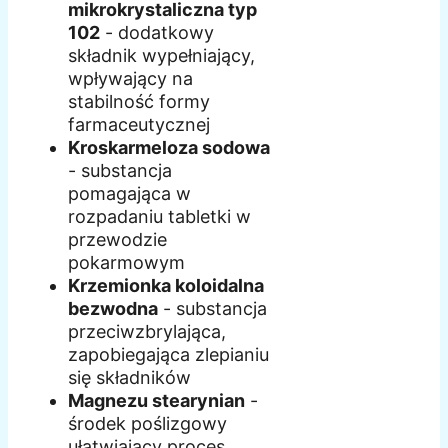
mikrokrystaliczna typ
102
- dodatkowy
składnik wypełniający,
wpływający na
stabilność formy
farmaceutycznej
Kroskarmeloza sodowa
- substancja
pomagająca w
rozpadaniu tabletki w
przewodzie
pokarmowym
Krzemionka koloidalna
bezwodna
- substancja
przeciwzbrylająca,
zapobiegająca zlepianiu
się składników
Magnezu stearynian
-
środek poślizgowy
ułatwiający proces