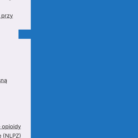
 przy
sną
 opioidy
e (NLPZ)