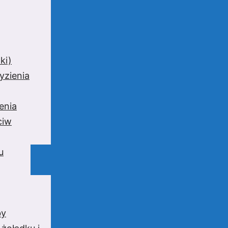
ki)
yzienia
enia
ciw
u
by