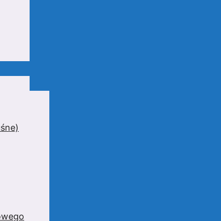
uśne)
zowego