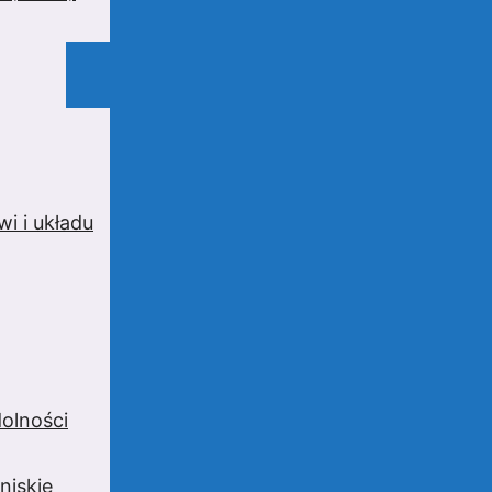
i i układu
olności
niskie