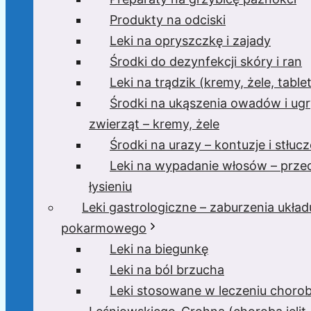
Produkty na odciski
Leki na opryszczkę i zajady
Środki do dezynfekcji skóry i ran
Leki na trądzik (kremy, żele, tablet
Środki na ukąszenia owadów i ugr
zwierząt – kremy, żele
Środki na urazy – kontuzje i stłucz
Leki na wypadanie włosów – prze
łysieniu
Leki gastrologiczne – zaburzenia układ
pokarmowego
Leki na biegunkę
Leki na ból brzucha
Leki stosowane w leczeniu choro