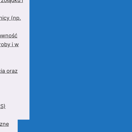
 żołądku i
nicy (np.
rawność
oby i w
ia oraz
BS)
czne