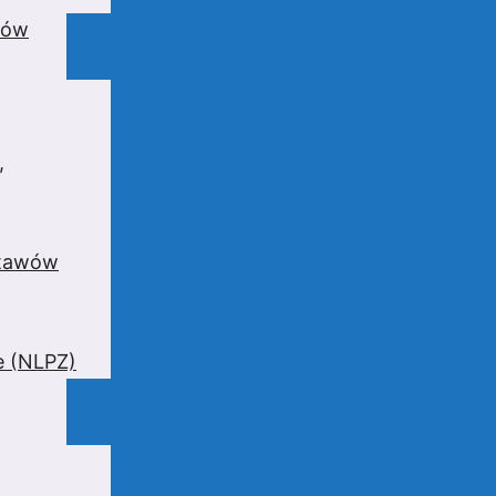
wów
,
stawów
e (NLPZ)