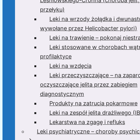
Leśniowskiego-Crohna (choroba jelit,
przełyku)
Leki na wrzody żołądka i dwunast
wywołane przez Helicobacter pylori)
Leki na trawienie – pokonaj niest
Leki stosowane w chorobach wątr
profilaktyce
Leki na wzdęcia
Leki przeczyszczające – na zaparc
oczyszczające jelita przez zabiegiem
diagnostycznym
Produkty na zatrucia pokarmowe
Leki na zespół jelita drażliwego (I
Lekarstwa na zgagę i refluks
Leki psychiatryczne – choroby psychi