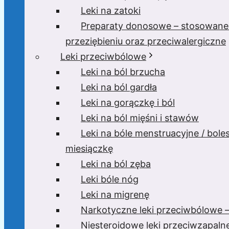
Leki na zatoki
Preparaty donosowe – stosowane
przeziębieniu oraz przeciwalergiczne
Leki przeciwbólowe
Leki na ból brzucha
Leki na ból gardła
Leki na gorączkę i ból
Leki na ból mięśni i stawów
Leki na bóle menstruacyjne / bole
miesiączkę
Leki na ból zęba
Leki bóle nóg
Leki na migrenę
Narkotyczne leki przeciwbólowe –
Niesteroidowe leki przeciwzapaln