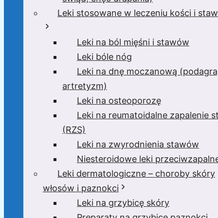
Leki stosowane w leczeniu kości i sta
Leki na ból mięśni i stawów
Leki bóle nóg
Leki na dnę moczanową (podagra
artretyzm)
Leki na osteoporozę
Leki na reumatoidalne zapalenie 
(RZS)
Leki na zwyrodnienia stawów
Niesteroidowe leki przeciwzapaln
Leki dermatologiczne – choroby skóry
włosów i paznokci
Leki na grzybicę skóry
Preparaty na grzybicę paznokci