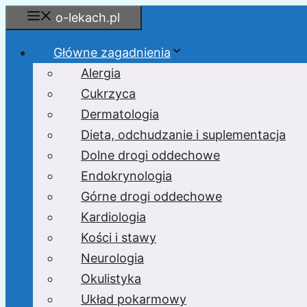
Przejdź
o-lekach.pl
do
treści
Główne zagadnienia
Alergia
Cukrzyca
Dermatologia
Dieta, odchudzanie i suplementacja
Dolne drogi oddechowe
Endokrynologia
Górne drogi oddechowe
Kardiologia
Kości i stawy
Neurologia
Okulistyka
Układ pokarmowy