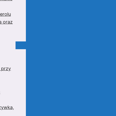
erolu
a oraz
 przy
u
rzywka,