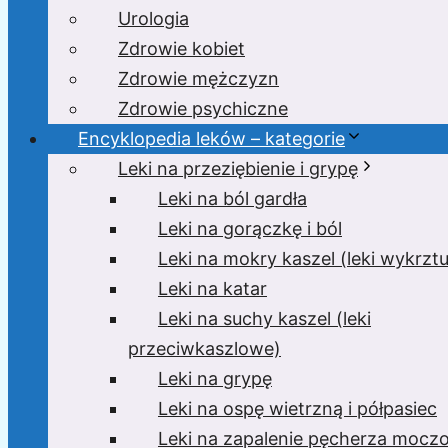
Urologia
Zdrowie kobiet
Zdrowie mężczyzn
Zdrowie psychiczne
Encyklopedia leków – kategorie
Leki na przeziębienie i grypę
Leki na ból gardła
Leki na gorączkę i ból
Leki na mokry kaszel (leki wykrzt
Leki na katar
Leki na suchy kaszel (leki
przeciwkaszlowe)
Leki na grypę
Leki na ospę wietrzną i półpasiec
Leki na zapalenie pęcherza moc