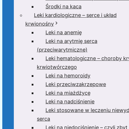
Środki na kaca
Leki kardiologiczne – serce i układ
krwionośny
Leki na anemię
Leki na arytmię serca
(przeciwarytmiczne)
Leki hematologiczne – choroby krw
krwiotwórczego
Leki na hemoroidy
Leki przeciwzakrzepowe
Leki na miażdżycę
Leki na nadciśnienie
Leki stosowane w leczeniu niewyd
serca
Leki na niedociśnienie – czyli zbyt 