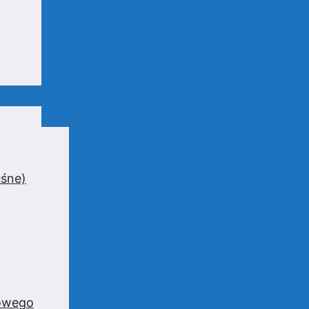
uśne)
zowego