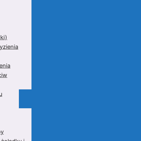
ki)
yzienia
enia
ciw
u
by