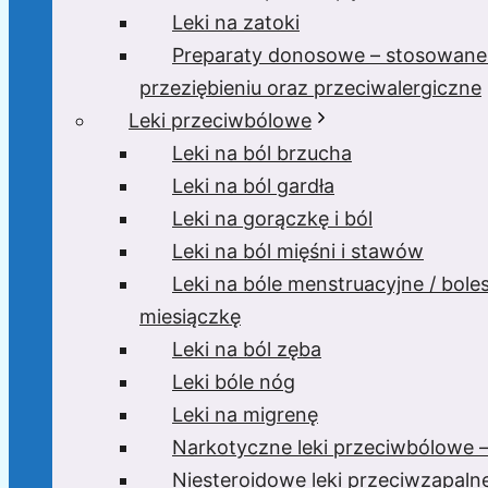
Leki na zatoki
Preparaty donosowe – stosowane
przeziębieniu oraz przeciwalergiczne
Leki przeciwbólowe
Leki na ból brzucha
Leki na ból gardła
Leki na gorączkę i ból
Leki na ból mięśni i stawów
Leki na bóle menstruacyjne / bole
miesiączkę
Leki na ból zęba
Leki bóle nóg
Leki na migrenę
Narkotyczne leki przeciwbólowe –
Niesteroidowe leki przeciwzapaln