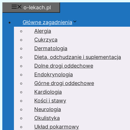
Przejdź
o-lekach.pl
do
treści
Główne zagadnienia
Alergia
Cukrzyca
Dermatologia
Dieta, odchudzanie i suplementacja
Dolne drogi oddechowe
Endokrynologia
Górne drogi oddechowe
Kardiologia
Kości i stawy
Neurologia
Okulistyka
Układ pokarmowy