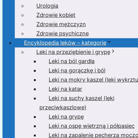
Urologia
Zdrowie kobiet
Zdrowie mężczyzn
Zdrowie psychiczne
Encyklopedia leków – kategorie
Leki na przeziębienie i grypę
Leki na ból gardła
Leki na gorączkę i ból
Leki na mokry kaszel (leki wykrzt
Leki na katar
Leki na suchy kaszel (leki
przeciwkaszlowe)
Leki na grypę
Leki na ospę wietrzną i półpasiec
Leki na zapalenie pęcherza moc