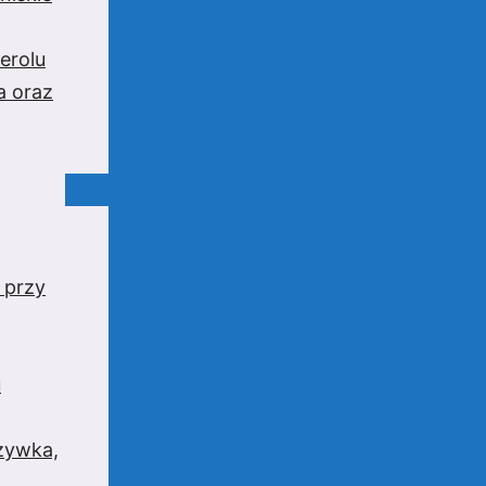
erolu
a oraz
 przy
u
rzywka,