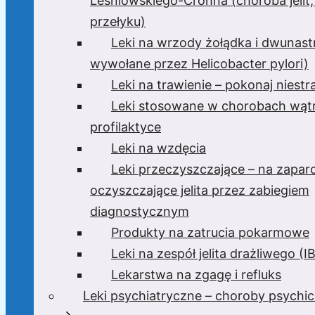
Leśniowskiego-Crohna (choroba jelit,
przełyku)
Leki na wrzody żołądka i dwunast
wywołane przez Helicobacter pylori)
Leki na trawienie – pokonaj niest
Leki stosowane w chorobach wątr
profilaktyce
Leki na wzdęcia
Leki przeczyszczające – na zaparc
oczyszczające jelita przez zabiegiem
diagnostycznym
Produkty na zatrucia pokarmowe
Leki na zespół jelita drażliwego (I
Lekarstwa na zgagę i refluks
Leki psychiatryczne – choroby psychi