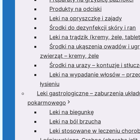
Produkty na odciski
Leki na opryszczkę i zajady
Środki do dezynfekcji skóry i ran
Leki na trądzik (kremy, żele, tablet
Środki na ukąszenia owadów i ugr
zwierząt – kremy, żele
Środki na urazy – kontuzje i stłucz
Leki na wypadanie włosów – prze
łysieniu
Leki gastrologiczne – zaburzenia układ
pokarmowego
Leki na biegunkę
Leki na ból brzucha
Leki stosowane w leczeniu choro