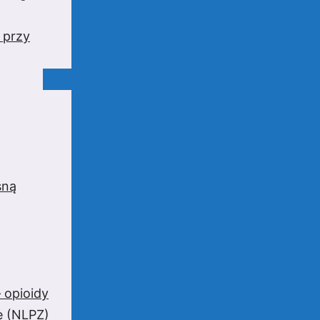
 przy
sną
 opioidy
e (NLPZ)