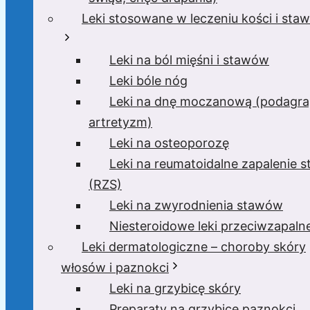
Leki stosowane w leczeniu kości i sta
Leki na ból mięśni i stawów
Leki bóle nóg
Leki na dnę moczanową (podagra
artretyzm)
Leki na osteoporozę
Leki na reumatoidalne zapalenie 
(RZS)
Leki na zwyrodnienia stawów
Niesteroidowe leki przeciwzapaln
Leki dermatologiczne – choroby skóry
włosów i paznokci
Leki na grzybicę skóry
Preparaty na grzybicę paznokci