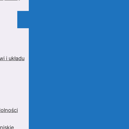
i i układu
olności
niskie