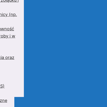
 żołądku i
nicy (np.
rawność
oby i w
ia oraz
BS)
czne