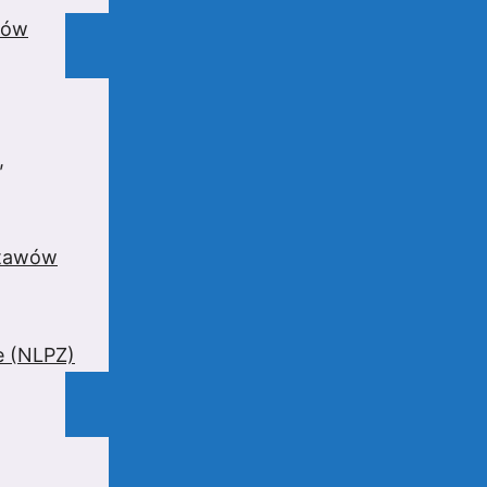
wów
,
stawów
e (NLPZ)