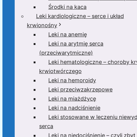
Środki na kaca
Leki kardiologiczne – serce i układ
krwionośny
Leki na anemię
Leki na arytmię serca
(przeciwarytmiczne)
Leki hematologiczne – choroby krw
krwiotwórczego
Leki na hemoroidy
Leki przeciwzakrzepowe
Leki na miażdżycę
Leki na nadciśnienie
Leki stosowane w leczeniu niewyd
serca
Leki na niedociśnienie – czyli zbyt 