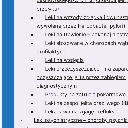
Leśniowskiego-Crohna (choroba jelit,
przełyku)
Leki na wrzody żołądka i dwunast
wywołane przez Helicobacter pylori)
Leki na trawienie – pokonaj niest
Leki stosowane w chorobach wątr
profilaktyce
Leki na wzdęcia
Leki przeczyszczające – na zaparc
oczyszczające jelita przez zabiegiem
diagnostycznym
Produkty na zatrucia pokarmowe
Leki na zespół jelita drażliwego (I
Lekarstwa na zgagę i refluks
Leki psychiatryczne – choroby psychi