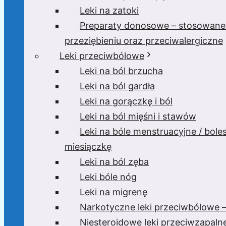
Leki na zatoki
Preparaty donosowe – stosowane
przeziębieniu oraz przeciwalergiczne
Leki przeciwbólowe
Leki na ból brzucha
Leki na ból gardła
Leki na gorączkę i ból
Leki na ból mięśni i stawów
Leki na bóle menstruacyjne / bole
miesiączkę
Leki na ból zęba
Leki bóle nóg
Leki na migrenę
Narkotyczne leki przeciwbólowe –
Niesteroidowe leki przeciwzapaln