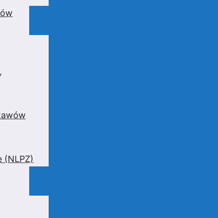
wów
,
stawów
e (NLPZ)