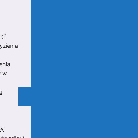
ki)
yzienia
enia
ciw
u
by