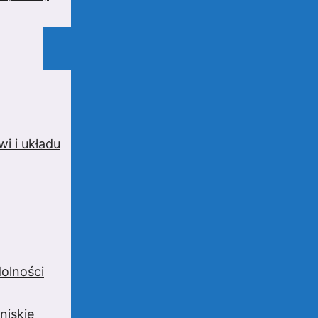
i i układu
olności
niskie