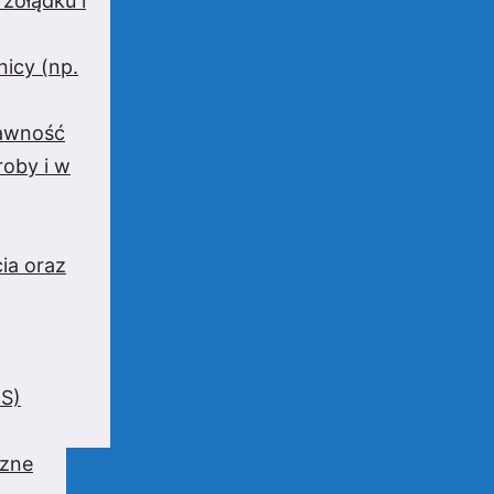
 żołądku i
nicy (np.
rawność
oby i w
ia oraz
BS)
czne