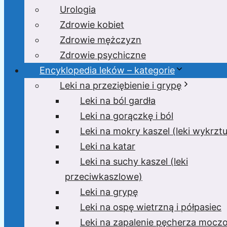
Urologia
Zdrowie kobiet
Zdrowie mężczyzn
Zdrowie psychiczne
Encyklopedia leków – kategorie
Leki na przeziębienie i grypę
Leki na ból gardła
Leki na gorączkę i ból
Leki na mokry kaszel (leki wykrzt
Leki na katar
Leki na suchy kaszel (leki
przeciwkaszlowe)
Leki na grypę
Leki na ospę wietrzną i półpasiec
Leki na zapalenie pęcherza moc