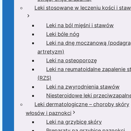
Leki stosowane w leczeniu kości i sta
Leki na ból mięśni i stawów
Leki bóle nóg
Leki na dnę moczanową (podagra
artretyzm)
Leki na osteoporozę
Leki na reumatoidalne zapalenie 
(RZS)
Leki na zwyrodnienia stawów
Niesteroidowe leki przeciwzapaln
Leki dermatologiczne – choroby skóry
włosów i paznokci
Leki na grzybicę skóry
Preparaty na grzybicę paznokci