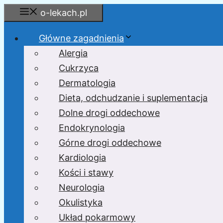
Przejdź
o-lekach.pl
do
treści
Główne zagadnienia
Alergia
Cukrzyca
Dermatologia
Dieta, odchudzanie i suplementacja
Dolne drogi oddechowe
Endokrynologia
Górne drogi oddechowe
Kardiologia
Kości i stawy
Neurologia
Okulistyka
Układ pokarmowy