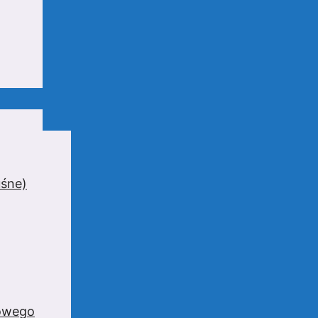
uśne)
zowego