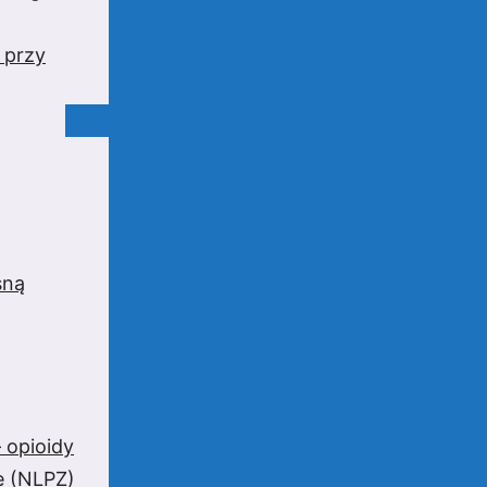
 przy
sną
 opioidy
e (NLPZ)