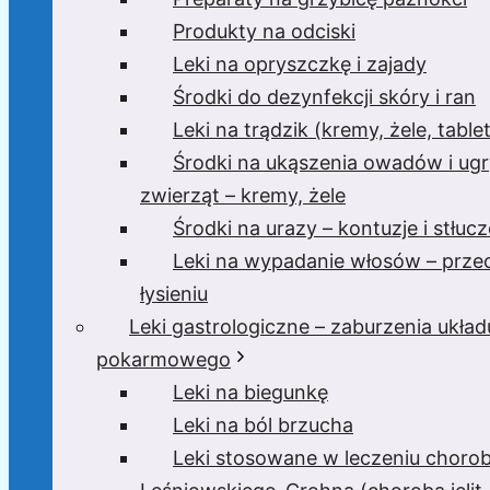
Produkty na odciski
Leki na opryszczkę i zajady
Środki do dezynfekcji skóry i ran
Leki na trądzik (kremy, żele, tablet
Środki na ukąszenia owadów i ugr
zwierząt – kremy, żele
Środki na urazy – kontuzje i stłucz
Leki na wypadanie włosów – prze
łysieniu
Leki gastrologiczne – zaburzenia układ
pokarmowego
Leki na biegunkę
Leki na ból brzucha
Leki stosowane w leczeniu choro