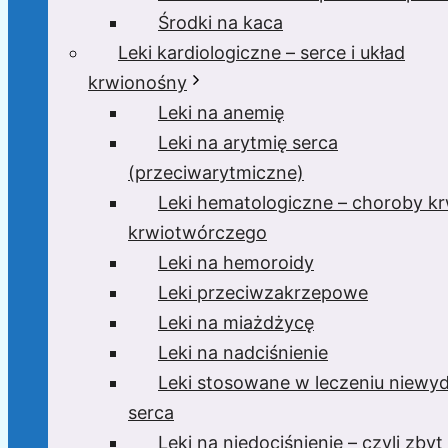
Środki na kaca
Leki kardiologiczne – serce i układ
krwionośny
Leki na anemię
Leki na arytmię serca
(przeciwarytmiczne)
Leki hematologiczne – choroby krw
krwiotwórczego
Leki na hemoroidy
Leki przeciwzakrzepowe
Leki na miażdżycę
Leki na nadciśnienie
Leki stosowane w leczeniu niewyd
serca
Leki na niedociśnienie – czyli zbyt 