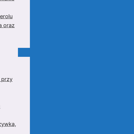
erolu
a oraz
 przy
u
rzywka,