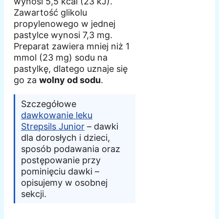
wynosi 5,5 kcal (23 kJ).
Zawartość glikolu
propylenowego w jednej
pastylce wynosi 7,3 mg.
Preparat zawiera mniej niż 1
mmol (23 mg) sodu na
pastylkę, dlatego uznaje się
go za
wolny od sodu
.
Szczegółowe
dawkowanie leku
Strepsils Junior
– dawki
dla dorosłych i dzieci,
sposób podawania oraz
postępowanie przy
pominięciu dawki –
opisujemy w osobnej
sekcji.