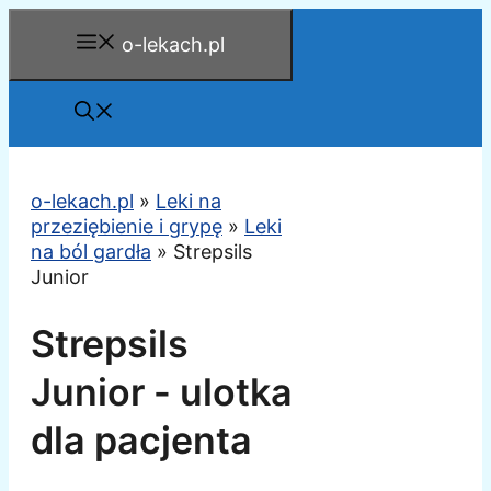
Przejdź
o-lekach.pl
do
treści
o-lekach.pl
»
Leki na
przeziębienie i grypę
»
Leki
na ból gardła
»
Strepsils
Junior
Strepsils
Junior - ulotka
dla pacjenta