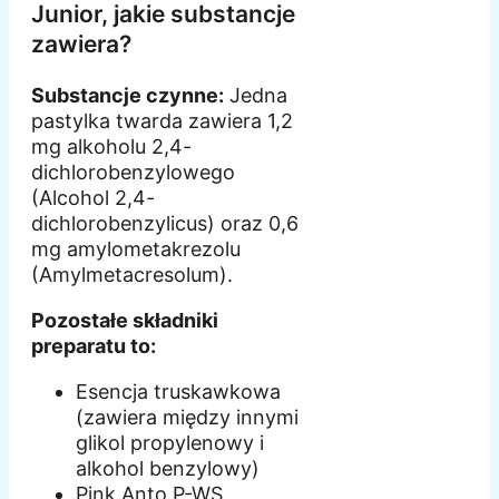
Junior, jakie substancje
zawiera?
Substancje czynne:
Jedna
pastylka twarda zawiera 1,2
mg alkoholu 2,4-
dichlorobenzylowego
(Alcohol 2,4-
dichlorobenzylicus) oraz 0,6
mg amylometakrezolu
(Amylmetacresolum).
Pozostałe składniki
preparatu to:
Esencja truskawkowa
(zawiera między innymi
glikol propylenowy i
alkohol benzylowy)
Pink Anto P-WS