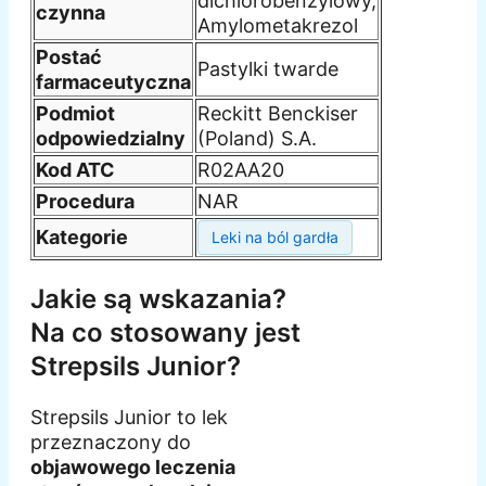
dichlorobenzylowy,
czynna
Amylometakrezol
Postać
Pastylki twarde
farmaceutyczna
Podmiot
Reckitt Benckiser
odpowiedzialny
(Poland) S.A.
Kod ATC
R02AA20
Procedura
NAR
Kategorie
Leki na ból gardła
Jakie są wskazania?
Na co stosowany jest
Strepsils Junior?
Strepsils Junior to lek
przeznaczony do
objawowego leczenia