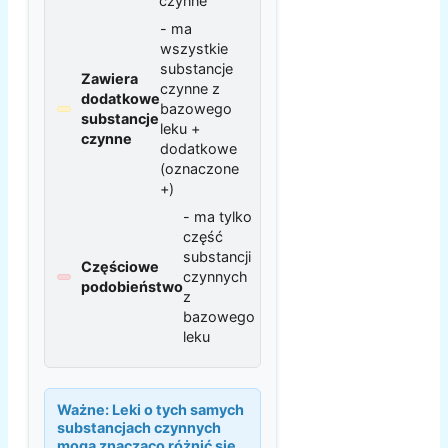
czynne
- ma
wszystkie
substancje
Zawiera
czynne z
dodatkowe
bazowego
substancje
leku +
czynne
dodatkowe
(oznaczone
+)
- ma tylko
część
substancji
Częściowe
czynnych
podobieństwo
z
bazowego
leku
Ważne:
Leki o tych samych
substancjach czynnych
mogą znacząco różnić się