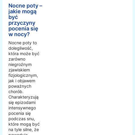
Nocne poty –
jakie mogą
być
przyczyny
pocenia się
w nocy?
Nocne poty to
dolegliwość,
która może być
zarówno
niegroźnym
zjawiskiem
fizjologicznym,
jak i objawem
poważnych
chorób.
Charakteryzują
się epizodami
intensywnego
pocenia się
podczas snu,
które mogą być
na tyle silne, że
powodują