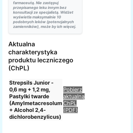
farmaceutą. Nie zastępuj
przepisanego leku innym bez
konsultacji ze specjalistą. Widżet
wyświetla maksymalnie 10
podobnych leków (potencjalnych
zamienników), może by ich więcej.
Aktualna
charakterystyka
produktu leczniczego
(ChPL)
Strepsils Junior -
0,6 mg + 1,2 mg,
Pobierz
Pastylki twarde
aktualną
(Amylmetacresolum
ChPL
+ Alcohol 2,4-
(PDF)
dichlorobenzylicus)