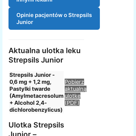
Opinie pacjentów o Strepsils
Junior
Aktualna ulotka leku
Strepsils Junior
Strepsils Junior -
0,6 mg + 1,2 mg,
Pobierz
Pastylki twarde
aktualną
(Amylmetacresolum
ulotkę
+ Alcohol 2,4-
(PDF)
dichlorobenzylicus)
Ulotka Strepsils
Junior –