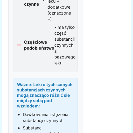
leku +
czynne
dodatkowe
(oznaczone
+)
- ma tylko
część
substancji
Częściowe
czynnych
podobieństwo
z
bazowego
leku
Ważne:
Leki o tych samych
substancjach czynnych
mogą znacząco różnić się
między sobą pod
względem:
Dawkowania i stężenia
substancji czynnych
Substancji