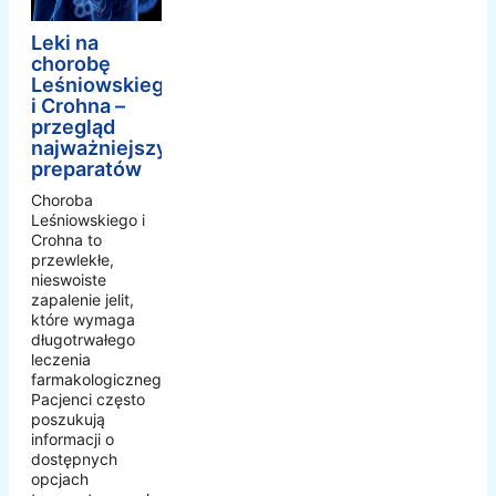
Leki na
chorobę
Leśniowskiego
i Crohna –
przegląd
najważniejszych
preparatów
Choroba
Leśniowskiego i
Crohna to
przewlekłe,
nieswoiste
zapalenie jelit,
które wymaga
długotrwałego
leczenia
farmakologicznego.
Pacjenci często
poszukują
informacji o
dostępnych
opcjach