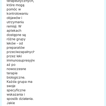
terapeutycznych,
które mogą
pomóc w
kontrolowaniu
objawów i
utrzymaniu
remisji. W
aptekach
dostępne są
różne grupy
leków - od
preparatów
przeciwzapalnych,
przez leki
immunosupresyjne,
aż po
nowoczesne
terapie
biologiczne.
Każda grupa ma
swoje
specyficzne
wskazania i
sposób działania.
Jakie