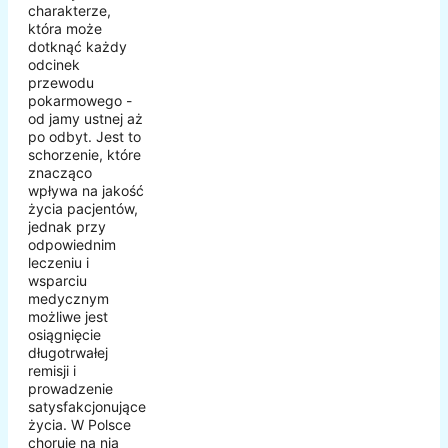
charakterze,
która może
dotknąć każdy
odcinek
przewodu
pokarmowego -
od jamy ustnej aż
po odbyt. Jest to
schorzenie, które
znacząco
wpływa na jakość
życia pacjentów,
jednak przy
odpowiednim
leczeniu i
wsparciu
medycznym
możliwe jest
osiągnięcie
długotrwałej
remisji i
prowadzenie
satysfakcjonującego
życia. W Polsce
choruje na nią