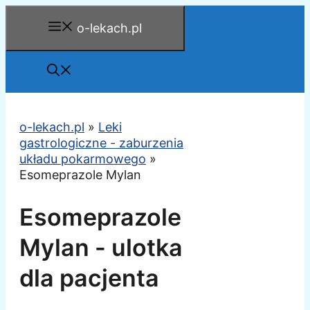
Przejdź
o-lekach.pl
do
treści
o-lekach.pl
»
Leki
gastrologiczne - zaburzenia
układu pokarmowego
»
Esomeprazole Mylan
Esomeprazole
Mylan - ulotka
dla pacjenta