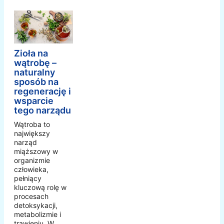
Zioła na
wątrobę –
naturalny
sposób na
regenerację i
wsparcie
tego narządu
Wątroba to
największy
narząd
miąższowy w
organizmie
człowieka,
pełniący
kluczową rolę w
procesach
detoksykacji,
metabolizmie i
trawieniu. W