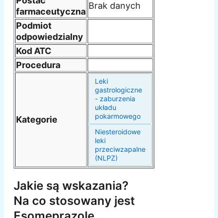
Postać
Brak danych
farmaceutyczna
Podmiot
odpowiedzialny
Kod ATC
Procedura
Leki
gastrologiczne
- zaburzenia
układu
pokarmowego
Kategorie
Niesteroidowe
leki
przeciwzapalne
(NLPZ)
Jakie są wskazania?
Na co stosowany jest
Esomeprazole