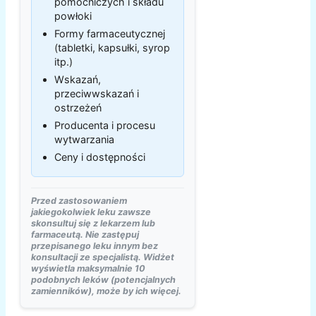
pomocniczych i składu
powłoki
Formy farmaceutycznej
(tabletki, kapsułki, syrop
itp.)
Wskazań,
przeciwwskazań i
ostrzeżeń
Producenta i procesu
wytwarzania
Ceny i dostępności
Przed zastosowaniem
jakiegokolwiek leku zawsze
skonsultuj się z lekarzem lub
farmaceutą. Nie zastępuj
przepisanego leku innym bez
konsultacji ze specjalistą. Widżet
wyświetla maksymalnie 10
podobnych leków (potencjalnych
zamienników), może by ich więcej.