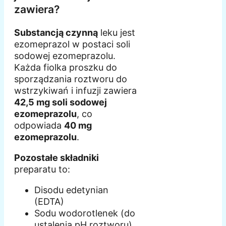
zawiera?
Substancją czynną
leku jest
ezomeprazol w postaci soli
sodowej ezomeprazolu.
Każda fiolka proszku do
sporządzania roztworu do
wstrzykiwań i infuzji zawiera
42,5 mg soli sodowej
ezomeprazolu
, co
odpowiada
40 mg
ezomeprazolu
.
Pozostałe składniki
preparatu to:
Disodu edetynian
(EDTA)
Sodu wodorotlenek (do
ustalenia pH roztworu)