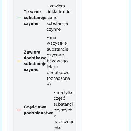
- zawiera
Te same
dokładnie te
substancje
same
czynne
substancje
czynne
- ma
wszystkie
substancje
Zawiera
czynne z
dodatkowe
bazowego
substancje
leku +
czynne
dodatkowe
(oznaczone
+)
- ma tylko
część
substancji
Częściowe
czynnych
podobieństwo
z
bazowego
leku