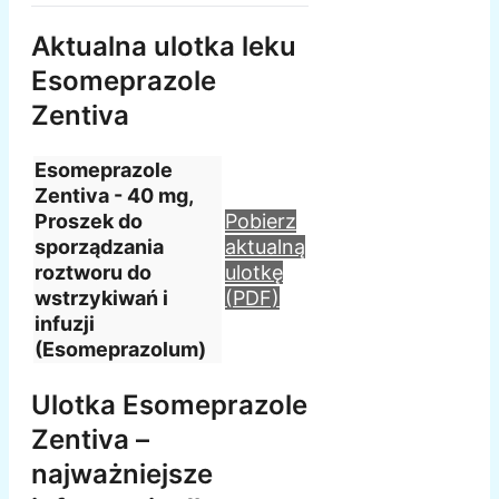
Aktualna ulotka leku
Esomeprazole
Zentiva
Esomeprazole
Zentiva - 40 mg,
Proszek do
Pobierz
sporządzania
aktualną
roztworu do
ulotkę
wstrzykiwań i
(PDF)
infuzji
(Esomeprazolum)
Ulotka Esomeprazole
Zentiva –
najważniejsze