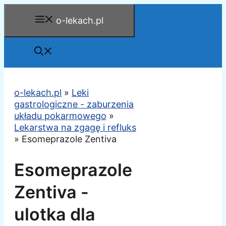
Przejdź
o-lekach.pl
do
treści
o-lekach.pl
»
Leki
gastrologiczne - zaburzenia
układu pokarmowego
»
Lekarstwa na zgagę i refluks
»
Esomeprazole Zentiva
Esomeprazole
Zentiva -
ulotka dla