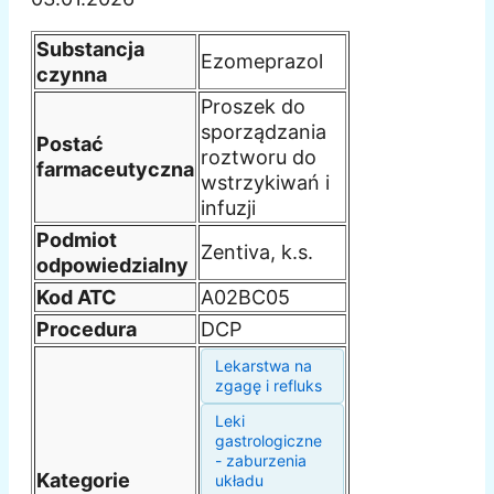
Substancja
Ezomeprazol
czynna
Proszek do
sporządzania
Postać
roztworu do
farmaceutyczna
wstrzykiwań i
infuzji
Podmiot
Zentiva, k.s.
odpowiedzialny
Kod ATC
A02BC05
Procedura
DCP
Lekarstwa na
zgagę i refluks
Leki
gastrologiczne
- zaburzenia
Kategorie
układu