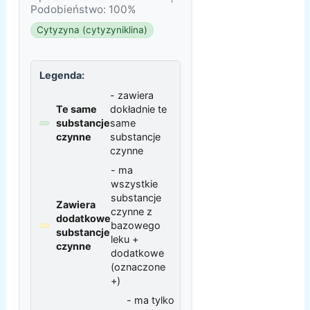
Podobieństwo: 100%
Cytyzyna (cytyzyniklina)
Legenda:
- zawiera
Te same
dokładnie te
substancje
same
czynne
substancje
czynne
- ma
wszystkie
substancje
Zawiera
czynne z
dodatkowe
bazowego
substancje
leku +
czynne
dodatkowe
(oznaczone
+)
- ma tylko