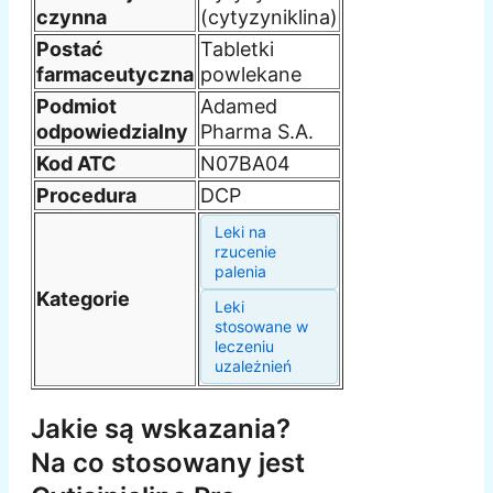
czynna
(cytyzyniklina)
Postać
Tabletki
farmaceutyczna
powlekane
Podmiot
Adamed
odpowiedzialny
Pharma S.A.
Kod ATC
N07BA04
Procedura
DCP
Leki na
rzucenie
palenia
Kategorie
Leki
stosowane w
leczeniu
uzależnień
Jakie są wskazania?
Na co stosowany jest