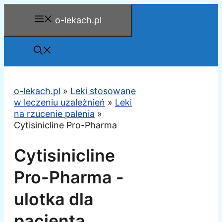
Przejdź
o-lekach.pl
do
treści
o-lekach.pl
»
Leki stosowane
w leczeniu uzależnień
»
Leki
na rzucenie palenia
»
Cytisinicline Pro-Pharma
Cytisinicline
Pro-Pharma -
ulotka dla
pacjenta