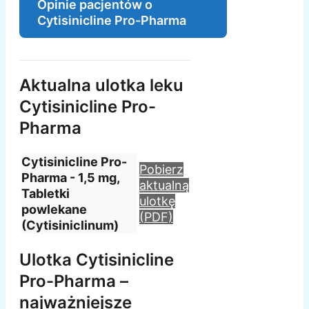
Opinie pacjentów o
Cytisinicline Pro-Pharma
Aktualna ulotka leku
Cytisinicline Pro-
Pharma
Cytisinicline Pro-
Pobierz
Pharma - 1,5 mg,
aktualną
Tabletki
ulotkę
powlekane
(PDF)
(Cytisiniclinum)
Ulotka Cytisinicline
Pro-Pharma –
najważniejsze