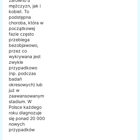
zarówno u
mężczyzn, jak i
kobiet. To
podstępna
choroba, która w
początkowej
fazie często
przebiega
bezobjawowo,
przez co
wykrywana jest
zwykle
przypadkowo
(np. podczas
badań
okresowych) lub
już w
zaawansowanym
stadium. W
Polsce każdego
roku diagnozuje
się ponad 20 000
nowych
przypadków