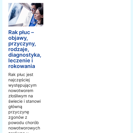
Rak płuc –
objawy,
przyczyny,
rodzaje,
diagnostyka,
leczenie i
rokowania
Rak płuc jest
najczęściej
występującym
nowotworem
złośliwym na
świecie i stanowi
główną
przyczynę
zgonów z
powodu chorób
nowotworowych