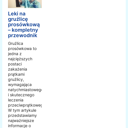
Leki na
gruźlicę
prosówkową
– kompletny
przewodnik
Gruźlica
prosówkowa to
jedna z
najcięższych
postaci
zakażenia
prątkami
gruźlicy,
wymagająca
natychmiastowego
i skutecznego
leczenia
przeciwprątkowego.
W tym artykule
przedstawiamy
najważniejsze
informacje o