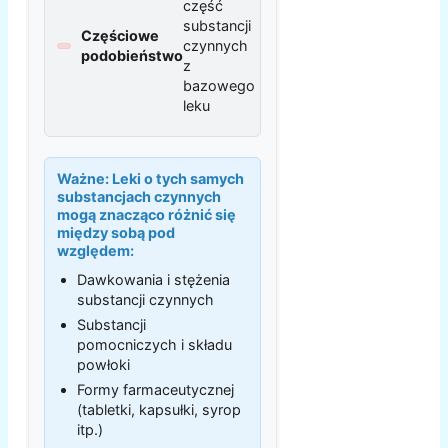
część
substancji
Częściowe
czynnych
podobieństwo
z
bazowego
leku
Ważne:
Leki o tych samych
substancjach czynnych
mogą znacząco różnić się
między sobą pod
względem:
Dawkowania i stężenia
substancji czynnych
Substancji
pomocniczych i składu
powłoki
Formy farmaceutycznej
(tabletki, kapsułki, syrop
itp.)