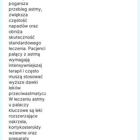
pogarsza
przebieg astmy,
zwiększa
częstość
napadów oraz
obniża
skuteczność
standardowego
leczenia. Pacjenci
palący z astmą
wymagają
intensywniejszej
terapii i często
muszą stosować
wyższe dawki
leków
przeciwastmatycznych.
W leczeniu astmy
u palaczy
kluczowe są leki
rozszerzające
oskrzela,
kortykosteroidy
wziewne oraz
preparaty