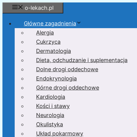
Przejdź
o-lekach.pl
do
treści
Główne zagadnienia
Alergia
Cukrzyca
Dermatologia
Dieta, odchudzanie i suplementacja
Dolne drogi oddechowe
Endokrynologia
Górne drogi oddechowe
Kardiologia
Kości i stawy
Neurologia
Okulistyka
Układ pokarmowy