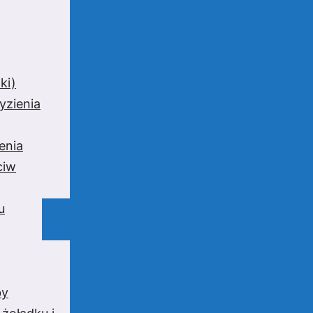
ki)
yzienia
enia
ciw
u
by