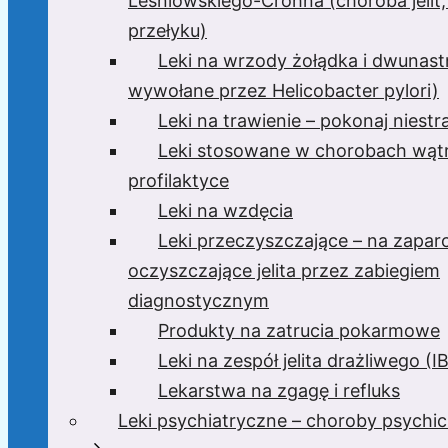
Leśniowskiego-Crohna (choroba jelit,
przełyku)
Leki na wrzody żołądka i dwunast
wywołane przez Helicobacter pylori)
Leki na trawienie – pokonaj niest
Leki stosowane w chorobach wątr
profilaktyce
Leki na wzdęcia
Leki przeczyszczające – na zaparc
oczyszczające jelita przez zabiegiem
diagnostycznym
Produkty na zatrucia pokarmowe
Leki na zespół jelita drażliwego (I
Lekarstwa na zgagę i refluks
Leki psychiatryczne – choroby psychi