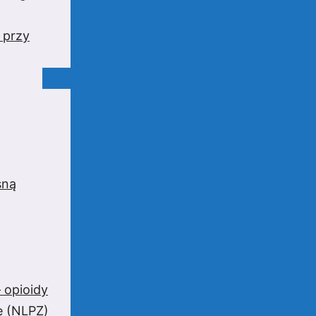
 przy
sną
 opioidy
e (NLPZ)