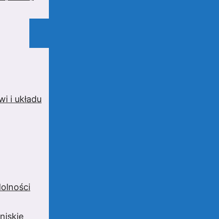
i i układu
olności
niskie