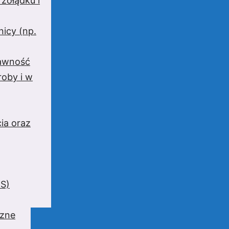
 żołądku i
nicy (np.
rawność
oby i w
ia oraz
BS)
czne