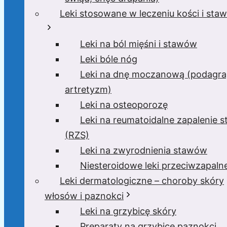
Leki stosowane w leczeniu kości i sta
Leki na ból mięśni i stawów
Leki bóle nóg
Leki na dnę moczanową (podagra
artretyzm)
Leki na osteoporozę
Leki na reumatoidalne zapalenie 
(RZS)
Leki na zwyrodnienia stawów
Niesteroidowe leki przeciwzapaln
Leki dermatologiczne – choroby skóry
włosów i paznokci
Leki na grzybicę skóry
Preparaty na grzybicę paznokci