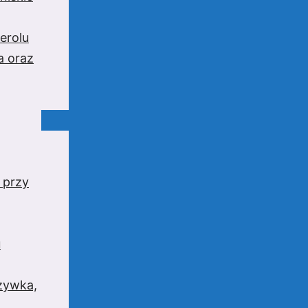
erolu
a oraz
 przy
u
rzywka,