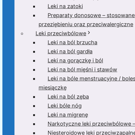
Leki na zatoki
Preparaty donosowe – stosowane
przeziębieniu oraz przeciwalergiczne
Leki przeciwbólowe
Leki na ból brzucha
Leki na ból gardła
Leki na gorączkę i ból
Leki na ból mięśni i stawów
Leki na bóle menstruacyjne / bole
miesiączkę
Leki na ból zęba
Leki bóle nóg
Leki na migrenę
Narkotyczne leki przeciwbólowe –
Niesteroidowe leki przeciwzapaln