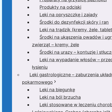
Produkty na odciski
Leki na opryszczkę i zajady
Środki do dezynfekcji skóry i ran
Leki na trądzik (kremy, żele, tablet
Środki na ukąszenia owadów i ugr
zwierząt – kremy, żele
Środki na urazy – kontuzje i stłucz
Leki na wypadanie włosów – prze
łysieniu
Leki gastrologiczne – zaburzenia układ
pokarmowego
Leki na biegunkę
Leki na ból brzucha
Leki stosowane w leczeniu choro