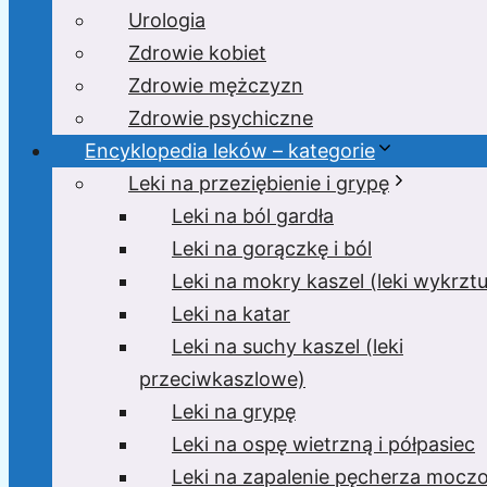
Urologia
Zdrowie kobiet
Zdrowie mężczyzn
Zdrowie psychiczne
Encyklopedia leków – kategorie
Leki na przeziębienie i grypę
Leki na ból gardła
Leki na gorączkę i ból
Leki na mokry kaszel (leki wykrzt
Leki na katar
Leki na suchy kaszel (leki
przeciwkaszlowe)
Leki na grypę
Leki na ospę wietrzną i półpasiec
Leki na zapalenie pęcherza moc