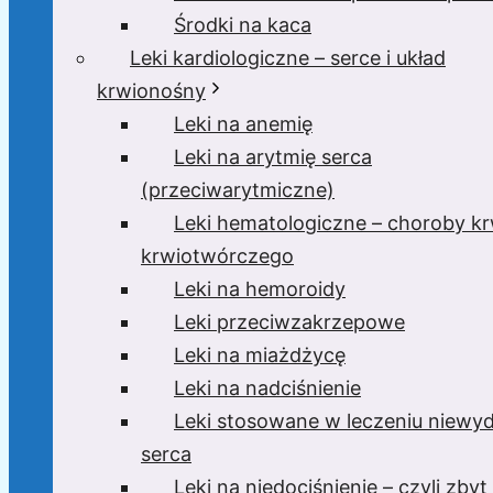
Środki na kaca
Leki kardiologiczne – serce i układ
krwionośny
Leki na anemię
Leki na arytmię serca
(przeciwarytmiczne)
Leki hematologiczne – choroby krw
krwiotwórczego
Leki na hemoroidy
Leki przeciwzakrzepowe
Leki na miażdżycę
Leki na nadciśnienie
Leki stosowane w leczeniu niewyd
serca
Leki na niedociśnienie – czyli zbyt 