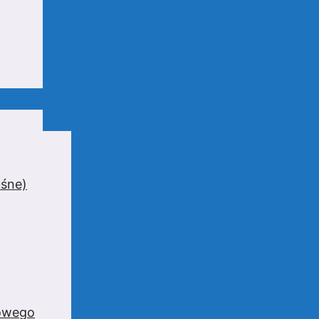
uśne)
zowego