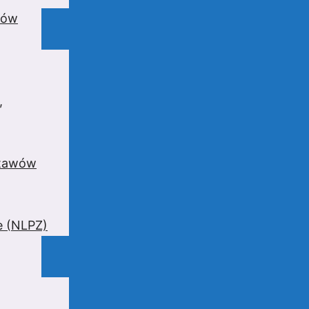
wów
,
stawów
e (NLPZ)