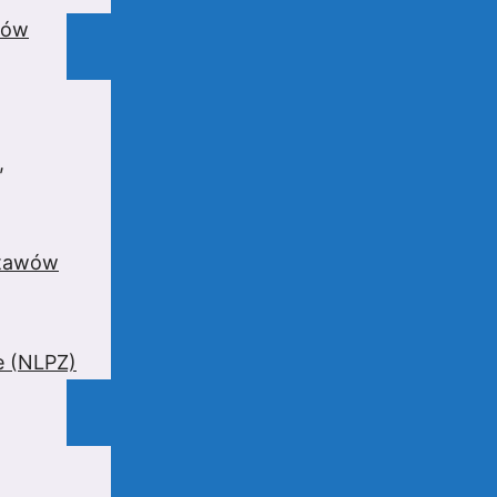
wów
,
stawów
e (NLPZ)