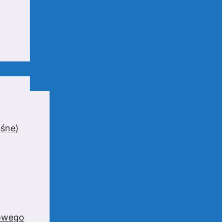
uśne)
zowego