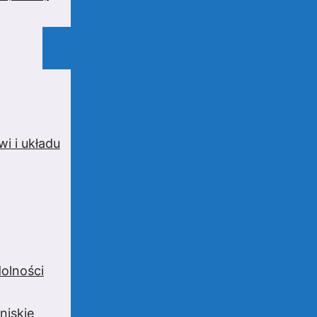
i i układu
olności
niskie