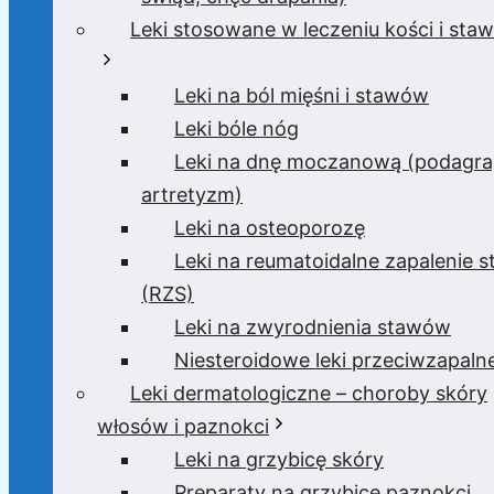
Leki stosowane w leczeniu kości i sta
Leki na ból mięśni i stawów
Leki bóle nóg
Leki na dnę moczanową (podagra
artretyzm)
Leki na osteoporozę
Leki na reumatoidalne zapalenie 
(RZS)
Leki na zwyrodnienia stawów
Niesteroidowe leki przeciwzapaln
Leki dermatologiczne – choroby skóry
włosów i paznokci
Leki na grzybicę skóry
Preparaty na grzybicę paznokci