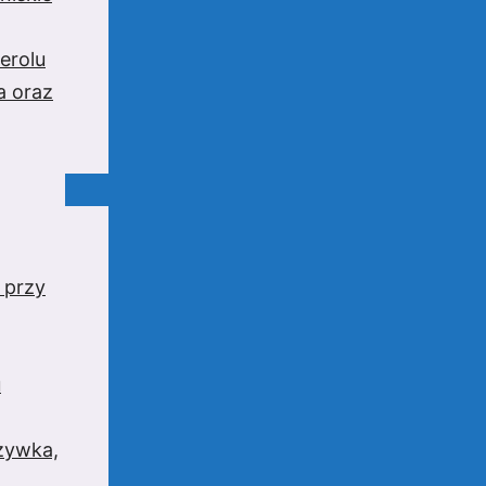
erolu
a oraz
 przy
u
rzywka,