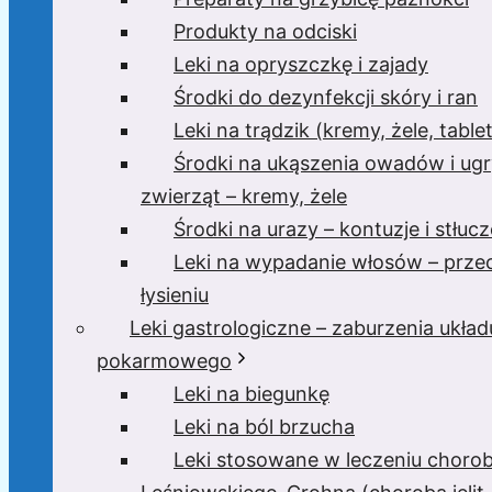
Produkty na odciski
Leki na opryszczkę i zajady
Środki do dezynfekcji skóry i ran
Leki na trądzik (kremy, żele, tablet
Środki na ukąszenia owadów i ugr
zwierząt – kremy, żele
Środki na urazy – kontuzje i stłucz
Leki na wypadanie włosów – prze
łysieniu
Leki gastrologiczne – zaburzenia układ
pokarmowego
Leki na biegunkę
Leki na ból brzucha
Leki stosowane w leczeniu choro