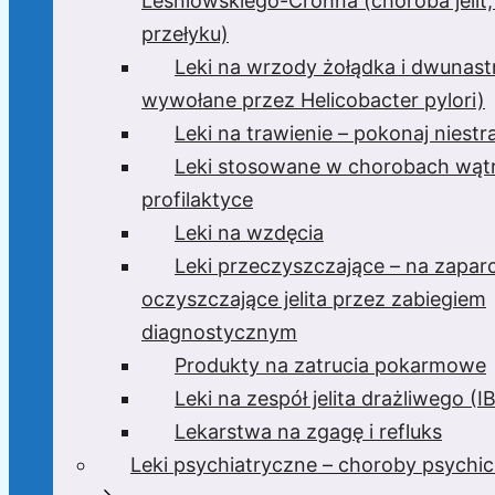
Leśniowskiego-Crohna (choroba jelit,
przełyku)
Leki na wrzody żołądka i dwunast
wywołane przez Helicobacter pylori)
Leki na trawienie – pokonaj niest
Leki stosowane w chorobach wątr
profilaktyce
Leki na wzdęcia
Leki przeczyszczające – na zaparc
oczyszczające jelita przez zabiegiem
diagnostycznym
Produkty na zatrucia pokarmowe
Leki na zespół jelita drażliwego (I
Lekarstwa na zgagę i refluks
Leki psychiatryczne – choroby psychi