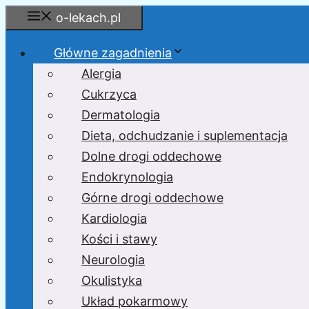
Przejdź
o-lekach.pl
do
treści
Główne zagadnienia
Alergia
Cukrzyca
Dermatologia
Dieta, odchudzanie i suplementacja
Dolne drogi oddechowe
Endokrynologia
Górne drogi oddechowe
Kardiologia
Kości i stawy
Neurologia
Okulistyka
Układ pokarmowy