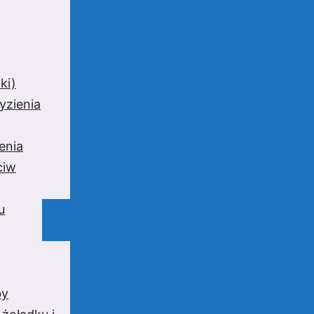
ki)
yzienia
enia
ciw
u
by