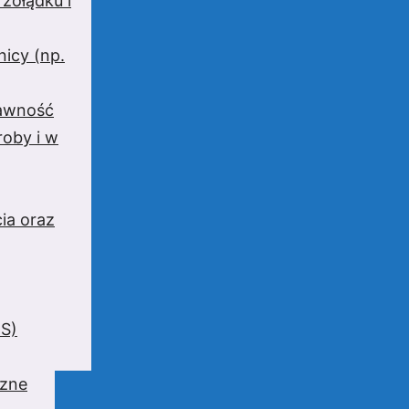
 żołądku i
nicy (np.
rawność
oby i w
ia oraz
BS)
czne