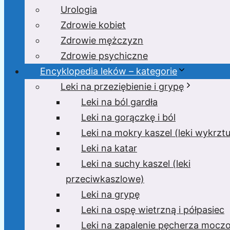
Urologia
Zdrowie kobiet
Zdrowie mężczyzn
Zdrowie psychiczne
Encyklopedia leków – kategorie
Leki na przeziębienie i grypę
Leki na ból gardła
Leki na gorączkę i ból
Leki na mokry kaszel (leki wykrzt
Leki na katar
Leki na suchy kaszel (leki
przeciwkaszlowe)
Leki na grypę
Leki na ospę wietrzną i półpasiec
Leki na zapalenie pęcherza moc