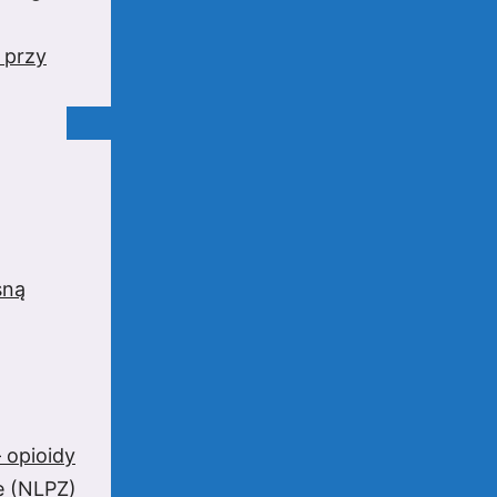
 przy
sną
 opioidy
e (NLPZ)