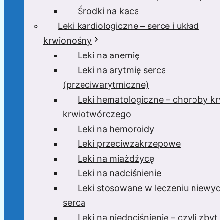
Środki na kaca
Leki kardiologiczne – serce i układ
krwionośny
Leki na anemię
Leki na arytmię serca
(przeciwarytmiczne)
Leki hematologiczne – choroby krw
krwiotwórczego
Leki na hemoroidy
Leki przeciwzakrzepowe
Leki na miażdżycę
Leki na nadciśnienie
Leki stosowane w leczeniu niewyd
serca
Leki na niedociśnienie – czyli zbyt 