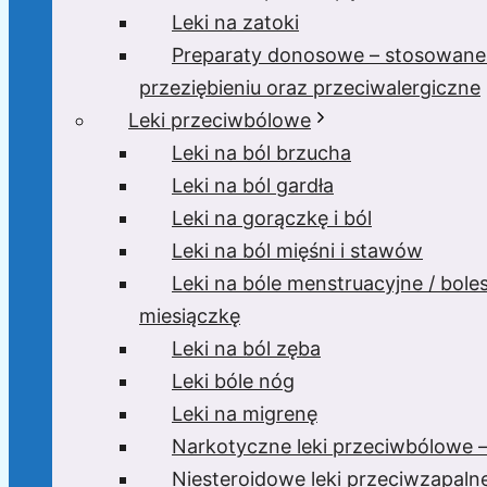
Leki na zatoki
Preparaty donosowe – stosowane
przeziębieniu oraz przeciwalergiczne
Leki przeciwbólowe
Leki na ból brzucha
Leki na ból gardła
Leki na gorączkę i ból
Leki na ból mięśni i stawów
Leki na bóle menstruacyjne / bole
miesiączkę
Leki na ból zęba
Leki bóle nóg
Leki na migrenę
Narkotyczne leki przeciwbólowe –
Niesteroidowe leki przeciwzapaln