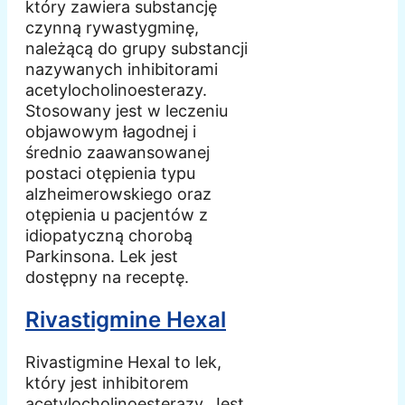
który zawiera substancję
czynną rywastygminę,
należącą do grupy substancji
nazywanych inhibitorami
acetylocholinoesterazy.
Stosowany jest w leczeniu
objawowym łagodnej i
średnio zaawansowanej
postaci otępienia typu
alzheimerowskiego oraz
otępienia u pacjentów z
idiopatyczną chorobą
Parkinsona. Lek jest
dostępny na receptę.
Rivastigmine Hexal
Rivastigmine Hexal to lek,
który jest inhibitorem
acetylocholinoesterazy. Jest