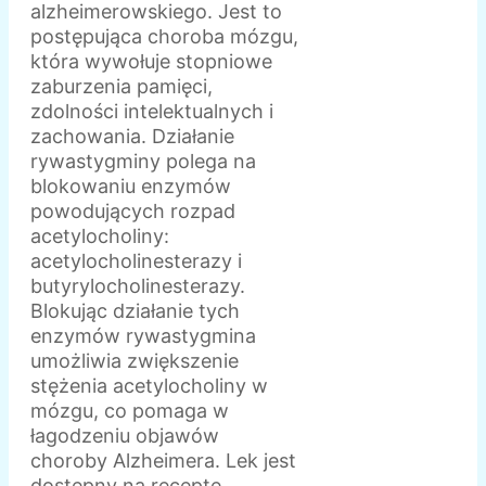
alzheimerowskiego. Jest to
postępująca choroba mózgu,
która wywołuje stopniowe
zaburzenia pamięci,
zdolności intelektualnych i
zachowania. Działanie
rywastygminy polega na
blokowaniu enzymów
powodujących rozpad
acetylocholiny:
acetylocholinesterazy i
butyrylocholinesterazy.
Blokując działanie tych
enzymów rywastygmina
umożliwia zwiększenie
stężenia acetylocholiny w
mózgu, co pomaga w
łagodzeniu objawów
choroby Alzheimera. Lek jest
dostępny na receptę.