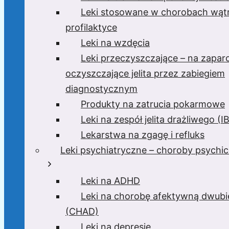
Leki stosowane w chorobach wątr
profilaktyce
Leki na wzdęcia
Leki przeczyszczające – na zaparc
oczyszczające jelita przez zabiegiem
diagnostycznym
Produkty na zatrucia pokarmowe
Leki na zespół jelita drażliwego (I
Lekarstwa na zgagę i refluks
Leki psychiatryczne – choroby psychi
Leki na ADHD
Leki na chorobę afektywną dwub
(CHAD)
Leki na depresję