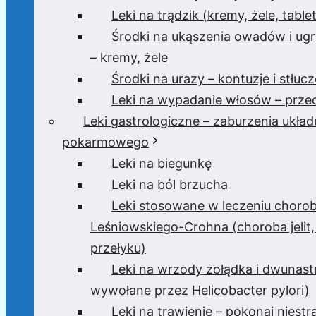
Leki na trądzik (kremy, żele, tablet
Środki na ukąszenia owadów i ugr
– kremy, żele
Środki na urazy – kontuzje i stłucz
Leki na wypadanie włosów – przec
Leki gastrologiczne – zaburzenia układ
pokarmowego
Leki na biegunkę
Leki na ból brzucha
Leki stosowane w leczeniu choro
Leśniowskiego-Crohna (choroba jelit,
przełyku)
Leki na wrzody żołądka i dwunast
wywołane przez Helicobacter pylori)
Leki na trawienie – pokonaj niest