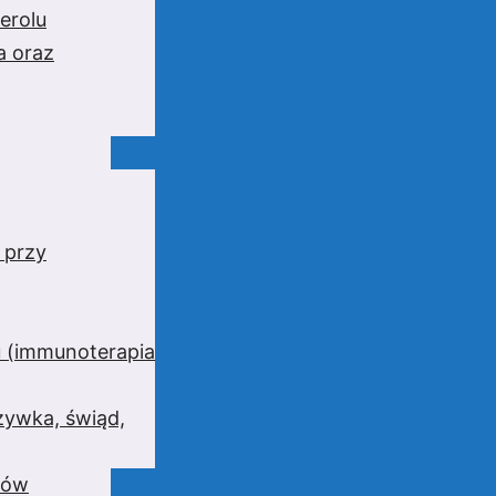
erolu
a oraz
 przy
 (immunoterapia
zywka, świąd,
wów