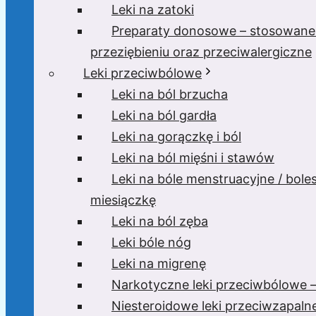
Leki na zatoki
Preparaty donosowe – stosowane
przeziębieniu oraz przeciwalergiczne
Leki przeciwbólowe
Leki na ból brzucha
Leki na ból gardła
Leki na gorączkę i ból
Leki na ból mięśni i stawów
Leki na bóle menstruacyjne / bole
miesiączkę
Leki na ból zęba
Leki bóle nóg
Leki na migrenę
Narkotyczne leki przeciwbólowe –
Niesteroidowe leki przeciwzapaln