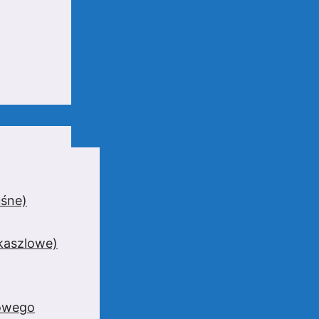
uśne)
wkaszlowe)
zowego