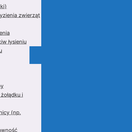
ki)
yzienia zwierząt
enia
iw łysieniu
u
by
 żołądku i
nicy (np.
rawność