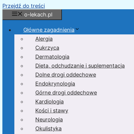
Przejdź do treści
o-lekach.pl
Główne zagadnienia
Alergia
Cukrzyca
Dermatologia
Dieta, odchudzanie i suplementacja
Dolne drogi oddechowe
Endokrynologia
Górne drogi oddechowe
Kardiologia
Kości i stawy
Neurologia
Okulistyka