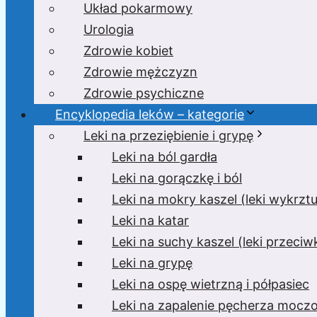
Układ pokarmowy
Urologia
Zdrowie kobiet
Zdrowie mężczyzn
Zdrowie psychiczne
Encyklopedia leków – kategorie
Leki na przeziębienie i grypę
Leki na ból gardła
Leki na gorączkę i ból
Leki na mokry kaszel (leki wykrzt
Leki na katar
Leki na suchy kaszel (leki przeci
Leki na grypę
Leki na ospę wietrzną i półpasiec
Leki na zapalenie pęcherza moc