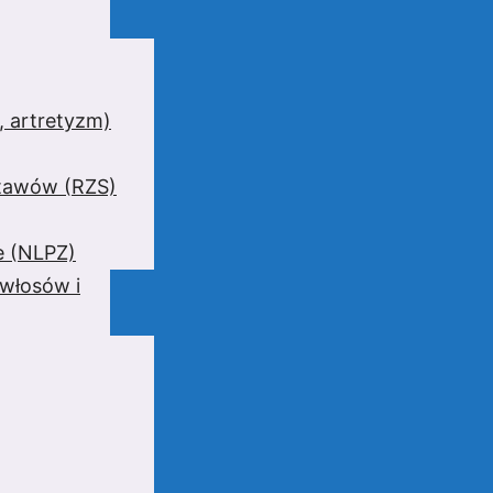
 artretyzm)
stawów (RZS)
e (NLPZ)
 włosów i