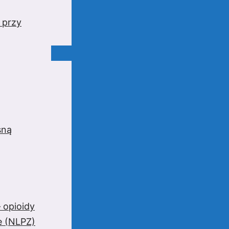
 przy
sną
 opioidy
e (NLPZ)