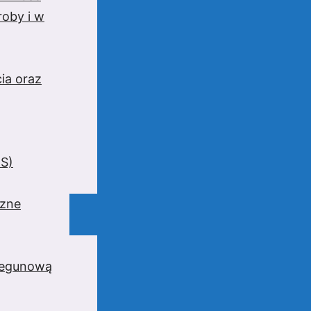
oby i w
ia oraz
BS)
czne
iegunową