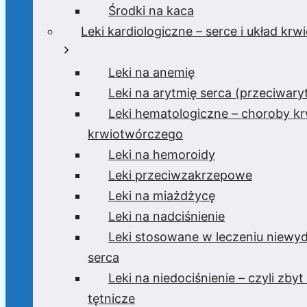
Środki na kaca
Leki kardiologiczne – serce i układ kr
Leki na anemię
Leki na arytmię serca (przeciwar
Leki hematologiczne – choroby krw
krwiotwórczego
Leki na hemoroidy
Leki przeciwzakrzepowe
Leki na miażdżycę
Leki na nadciśnienie
Leki stosowane w leczeniu niewyd
serca
Leki na niedociśnienie – czyli zbyt 
tętnicze