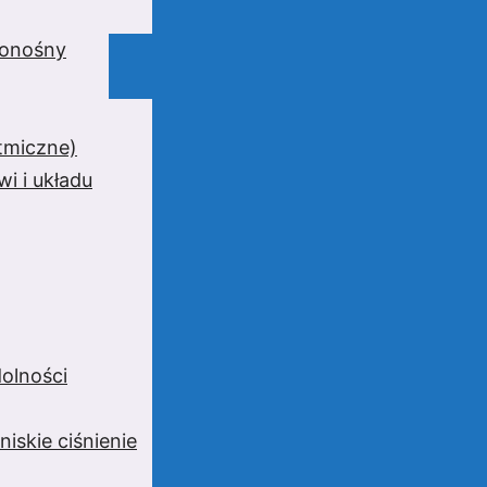
wionośny
ytmiczne)
i i układu
olności
niskie ciśnienie