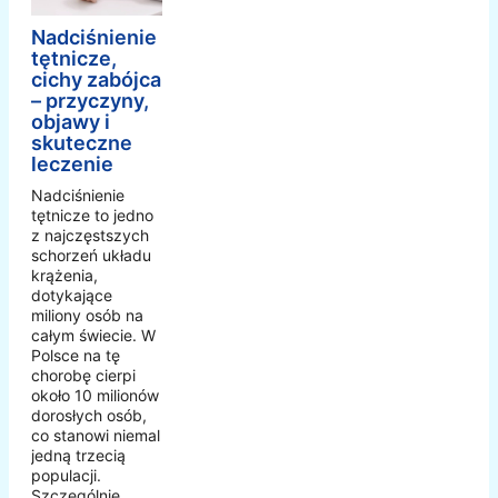
Nadciśnienie
tętnicze,
cichy zabójca
– przyczyny,
objawy i
skuteczne
leczenie
Nadciśnienie
tętnicze to jedno
z najczęstszych
schorzeń układu
krążenia,
dotykające
miliony osób na
całym świecie. W
Polsce na tę
chorobę cierpi
około 10 milionów
dorosłych osób,
co stanowi niemal
jedną trzecią
populacji.
Szczególnie