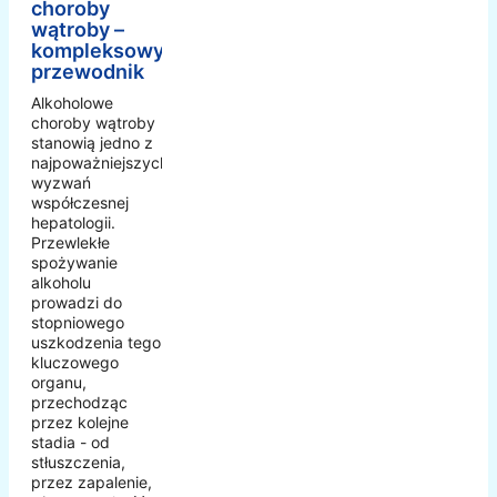
choroby
wątroby –
kompleksowy
przewodnik
Alkoholowe
choroby wątroby
stanowią jedno z
najpoważniejszych
wyzwań
współczesnej
hepatologii.
Przewlekłe
spożywanie
alkoholu
prowadzi do
stopniowego
uszkodzenia tego
kluczowego
organu,
przechodząc
przez kolejne
stadia - od
stłuszczenia,
przez zapalenie,