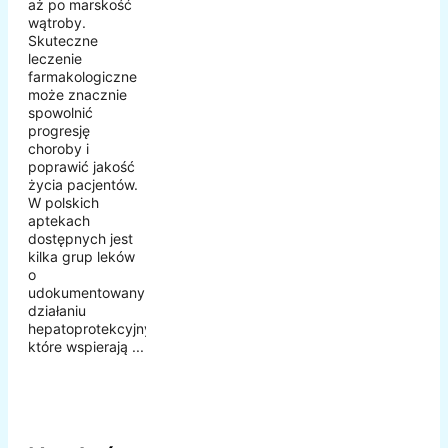
aż po marskość
wątroby.
Skuteczne
leczenie
farmakologiczne
może znacznie
spowolnić
progresję
choroby i
poprawić jakość
życia pacjentów.
W polskich
aptekach
dostępnych jest
kilka grup leków
o
udokumentowanym
działaniu
hepatoprotekcyjnym,
które wspierają ...