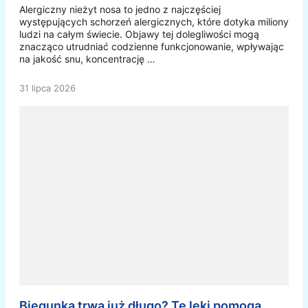
Alergiczny nieżyt nosa to jedno z najczęściej
występujących schorzeń alergicznych, które dotyka miliony
ludzi na całym świecie. Objawy tej dolegliwości mogą
znacząco utrudniać codzienne funkcjonowanie, wpływając
na jakość snu, koncentrację …
31 lipca 2026
Biegunka trwa już długo? Te leki pomogą