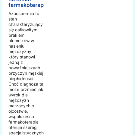
farmakoterapii
Azoospermia to
stan
charakteryzujący
się całkowitym
brakiem
plemników w
nasieniu
mężczyzny,
który stanowi
jedną z
poważniejszych
przyczyn męskiej
niepłodności.
Choć diagnoza ta
może brzmieć jak
wyrok dla
mężczyzn
marzących o
ojcostwie,
współczesna
farmakoterapia
oferuje szereg
specjalistycznych