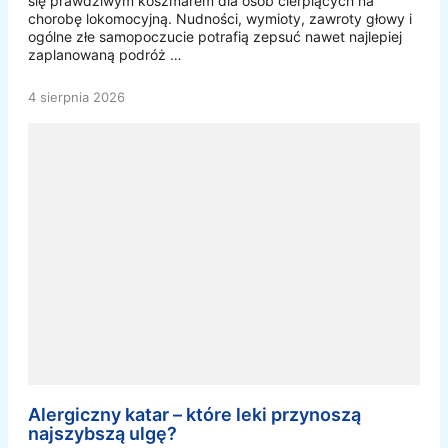
się prawdziwym koszmarem dla osób cierpiących na
chorobę lokomocyjną. Nudności, wymioty, zawroty głowy i
ogólne złe samopoczucie potrafią zepsuć nawet najlepiej
zaplanowaną podróż …
4 sierpnia 2026
Alergiczny katar – które leki przynoszą
najszybszą ulgę?