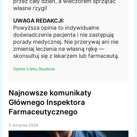
przez cały dzień, a wieczorem sprzątać
własne rzygi!
UWAGA REDAKCJI:
Powyższa opinia to indywidualne
doświadczenia pacjenta i nie zastępują
porady medycznej. Nie przerywaj ani nie
zmieniaj leczenia na własną rękę —
skonsultuj się z lekarzem lub farmaceutą.
Opinie o leku Skudexa
Najnowsze komunikaty
Głównego Inspektora
Farmaceutycznego
5 sierpnia 2026