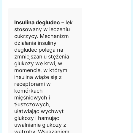
Insulina degludec
– lek
stosowany w leczeniu
cukrzycy. Mechanizm
działania insuliny
degludec polega na
zmniejszaniu stężenia
glukozy we krwi, w
momencie, w którym
insulina wiąże się z
receptorami w
komórkach
mięśniowych i
tłuszczowych,
ułatwiając wychwyt
glukozy i hamując
uwalnianie glukozy z
wątroby. Wskazaniem