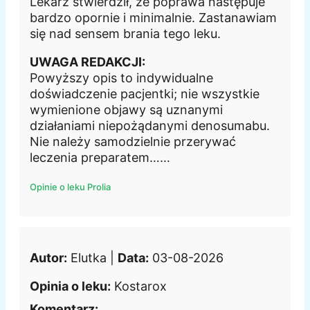
Lekarz stwierdził, że poprawa następuje
bardzo opornie i minimalnie. Zastanawiam
się nad sensem brania tego leku.
UWAGA REDAKCJI:
Powyższy opis to indywidualne
doświadczenie pacjentki; nie wszystkie
wymienione objawy są uznanymi
działaniami niepożądanymi denosumabu.
Nie należy samodzielnie przerywać
leczenia preparatem……
Opinie o leku Prolia
Autor:
Elutka |
Data:
03-08-2026
Opinia o leku:
Kostarox
Komentarz: