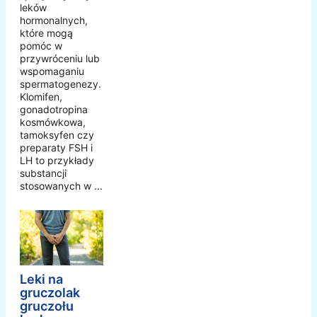
leków
hormonalnych,
które mogą
pomóc w
przywróceniu lub
wspomaganiu
spermatogenezy.
Klomifen,
gonadotropina
kosmówkowa,
tamoksyfen czy
preparaty FSH i
LH to przykłady
substancji
stosowanych w ...
Leki na
gruczolak
gruczołu