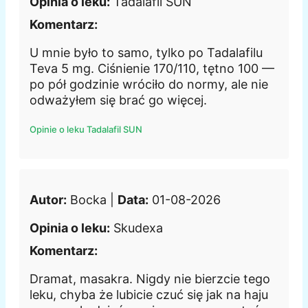
Opinia o leku:
Tadalafil SUN
Komentarz:
U mnie było to samo, tylko po Tadalafilu
Teva 5 mg. Ciśnienie 170/110, tętno 100 —
po pół godzinie wróciło do normy, ale nie
odważyłem się brać go więcej.
Opinie o leku Tadalafil SUN
Autor:
Bocka |
Data:
01-08-2026
Opinia o leku:
Skudexa
Komentarz:
Dramat, masakra. Nigdy nie bierzcie tego
leku, chyba że lubicie czuć się jak na haju