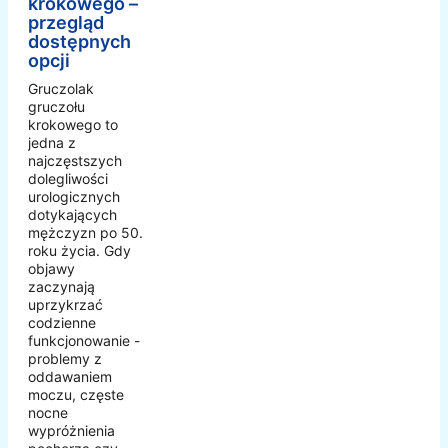
krokowego –
przegląd
dostępnych
opcji
Gruczolak
gruczołu
krokowego to
jedna z
najczęstszych
dolegliwości
urologicznych
dotykających
mężczyzn po 50.
roku życia. Gdy
objawy
zaczynają
uprzykrzać
codzienne
funkcjonowanie -
problemy z
oddawaniem
moczu, częste
nocne
wypróżnienia