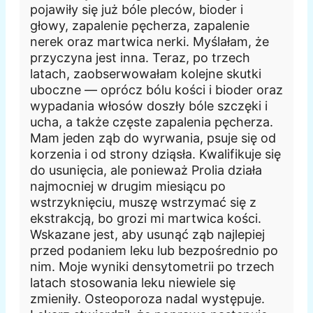
pojawiły się już bóle pleców, bioder i
głowy, zapalenie pęcherza, zapalenie
nerek oraz martwica nerki. Myślałam, że
przyczyna jest inna. Teraz, po trzech
latach, zaobserwowałam kolejne skutki
uboczne — oprócz bólu kości i bioder oraz
wypadania włosów doszły bóle szczęki i
ucha, a także częste zapalenia pęcherza.
Mam jeden ząb do wyrwania, psuje się od
korzenia i od strony dziąsła. Kwalifikuje się
do usunięcia, ale ponieważ Prolia działa
najmocniej w drugim miesiącu po
wstrzyknięciu, muszę wstrzymać się z
ekstrakcją, bo grozi mi martwica kości.
Wskazane jest, aby usunąć ząb najlepiej
przed podaniem leku lub bezpośrednio po
nim. Moje wyniki densytometrii po trzech
latach stosowania leku niewiele się
zmieniły. Osteoporoza nadal występuje.