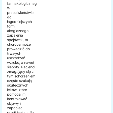
farmakologicznego.
W
przeciwieństwie
do
łagodniejszych
form
alergicznego
zapalenia
spojówek, ta
choroba może
prowadzić do
trwałych
uszkodzeń
wzroku, a nawet
ślepoty. Pacjenci
zmagający się z
tym schorzeniem
często szukają
skutecznych
leków, które
pomogą im
kontrolować
objawy i
zapobiec
powikłaniom. Na