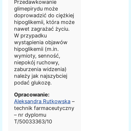
Przedawkowanie
glimepirydu może
doprowadzić do ciężkiej
hipoglikemii, która może
nawet zagrażać życiu.
W przypadku
wystąpienia objawów
hipoglikemii (m.in.
wymioty, senność,
niepokój ruchowy,
zaburzenia widzenia)
należy jak najszybciej
podać glukozę.
Opracowanie:
Aleksandra Rutkowska
–
technik farmaceutyczny
– nr dyplomu
T/50033363/10