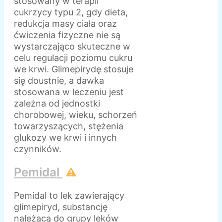
stosowany w terapii
cukrzycy typu 2, gdy dieta,
redukcja masy ciała oraz
ćwiczenia fizyczne nie są
wystarczająco skuteczne w
celu regulacji poziomu cukru
we krwi. Glimepirydę stosuje
się doustnie, a dawka
stosowana w leczeniu jest
zależna od jednostki
chorobowej, wieku, schorzeń
towarzyszących, stężenia
glukozy we krwi i innych
czynników.
Pemidal
⚠️
Pemidal to lek zawierający
glimepiryd, substancję
należącą do grupy leków