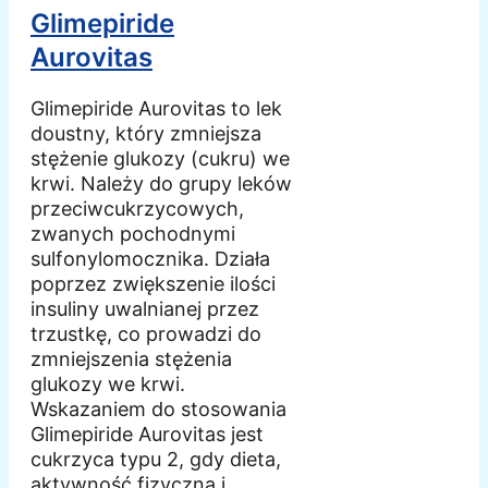
Glimepiride
Aurovitas
Glimepiride Aurovitas to lek
doustny, który zmniejsza
stężenie glukozy (cukru) we
krwi. Należy do grupy leków
przeciwcukrzycowych,
zwanych pochodnymi
sulfonylomocznika. Działa
poprzez zwiększenie ilości
insuliny uwalnianej przez
trzustkę, co prowadzi do
zmniejszenia stężenia
glukozy we krwi.
Wskazaniem do stosowania
Glimepiride Aurovitas jest
cukrzyca typu 2, gdy dieta,
aktywność fizyczna i