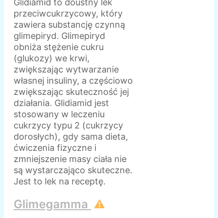
Glidiamid to doustny lek
przeciwcukrzycowy, który
zawiera substancję czynną
glimepiryd. Glimepiryd
obniża stężenie cukru
(glukozy) we krwi,
zwiększając wytwarzanie
własnej insuliny, a częściowo
zwiększając skuteczność jej
działania. Glidiamid jest
stosowany w leczeniu
cukrzycy typu 2 (cukrzycy
dorosłych), gdy sama dieta,
ćwiczenia fizyczne i
zmniejszenie masy ciała nie
są wystarczająco skuteczne.
Jest to lek na receptę.
Glimegamma
⚠️