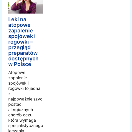
Leki na
atopowe
zapalenie
spojówek i
rogówki –
przegląd
preparatów
dostępnych
w Polsce
Atopowe
zapalenie
spojówek i
rogówki to jedna
z
najpoważniejszych
postaci
alergicznych
chorób oczu,
która wymaga
specjalistycznego
leczenia