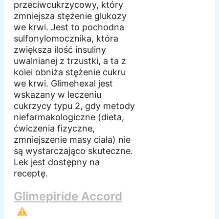
przeciwcukrzycowy, który
zmniejsza stężenie glukozy
we krwi. Jest to pochodna
sulfonylomocznika, która
zwiększa ilość insuliny
uwalnianej z trzustki, a ta z
kolei obniża stężenie cukru
we krwi. Glimehexal jest
wskazany w leczeniu
cukrzycy typu 2, gdy metody
niefarmakologiczne (dieta,
ćwiczenia fizyczne,
zmniejszenie masy ciała) nie
są wystarczająco skuteczne.
Lek jest dostępny na
receptę.
Glimepiride Accord
⚠️