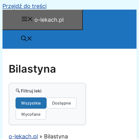
Przejdź do treści
o-lekach.pl
Bilastyna
🔍 Filtruj leki
Wszystkie
Dostępne
Wycofane
o-lekach.pl
»
Bilastyna