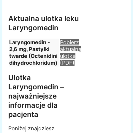
Aktualna ulotka leku
Laryngomedin
Laryngomedin -
Pobierz
2,6 mg, Pastylki
aktualną
twarde (Octenidini
ulotkę
dihydrochloridum)
(PDF)
Ulotka
Laryngomedin –
najważniejsze
informacje dla
pacjenta
Poniżej znajdziesz