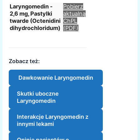
Laryngomedin -
Pobierz
2,6 mg, Pastylki
aktualną
twarde (Octenidini
ChPL
dihydrochloridum)
(PDF)
Zobacz też:
Dawkowanie Laryngomedin
Skutki uboczne
Laryngomedin
Interakcje Laryngomedin z
innymi lekami
Opinie pacjentów o