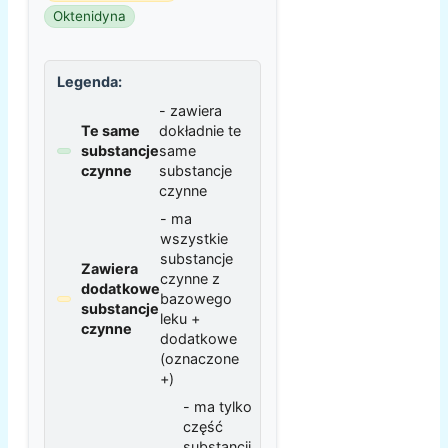
Oktenidyna
Legenda:
- zawiera
Te same
dokładnie te
substancje
same
czynne
substancje
czynne
- ma
wszystkie
substancje
Zawiera
czynne z
dodatkowe
bazowego
substancje
leku +
czynne
dodatkowe
(oznaczone
+)
- ma tylko
część
substancji