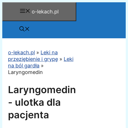
Przejdź
o-lekach.pl
do
treści
o-lekach.pl
»
Leki na
przeziębienie i grypę
»
Leki
na ból gardła
»
Laryngomedin
Laryngomedin
- ulotka dla
pacjenta