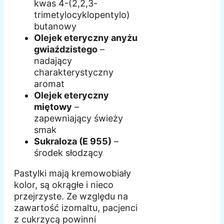
kwas 4-(2,2,3-
trimetylocyklopentylo)
butanowy
Olejek eteryczny anyżu
gwiaździstego
–
nadający
charakterystyczny
aromat
Olejek eteryczny
miętowy
–
zapewniający świeży
smak
Sukraloza (E 955)
–
środek słodzący
Pastylki mają kremowobiały
kolor, są okrągłe i nieco
przejrzyste. Ze względu na
zawartość izomaltu, pacjenci
z cukrzycą powinni