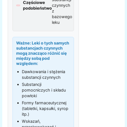
Częściowe
czynnych
podobieństwo
z
bazowego
leku
Ważne:
Leki o tych samych
substancjach czynnych
mogą znacząco różnić się
między sobą pod
względem:
Dawkowania i stężenia
substancji czynnych
Substancji
pomocniczych i składu
powłoki
Formy farmaceutycznej
(tabletki, kapsułki, syrop
itp.)
Wskazań,
przeciwwskazań i