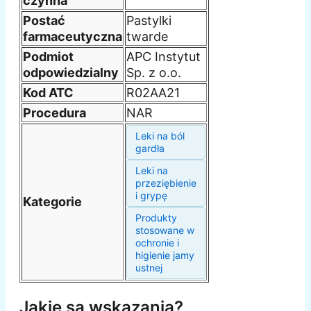
czynna
Postać
Pastylki
farmaceutyczna
twarde
Podmiot
APC Instytut
odpowiedzialny
Sp. z o.o.
Kod ATC
R02AA21
Procedura
NAR
Leki na ból
gardła
Leki na
przeziębienie
i grypę
Kategorie
Produkty
stosowane w
ochronie i
higienie jamy
ustnej
Jakie są wskazania?