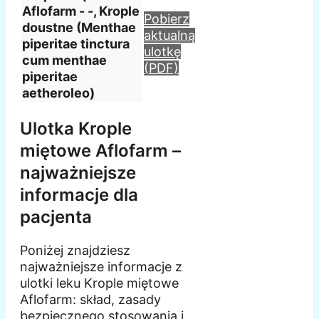
Aflofarm - -, Krople
Pobierz
doustne (Menthae
aktualną
piperitae tinctura
ulotkę
cum menthae
(PDF)
piperitae
aetheroleo)
Ulotka Krople
miętowe Aflofarm –
najważniejsze
informacje dla
pacjenta
Poniżej znajdziesz
najważniejsze informacje z
ulotki leku Krople miętowe
Aflofarm: skład, zasady
bezpiecznego stosowania i