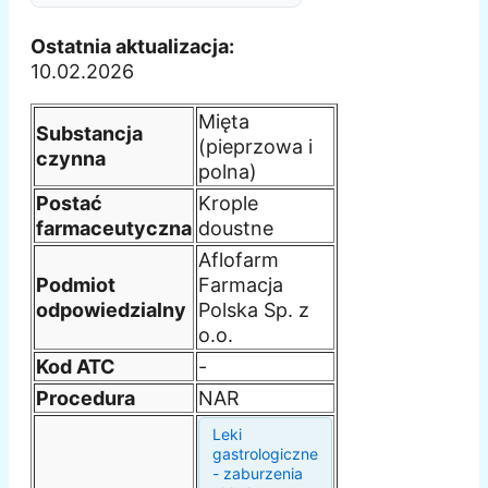
Ostatnia aktualizacja:
10.02.2026
Mięta
Substancja
(pieprzowa i
czynna
polna)
Postać
Krople
farmaceutyczna
doustne
Aflofarm
Podmiot
Farmacja
odpowiedzialny
Polska Sp. z
o.o.
Kod ATC
-
Procedura
NAR
Leki
gastrologiczne
- zaburzenia