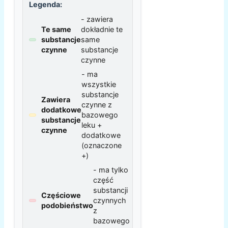
Legenda:
- zawiera
Te same
dokładnie te
substancje
same
czynne
substancje
czynne
- ma
wszystkie
substancje
Zawiera
czynne z
dodatkowe
bazowego
substancje
leku +
czynne
dodatkowe
(oznaczone
+)
- ma tylko
część
substancji
Częściowe
czynnych
podobieństwo
z
bazowego