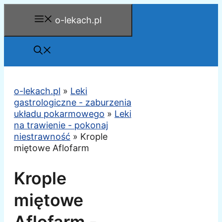
Przejdź
o-lekach.pl
do
treści
o-lekach.pl
»
Leki
gastrologiczne - zaburzenia
układu pokarmowego
»
Leki
na trawienie - pokonaj
niestrawność
»
Krople
miętowe Aflofarm
Krople
miętowe
Aflofarm -