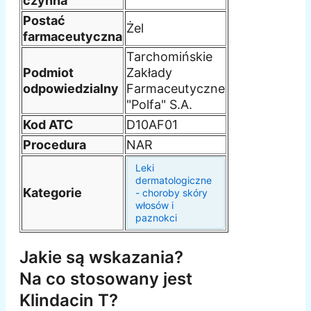
czynna
Postać
Żel
farmaceutyczna
Tarchomińskie
Podmiot
Zakłady
odpowiedzialny
Farmaceutyczne
"Polfa" S.A.
Kod ATC
D10AF01
Procedura
NAR
Leki
dermatologiczne
Kategorie
- choroby skóry
włosów i
paznokci
Jakie są wskazania?
Na co stosowany jest
Klindacin T?