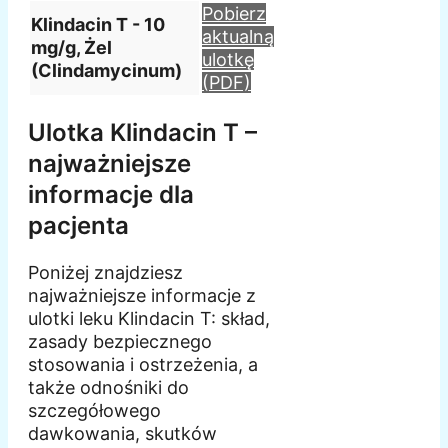
Pobierz
Klindacin T - 10
aktualną
mg/g, Żel
ulotkę
(Clindamycinum)
(PDF)
Ulotka Klindacin T –
najważniejsze
informacje dla
pacjenta
Poniżej znajdziesz
najważniejsze informacje z
ulotki leku Klindacin T: skład,
zasady bezpiecznego
stosowania i ostrzeżenia, a
także odnośniki do
szczegółowego
dawkowania, skutków