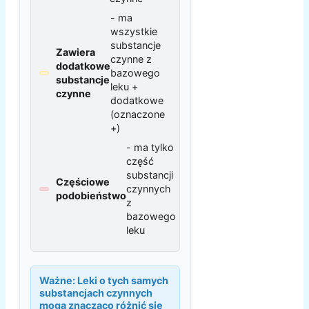
- ma
wszystkie
substancje
Zawiera
czynne z
dodatkowe
bazowego
substancje
leku +
czynne
dodatkowe
(oznaczone
+)
- ma tylko
część
substancji
Częściowe
czynnych
podobieństwo
z
bazowego
leku
Ważne:
Leki o tych samych
substancjach czynnych
mogą znacząco różnić się