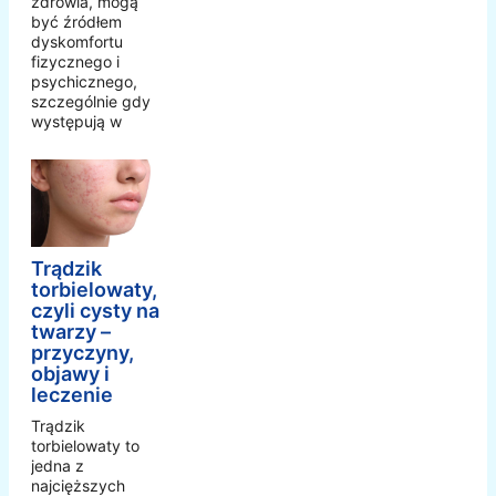
zdrowia, mogą
być źródłem
dyskomfortu
fizycznego i
psychicznego,
szczególnie gdy
występują w
Trądzik
torbielowaty,
czyli cysty na
twarzy –
przyczyny,
objawy i
leczenie
Trądzik
torbielowaty to
jedna z
najcięższych