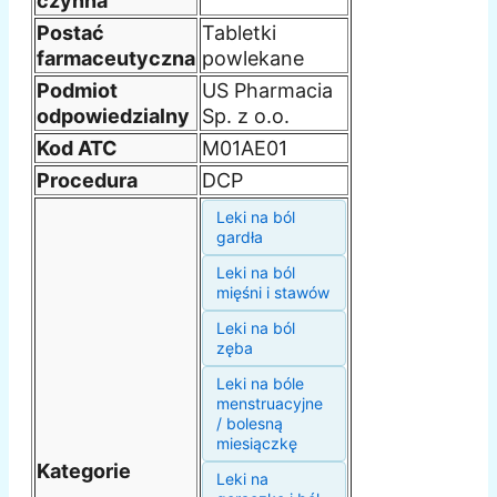
czynna
Postać
Tabletki
farmaceutyczna
powlekane
Podmiot
US Pharmacia
odpowiedzialny
Sp. z o.o.
Kod ATC
M01AE01
Procedura
DCP
Leki na ból
gardła
Leki na ból
mięśni i stawów
Leki na ból
zęba
Leki na bóle
menstruacyjne
/ bolesną
miesiączkę
Kategorie
Leki na