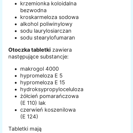
krzemionka koloidalna
bezwodna
kroskarmeloza sodowa
alkohol poliwinylowy
sodu laurylosiarczan
sodu stearylofumaran
Otoczka tabletki
zawiera
następujące substancje:
makrogol 4000
hypromeloza E 5
hypromeloza E 15
hydroksypropyloceluloza
żółcień pomarańczowa
(E 110) lak
czerwień koszenilowa
(E 124)
Tabletki mają