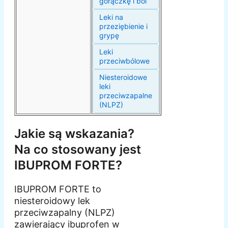
gorączkę i ból
Leki na
przeziębienie i
grypę
Leki
przeciwbólowe
Niesteroidowe
leki
przeciwzapalne
(NLPZ)
Jakie są wskazania?
Na co stosowany jest
IBUPROM FORTE?
IBUPROM FORTE to
niesteroidowy lek
przeciwzapalny (NLPZ)
zawierający ibuprofen w