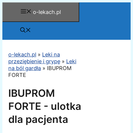
Przejdź
o-lekach.pl
do
treści
o-lekach.pl
»
Leki na
przeziębienie i grypę
»
Leki
na ból gardła
»
IBUPROM
FORTE
IBUPROM
FORTE - ulotka
dla pacjenta