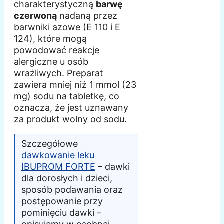
charakterystyczną
barwę
czerwoną
nadaną przez
barwniki azowe (E 110 i E
124), które mogą
powodować reakcje
alergiczne u osób
wrażliwych. Preparat
zawiera mniej niż 1 mmol (23
mg) sodu na tabletkę, co
oznacza, że jest uznawany
za produkt wolny od sodu.
Szczegółowe
dawkowanie leku
IBUPROM FORTE
– dawki
dla dorosłych i dzieci,
sposób podawania oraz
postępowanie przy
pominięciu dawki –