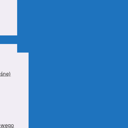
uśne)
zowego