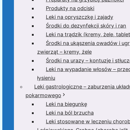
Produkty na odciski
Leki na opryszczkę i zajady
Środki do dezynfekcji skóry i ran
Leki na trądzik (kremy, żele, tablet
Środki na ukąszenia owadów i ugr
zwierząt – kremy, żele
Środki na urazy – kontuzje i stłucz
Leki na wypadanie włosów – prze
łysieniu
Leki gastrologiczne – zaburzenia układ
pokarmowego
Leki na biegunkę
Leki na ból brzucha
Leki stosowane w leczeniu choro