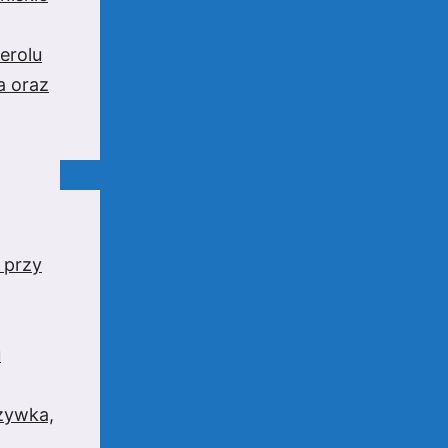
erolu
a oraz
 przy
u
rzywka,