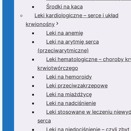
Środki na kaca
Leki kardiologiczne – serce i układ
krwionośny
Leki na anemię
Leki na arytmię serca
(przeciwarytmiczne)
Leki hematologiczne – choroby krw
krwiotwórczego
Leki na hemoroidy
Leki przeciwzakrzepowe
Leki na miażdżycę
Leki na nadciśnienie
Leki stosowane w leczeniu niewyd
serca
Leki na niedociśnienie – czyli zbyt 