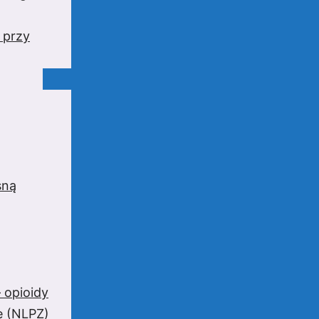
 przy
sną
 opioidy
e (NLPZ)