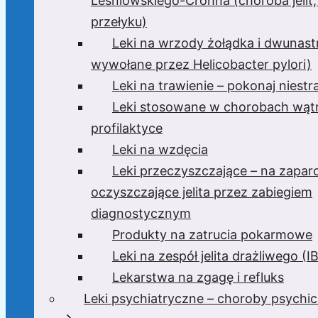
Leśniowskiego-Crohna (choroba jelit,
przełyku)
Leki na wrzody żołądka i dwunast
wywołane przez Helicobacter pylori)
Leki na trawienie – pokonaj niest
Leki stosowane w chorobach wątr
profilaktyce
Leki na wzdęcia
Leki przeczyszczające – na zaparc
oczyszczające jelita przez zabiegiem
diagnostycznym
Produkty na zatrucia pokarmowe
Leki na zespół jelita drażliwego (I
Lekarstwa na zgagę i refluks
Leki psychiatryczne – choroby psychi