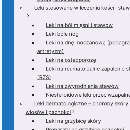
Leki stosowane w leczeniu kości i sta
Leki na ból mięśni i stawów
Leki bóle nóg
Leki na dnę moczanową (podagra
artretyzm)
Leki na osteoporozę
Leki na reumatoidalne zapalenie 
(RZS)
Leki na zwyrodnienia stawów
Niesteroidowe leki przeciwzapaln
Leki dermatologiczne – choroby skóry
włosów i paznokci
Leki na grzybicę skóry
Preparaty na grzybicę paznokci