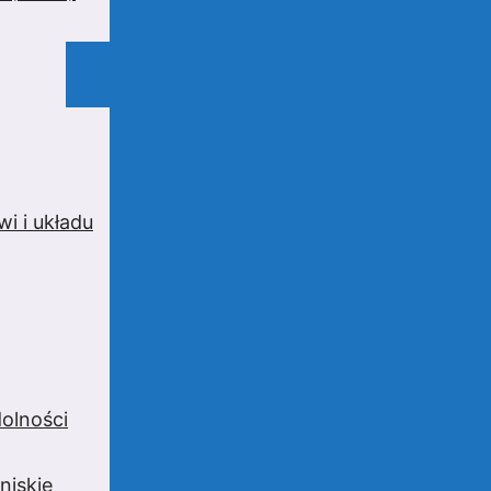
i i układu
olności
niskie