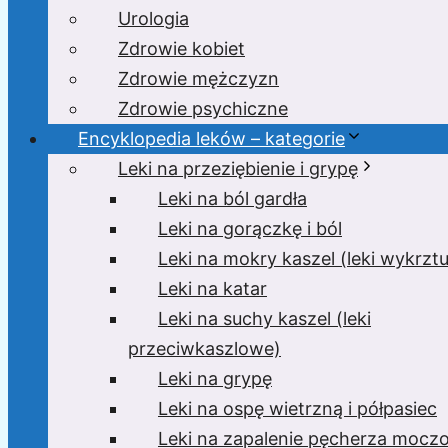
Urologia
Zdrowie kobiet
Zdrowie mężczyzn
Zdrowie psychiczne
Encyklopedia leków – kategorie
Leki na przeziębienie i grypę
Leki na ból gardła
Leki na gorączkę i ból
Leki na mokry kaszel (leki wykrzt
Leki na katar
Leki na suchy kaszel (leki
przeciwkaszlowe)
Leki na grypę
Leki na ospę wietrzną i półpasiec
Leki na zapalenie pęcherza moc