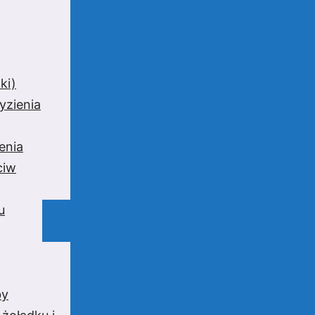
ki)
yzienia
enia
ciw
u
by