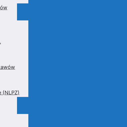
wów
,
stawów
e (NLPZ)