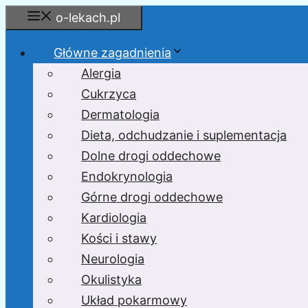
Przejdź
o-lekach.pl
do
treści
Główne zagadnienia
Alergia
Cukrzyca
Dermatologia
Dieta, odchudzanie i suplementacja
Dolne drogi oddechowe
Endokrynologia
Górne drogi oddechowe
Kardiologia
Kości i stawy
Neurologia
Okulistyka
Układ pokarmowy