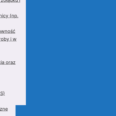
 żołądku i
nicy (np.
rawność
oby i w
ia oraz
BS)
czne