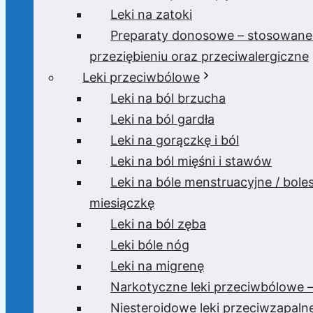
Leki na zatoki
Preparaty donosowe – stosowane
przeziębieniu oraz przeciwalergiczne
Leki przeciwbólowe
Leki na ból brzucha
Leki na ból gardła
Leki na gorączkę i ból
Leki na ból mięśni i stawów
Leki na bóle menstruacyjne / bole
miesiączkę
Leki na ból zęba
Leki bóle nóg
Leki na migrenę
Narkotyczne leki przeciwbólowe –
Niesteroidowe leki przeciwzapaln