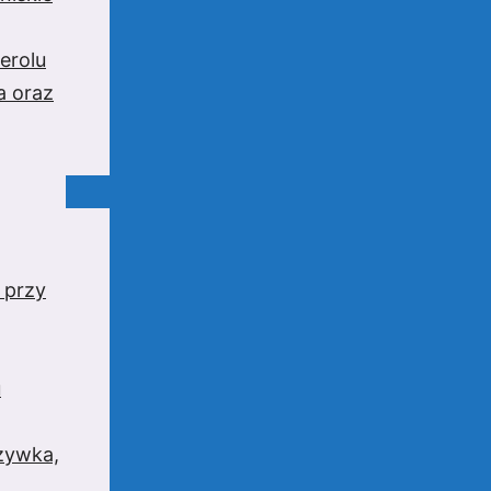
erolu
a oraz
 przy
u
rzywka,