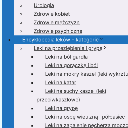
Urologia
Zdrowie kobiet
Zdrowie mężczyzn
Zdrowie psychiczne
Encyklopedia leków – kategorie
Leki na przeziębienie i grypę
Leki na ból gardła
Leki na gorączkę i ból
Leki na mokry kaszel (leki wykrzt
Leki na katar
Leki na suchy kaszel (leki
przeciwkaszlowe)
Leki na grypę
Leki na ospę wietrzną i półpasiec
Leki na zapalenie pęcherza moc