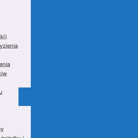
ki)
yzienia
enia
ciw
u
by