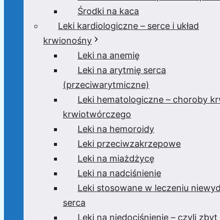
Środki na kaca
Leki kardiologiczne – serce i układ
krwionośny
Leki na anemię
Leki na arytmię serca
(przeciwarytmiczne)
Leki hematologiczne – choroby krw
krwiotwórczego
Leki na hemoroidy
Leki przeciwzakrzepowe
Leki na miażdżycę
Leki na nadciśnienie
Leki stosowane w leczeniu niewyd
serca
Leki na niedociśnienie – czyli zbyt 