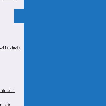
i i układu
olności
niskie