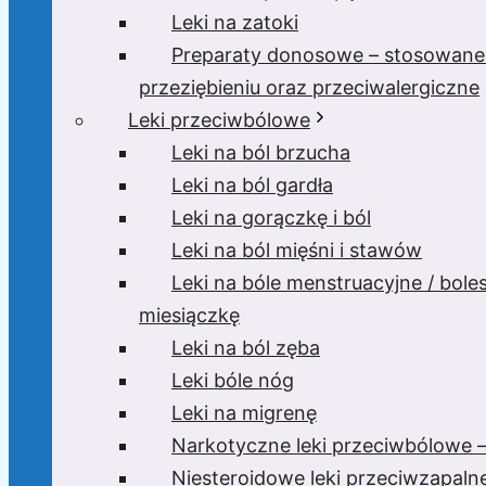
Leki na zatoki
Preparaty donosowe – stosowane
przeziębieniu oraz przeciwalergiczne
Leki przeciwbólowe
Leki na ból brzucha
Leki na ból gardła
Leki na gorączkę i ból
Leki na ból mięśni i stawów
Leki na bóle menstruacyjne / bole
miesiączkę
Leki na ból zęba
Leki bóle nóg
Leki na migrenę
Narkotyczne leki przeciwbólowe –
Niesteroidowe leki przeciwzapaln