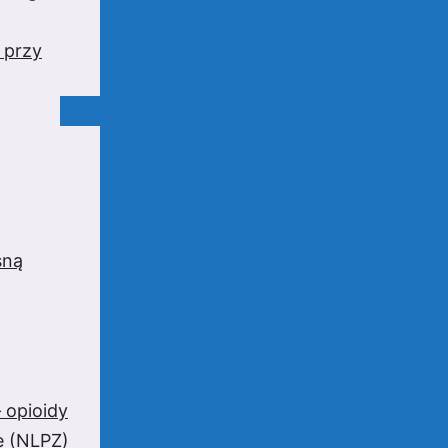
 przy
sną
 opioidy
e (NLPZ)