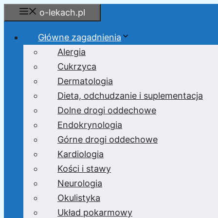
Przejdź
o-lekach.pl
do
treści
Główne zagadnienia
Alergia
Cukrzyca
Dermatologia
Dieta, odchudzanie i suplementacja
Dolne drogi oddechowe
Endokrynologia
Górne drogi oddechowe
Kardiologia
Kości i stawy
Neurologia
Okulistyka
Układ pokarmowy