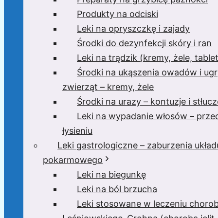
Produkty na odciski
Leki na opryszczkę i zajady
Środki do dezynfekcji skóry i ran
Leki na trądzik (kremy, żele, tablet
Środki na ukąszenia owadów i ugr
zwierząt – kremy, żele
Środki na urazy – kontuzje i stłucz
Leki na wypadanie włosów – prze
łysieniu
Leki gastrologiczne – zaburzenia układ
pokarmowego
Leki na biegunkę
Leki na ból brzucha
Leki stosowane w leczeniu choro