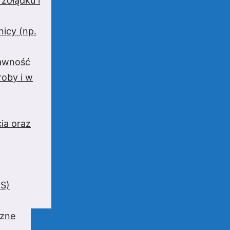
 żołądku i
nicy (np.
rawność
oby i w
ia oraz
BS)
czne