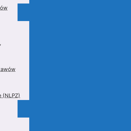
wów
,
stawów
e (NLPZ)