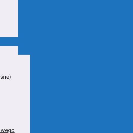
uśne)
zowego