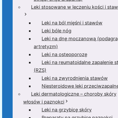
Leki stosowane w leczeniu kości i sta
Leki na ból mięśni i stawów
Leki bóle nóg
Leki na dnę moczanową (podagra
artretyzm)
Leki na osteoporozę
Leki na reumatoidalne zapalenie 
(RZS)
Leki na zwyrodnienia stawów
Niesteroidowe leki przeciwzapaln
Leki dermatologiczne – choroby skóry
włosów i paznokci
Leki na grzybicę skóry
Preparaty na grzybicę paznokci