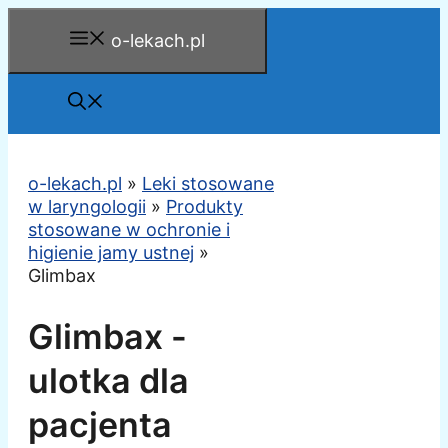
Przejdź
o-lekach.pl
do
treści
o-lekach.pl
»
Leki stosowane
w laryngologii
»
Produkty
stosowane w ochronie i
higienie jamy ustnej
»
Glimbax
Glimbax -
ulotka dla
pacjenta