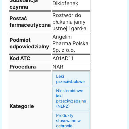
Substancja
Diklofenak
czynna
Roztwór do
Postać
płukania jamy
farmaceutyczna
ustnej i gardła
Angelini
Podmiot
Pharma Polska
odpowiedzialny
Sp. z o.o.
Kod ATC
A01AD11
Procedura
NAR
Leki
przeciwbólowe
Niesteroidowe
leki
przeciwzapalne
Kategorie
(NLPZ)
Produkty
stosowane w
ochronie i