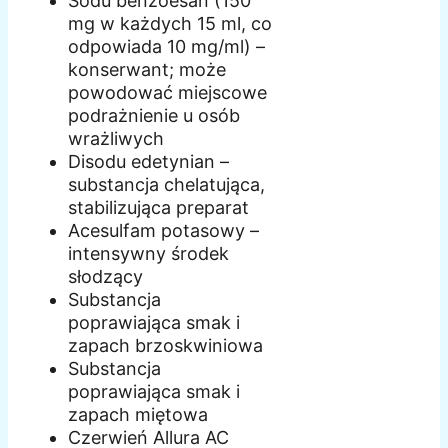
Sodu benzoesan (150
mg w każdych 15 ml, co
odpowiada 10 mg/ml) –
konserwant; może
powodować miejscowe
podrażnienie u osób
wrażliwych
Disodu edetynian –
substancja chelatująca,
stabilizująca preparat
Acesulfam potasowy –
intensywny środek
słodzący
Substancja
poprawiająca smak i
zapach brzoskwiniowa
Substancja
poprawiająca smak i
zapach miętowa
Czerwień Allura AC