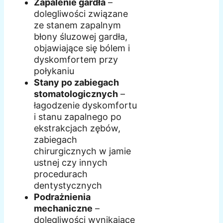
Zapalenie gardła
–
dolegliwości związane
ze stanem zapalnym
błony śluzowej gardła,
objawiające się bólem i
dyskomfortem przy
połykaniu
Stany po zabiegach
stomatologicznych
–
łagodzenie dyskomfortu
i stanu zapalnego po
ekstrakcjach zębów,
zabiegach
chirurgicznych w jamie
ustnej czy innych
procedurach
dentystycznych
Podrażnienia
mechaniczne
–
dolegliwości wynikające