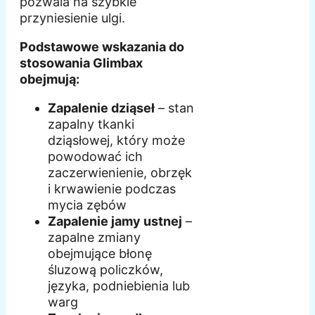
pozwala na szybkie
przyniesienie ulgi.
Podstawowe wskazania do
stosowania Glimbax
obejmują:
Zapalenie dziąseł
– stan
zapalny tkanki
dziąsłowej, który może
powodować ich
zaczerwienienie, obrzęk
i krwawienie podczas
mycia zębów
Zapalenie jamy ustnej
–
zapalne zmiany
obejmujące błonę
śluzową policzków,
języka, podniebienia lub
warg