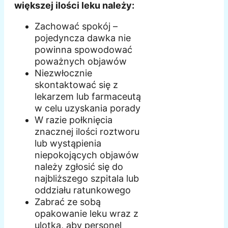
większej ilości leku należy:
Zachować spokój –
pojedyncza dawka nie
powinna spowodować
poważnych objawów
Niezwłocznie
skontaktować się z
lekarzem lub farmaceutą
w celu uzyskania porady
W razie połknięcia
znacznej ilości roztworu
lub wystąpienia
niepokojących objawów
należy zgłosić się do
najbliższego szpitala lub
oddziału ratunkowego
Zabrać ze sobą
opakowanie leku wraz z
ulotką, aby personel