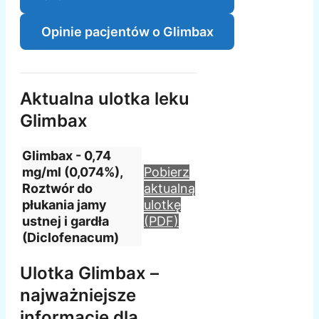
Opinie pacjentów o Glimbax
Aktualna ulotka leku
Glimbax
Glimbax - 0,74
mg/ml (0,074%),
Pobierz
Roztwór do
aktualną
płukania jamy
ulotkę
ustnej i gardła
(PDF)
(Diclofenacum)
Ulotka Glimbax –
najważniejsze
informacje dla