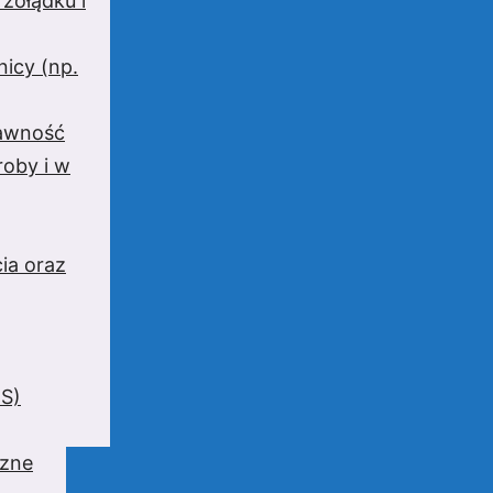
 żołądku i
nicy (np.
rawność
oby i w
ia oraz
BS)
czne