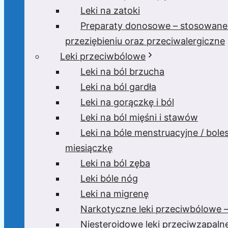
Leki na zatoki
Preparaty donosowe – stosowane
przeziębieniu oraz przeciwalergiczne
Leki przeciwbólowe
Leki na ból brzucha
Leki na ból gardła
Leki na gorączkę i ból
Leki na ból mięśni i stawów
Leki na bóle menstruacyjne / bole
miesiączkę
Leki na ból zęba
Leki bóle nóg
Leki na migrenę
Narkotyczne leki przeciwbólowe –
Niesteroidowe leki przeciwzapaln