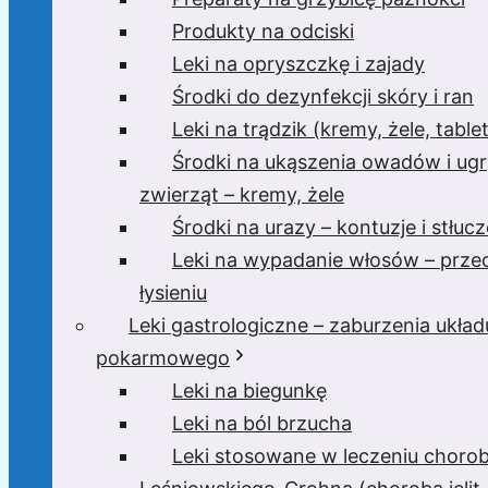
Produkty na odciski
Leki na opryszczkę i zajady
Środki do dezynfekcji skóry i ran
Leki na trądzik (kremy, żele, tablet
Środki na ukąszenia owadów i ugr
zwierząt – kremy, żele
Środki na urazy – kontuzje i stłucz
Leki na wypadanie włosów – prze
łysieniu
Leki gastrologiczne – zaburzenia układ
pokarmowego
Leki na biegunkę
Leki na ból brzucha
Leki stosowane w leczeniu choro