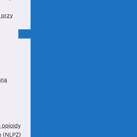
 przy
sną
 opioidy
e (NLPZ)