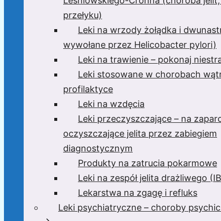
Leśniowskiego-Crohna (choroba jelit,
przełyku)
Leki na wrzody żołądka i dwunast
wywołane przez Helicobacter pylori)
Leki na trawienie – pokonaj niest
Leki stosowane w chorobach wątr
profilaktyce
Leki na wzdęcia
Leki przeczyszczające – na zaparc
oczyszczające jelita przez zabiegiem
diagnostycznym
Produkty na zatrucia pokarmowe
Leki na zespół jelita drażliwego (I
Lekarstwa na zgagę i refluks
Leki psychiatryczne – choroby psychi