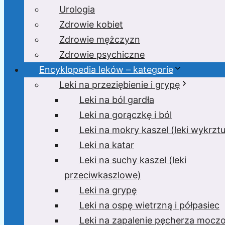
Urologia
Zdrowie kobiet
Zdrowie mężczyzn
Zdrowie psychiczne
Encyklopedia leków – kategorie
Leki na przeziębienie i grypę
Leki na ból gardła
Leki na gorączkę i ból
Leki na mokry kaszel (leki wykrzt
Leki na katar
Leki na suchy kaszel (leki
przeciwkaszlowe)
Leki na grypę
Leki na ospę wietrzną i półpasiec
Leki na zapalenie pęcherza moc