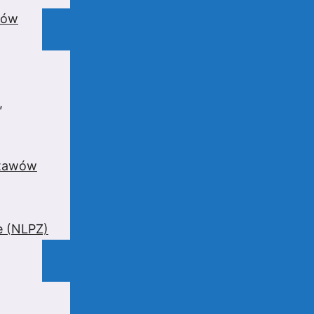
wów
,
stawów
e (NLPZ)