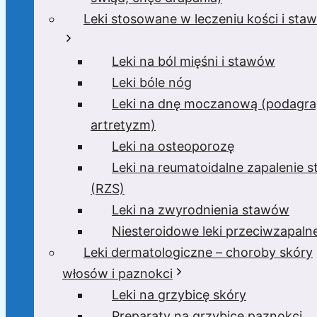
Leki stosowane w leczeniu kości i sta
Leki na ból mięśni i stawów
Leki bóle nóg
Leki na dnę moczanową (podagra
artretyzm)
Leki na osteoporozę
Leki na reumatoidalne zapalenie 
(RZS)
Leki na zwyrodnienia stawów
Niesteroidowe leki przeciwzapaln
Leki dermatologiczne – choroby skóry
włosów i paznokci
Leki na grzybicę skóry
Preparaty na grzybicę paznokci