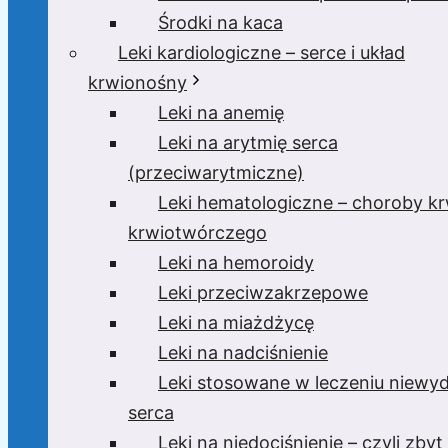
Środki na kaca
Leki kardiologiczne – serce i układ
krwionośny
Leki na anemię
Leki na arytmię serca
(przeciwarytmiczne)
Leki hematologiczne – choroby krw
krwiotwórczego
Leki na hemoroidy
Leki przeciwzakrzepowe
Leki na miażdżycę
Leki na nadciśnienie
Leki stosowane w leczeniu niewyd
serca
Leki na niedociśnienie – czyli zbyt 