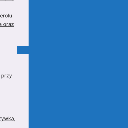
erolu
a oraz
 przy
u
rzywka,