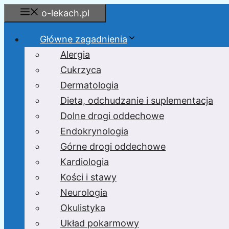
Przejdź
o-lekach.pl
do
treści
Główne zagadnienia
Alergia
Cukrzyca
Dermatologia
Dieta, odchudzanie i suplementacja
Dolne drogi oddechowe
Endokrynologia
Górne drogi oddechowe
Kardiologia
Kości i stawy
Neurologia
Okulistyka
Układ pokarmowy