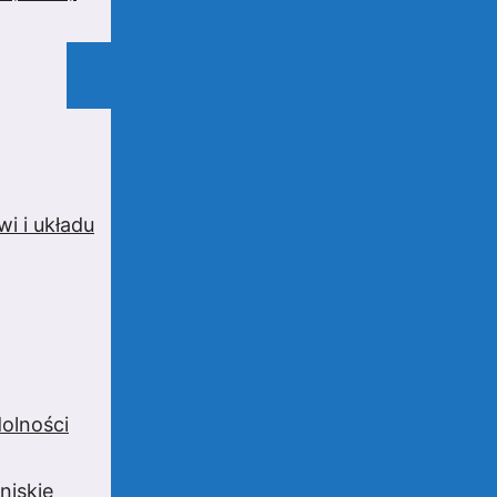
i i układu
olności
niskie