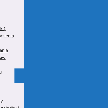
ki)
yzienia
enia
ciw
u
by