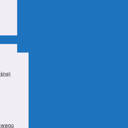
uśne)
zowego