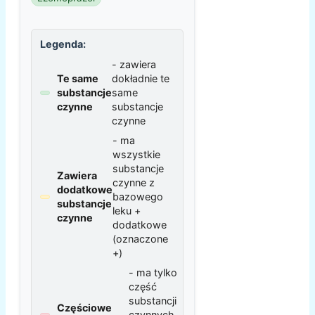
Legenda:
- zawiera
Te same
dokładnie te
substancje
same
czynne
substancje
czynne
- ma
wszystkie
substancje
Zawiera
czynne z
dodatkowe
bazowego
substancje
leku +
czynne
dodatkowe
(oznaczone
+)
- ma tylko
część
substancji
Częściowe
czynnych