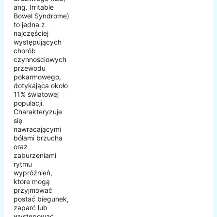
ang. Irritable
Bowel Syndrome)
to jedna z
najczęściej
występujących
chorób
czynnościowych
przewodu
pokarmowego,
dotykająca około
11% światowej
populacji.
Charakteryzuje
się
nawracającymi
bólami brzucha
oraz
zaburzeniami
rytmu
wypróżnień,
które mogą
przyjmować
postać biegunek,
zaparć lub
występować