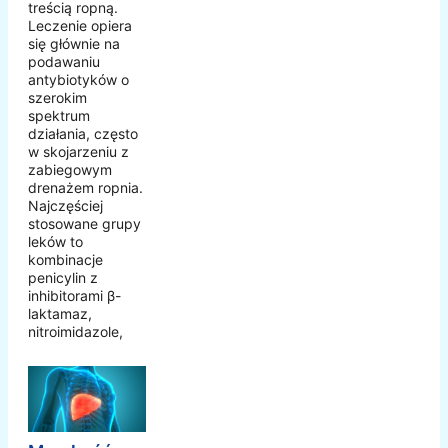
treścią ropną.
Leczenie opiera
się głównie na
podawaniu
antybiotyków o
szerokim
spektrum
działania, często
w skojarzeniu z
zabiegowym
drenażem ropnia.
Najczęściej
stosowane grupy
leków to
kombinacje
penicylin z
inhibitorami β-
laktamaz,
nitroimidazole,