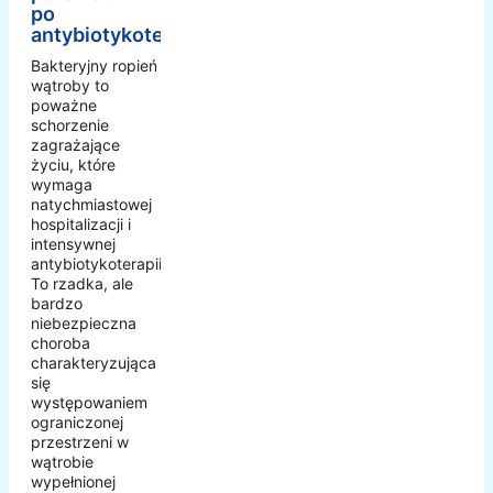
po
antybiotykoterapii
Bakteryjny ropień
wątroby to
poważne
schorzenie
zagrażające
życiu, które
wymaga
natychmiastowej
hospitalizacji i
intensywnej
antybiotykoterapii.
To rzadka, ale
bardzo
niebezpieczna
choroba
charakteryzująca
się
występowaniem
ograniczonej
przestrzeni w
wątrobie
wypełnionej