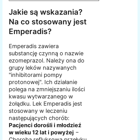
Jakie są wskazania?
Na co stosowany jest
Emperadis?
Emperadis zawiera
substancję czynną o nazwie
ezomeprazol. Należy ona do
grupy leków nazywanych
"inhibitorami pompy
protonowej". Ich działanie
polega na zmniejszaniu ilości
kwasu wytwarzanego w
żołądku. Lek Emperadis jest
stosowany w leczeniu
następujących chorób:
Pacjenci dorośli i młodzieź
w wieku 12 lat i powyżej
−
Choroba refluksowa przełyku