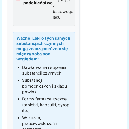
podobieństwo
z
bazowego
leku
Ważne:
Leki o tych samych
substancjach czynnych
mogą znacząco różnić się
między sobą pod
względem:
Dawkowania i stężenia
substancji czynnych
Substancji
pomocniczych i składu
powłoki
Formy farmaceutycznej
(tabletki, kapsułki, syrop
itp.)
Wskazań,
przeciwwskazań i