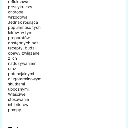
refluksowa
przełyku czy
choroba
wrzodowa.
Jednak rosnąca
popularność tych
leków, w tym
preparatów
dostępnych bez
recepty, budzi
obawy związane
z ich
nadużywaniem
oraz
potencjalnymi
długoterminowymi
skutkami
ubocznymi.
Właściwe
stosowanie
inhibitorów
pompy