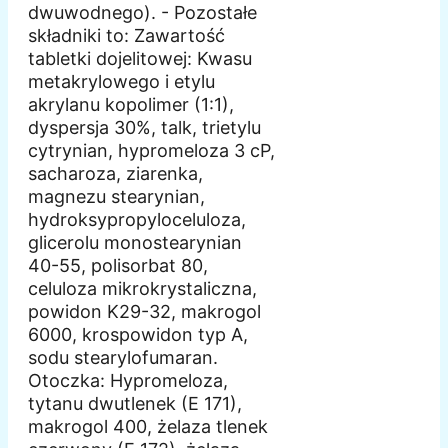
dwuwodnego). - Pozostałe
składniki to: Zawartość
tabletki dojelitowej: Kwasu
metakrylowego i etylu
akrylanu kopolimer (1:1),
dyspersja 30%, talk, trietylu
cytrynian, hypromeloza 3 cP,
sacharoza, ziarenka,
magnezu stearynian,
hydroksypropyloceluloza,
glicerolu monostearynian
40-55, polisorbat 80,
celuloza mikrokrystaliczna,
powidon K29-32, makrogol
6000, krospowidon typ A,
sodu stearylofumaran.
Otoczka: Hypromeloza,
tytanu dwutlenek (E 171),
makrogol 400, żelaza tlenek