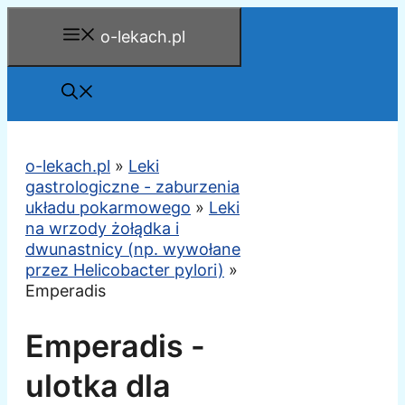
Przejdź
o-lekach.pl
do
treści
o-lekach.pl
»
Leki
gastrologiczne - zaburzenia
układu pokarmowego
»
Leki
na wrzody żołądka i
dwunastnicy (np. wywołane
przez Helicobacter pylori)
»
Emperadis
Emperadis -
ulotka dla