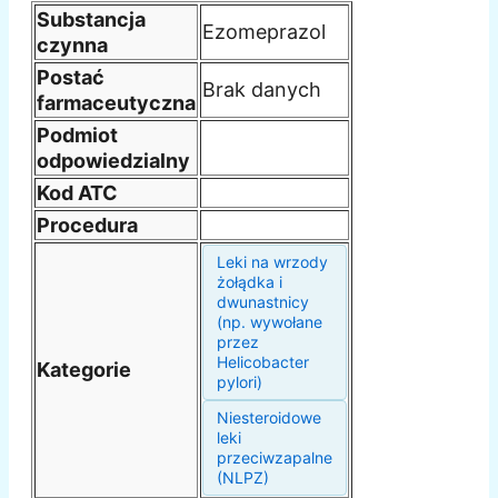
Substancja
Ezomeprazol
czynna
Postać
Brak danych
farmaceutyczna
Podmiot
odpowiedzialny
Kod ATC
Procedura
Leki na wrzody
żołądka i
dwunastnicy
(np. wywołane
przez
Helicobacter
Kategorie
pylori)
Niesteroidowe
leki
przeciwzapalne
(NLPZ)