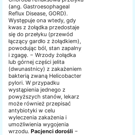
(ang. Gastroesophageal
Reflux Disease, GORD).
Występuje ona wtedy, gdy
kwas z żołądka przedostaje
się do przełyku (przewód
łączący gardło z żołądkiem),
powodując ból, stan zapalny
i zgagę. − Wrzody żołądka
lub górnej części jelita
(dwunastnicy) z zakażeniem
bakterią zwaną Helicobacter
pylori. W przypadku
wystąpienia jednego z
powyższych stanów, lekarz
może również przepisać
antybiotyki w celu
wyleczenia zakażenia i
umożliwienia wygojenia
wrzodu.
Pacjenci dorośli
−