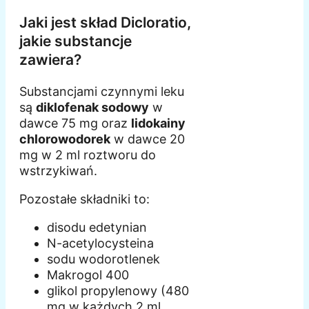
Jaki jest skład Dicloratio,
jakie substancje
zawiera?
Substancjami czynnymi leku
są
diklofenak sodowy
w
dawce 75 mg oraz
lidokainy
chlorowodorek
w dawce 20
mg w 2 ml roztworu do
wstrzykiwań.
Pozostałe składniki to:
disodu edetynian
N-acetylocysteina
sodu wodorotlenek
Makrogol 400
glikol propylenowy (480
mg w każdych 2 ml