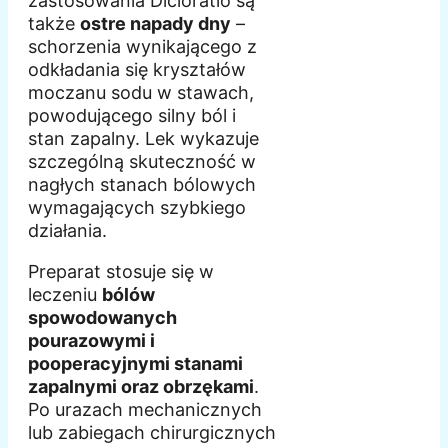
zastosowania Dicloratio są
także
ostre napady dny
–
schorzenia wynikającego z
odkładania się kryształów
moczanu sodu w stawach,
powodującego silny ból i
stan zapalny. Lek wykazuje
szczególną skuteczność w
nagłych stanach bólowych
wymagających szybkiego
działania.
Preparat stosuje się w
leczeniu
bólów
spowodowanych
pourazowymi i
pooperacyjnymi stanami
zapalnymi oraz obrzękami
.
Po urazach mechanicznych
lub zabiegach chirurgicznych