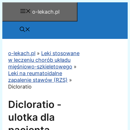
Przejdź
o-lekach.pl
do
treści
o-lekach.pl
»
Leki stosowane
w leczeniu chorób układu
mięśniowo-szkieletowego
»
Leki na reumatoidalne
zapalenie stawów (RZS)
»
Dicloratio
Dicloratio -
ulotka dla
pacjenta