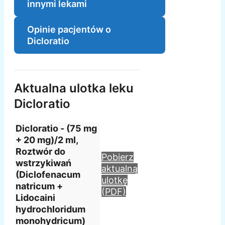
innymi lekami
Opinie pacjentów o
Dicloratio
Aktualna ulotka leku
Dicloratio
Dicloratio - (75 mg
+ 20 mg)/2 ml,
Roztwór do
Pobierz
wstrzykiwań
aktualną
(Diclofenacum
ulotkę
natricum +
(PDF)
Lidocaini
hydrochloridum
monohydricum)