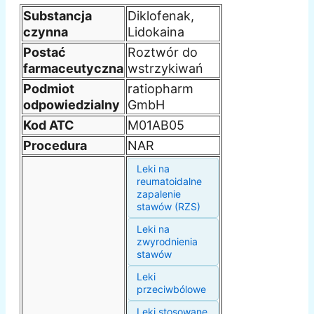
Substancja
Diklofenak,
czynna
Lidokaina
Postać
Roztwór do
farmaceutyczna
wstrzykiwań
Podmiot
ratiopharm
odpowiedzialny
GmbH
Kod ATC
M01AB05
Procedura
NAR
Leki na
reumatoidalne
zapalenie
stawów (RZS)
Leki na
zwyrodnienia
stawów
Leki
przeciwbólowe
Leki stosowane