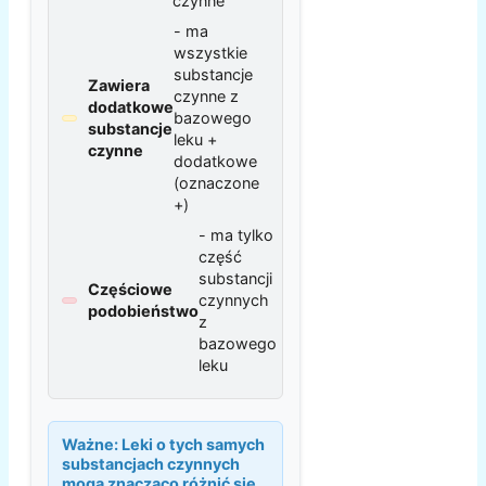
czynne
- ma
wszystkie
substancje
Zawiera
czynne z
dodatkowe
bazowego
substancje
leku +
czynne
dodatkowe
(oznaczone
+)
- ma tylko
część
substancji
Częściowe
czynnych
podobieństwo
z
bazowego
leku
Ważne:
Leki o tych samych
substancjach czynnych
mogą znacząco różnić się