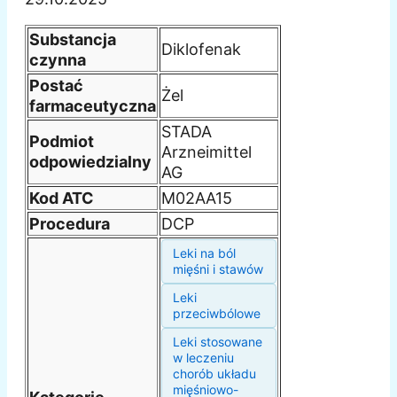
Substancja
Diklofenak
czynna
Postać
Żel
farmaceutyczna
STADA
Podmiot
Arzneimittel
odpowiedzialny
AG
Kod ATC
M02AA15
Procedura
DCP
Leki na ból
mięśni i stawów
Leki
przeciwbólowe
Leki stosowane
w leczeniu
chorób układu
mięśniowo-