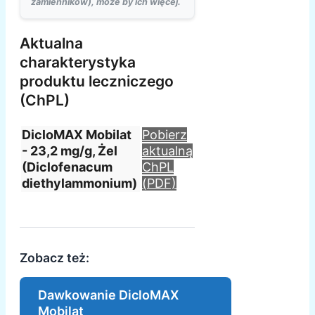
zamienników), może by ich więcej.
Aktualna
charakterystyka
produktu leczniczego
(ChPL)
DicloMAX Mobilat
Pobierz
- 23,2 mg/g, Żel
aktualną
(Diclofenacum
ChPL
diethylammonium)
(PDF)
Zobacz też:
Dawkowanie DicloMAX
Mobilat