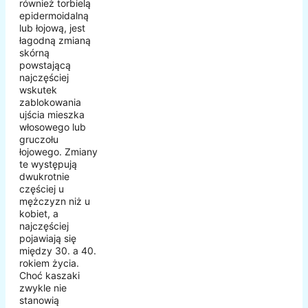
również torbielą
epidermoidalną
lub łojową, jest
łagodną zmianą
skórną
powstającą
najczęściej
wskutek
zablokowania
ujścia mieszka
włosowego lub
gruczołu
łojowego. Zmiany
te występują
dwukrotnie
częściej u
mężczyzn niż u
kobiet, a
najczęściej
pojawiają się
między 30. a 40.
rokiem życia.
Choć kaszaki
zwykle nie
stanowią