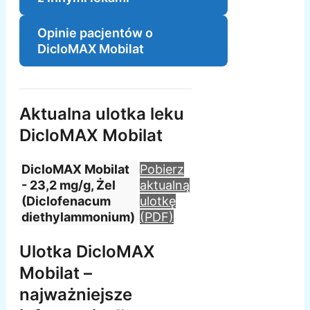
Opinie pacjentów o
DicloMAX Mobilat
Aktualna ulotka leku
DicloMAX Mobilat
DicloMAX Mobilat
Pobierz
- 23,2 mg/g, Żel
aktualną
(Diclofenacum
ulotkę
diethylammonium)
(PDF)
Ulotka DicloMAX
Mobilat –
najważniejsze