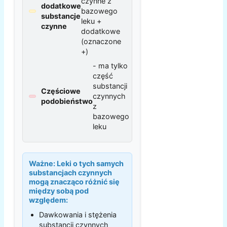
czynne z
dodatkowe
bazowego
substancje
leku +
czynne
dodatkowe
(oznaczone
+)
- ma tylko
część
substancji
Częściowe
czynnych
podobieństwo
z
bazowego
leku
Ważne:
Leki o tych samych
substancjach czynnych
mogą znacząco różnić się
między sobą pod
względem:
Dawkowania i stężenia
substancji czynnych