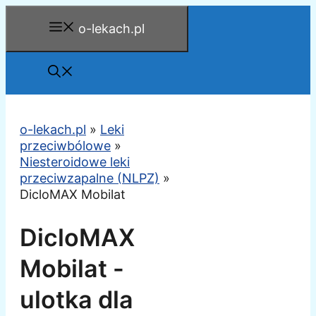
Przejdź
o-lekach.pl
do
treści
o-lekach.pl
»
Leki
przeciwbólowe
»
Niesteroidowe leki
przeciwzapalne (NLPZ)
»
DicloMAX Mobilat
DicloMAX
Mobilat -
ulotka dla