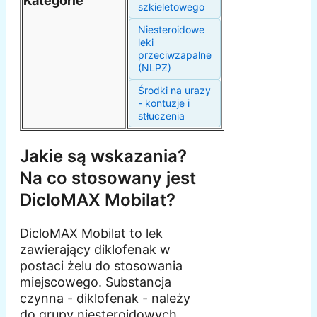
Kategorie
szkieletowego
Niesteroidowe
leki
przeciwzapalne
(NLPZ)
Środki na urazy
- kontuzje i
stłuczenia
Jakie są wskazania?
Na co stosowany jest
DicloMAX Mobilat?
DicloMAX Mobilat to lek
zawierający diklofenak w
postaci żelu do stosowania
miejscowego. Substancja
czynna - diklofenak - należy
do grupy niesteroidowych