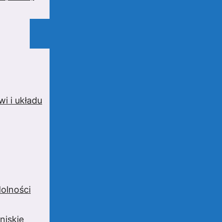
i i układu
olności
niskie