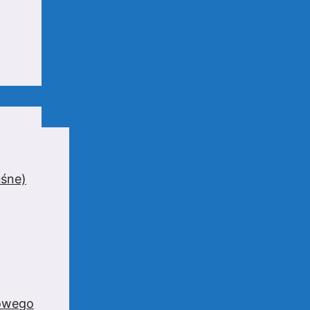
uśne)
zowego