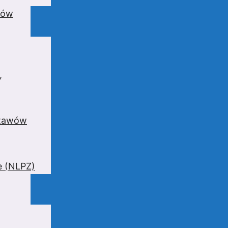
wów
,
stawów
e (NLPZ)