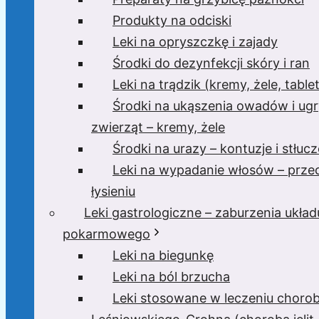
Produkty na odciski
Leki na opryszczkę i zajady
Środki do dezynfekcji skóry i ran
Leki na trądzik (kremy, żele, tablet
Środki na ukąszenia owadów i ugr
zwierząt – kremy, żele
Środki na urazy – kontuzje i stłucz
Leki na wypadanie włosów – prze
łysieniu
Leki gastrologiczne – zaburzenia układ
pokarmowego
Leki na biegunkę
Leki na ból brzucha
Leki stosowane w leczeniu choro