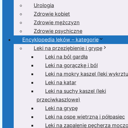
Urologia
Zdrowie kobiet
Zdrowie mężczyzn
Zdrowie psychiczne
Encyklopedia leków – kategorie
Leki na przeziębienie i grypę
Leki na ból gardła
Leki na gorączkę i ból
Leki na mokry kaszel (leki wykrzt
Leki na katar
Leki na suchy kaszel (leki
przeciwkaszlowe)
Leki na grypę
Leki na ospę wietrzną i półpasiec
Leki na zapalenie pęcherza moc