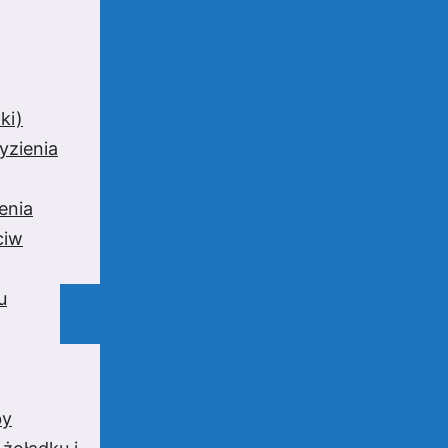
ki)
yzienia
enia
ciw
u
by