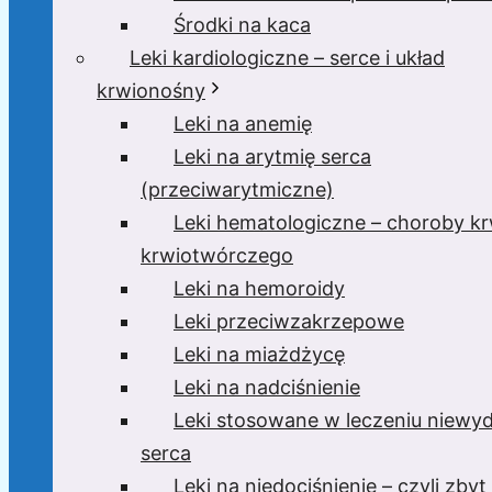
Środki na kaca
Leki kardiologiczne – serce i układ
krwionośny
Leki na anemię
Leki na arytmię serca
(przeciwarytmiczne)
Leki hematologiczne – choroby krw
krwiotwórczego
Leki na hemoroidy
Leki przeciwzakrzepowe
Leki na miażdżycę
Leki na nadciśnienie
Leki stosowane w leczeniu niewyd
serca
Leki na niedociśnienie – czyli zbyt 