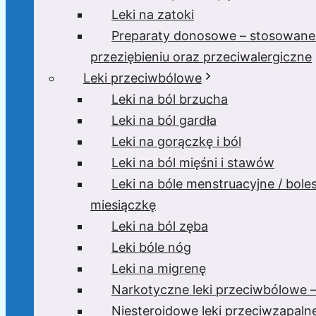
Leki na zatoki
Preparaty donosowe – stosowane
przeziębieniu oraz przeciwalergiczne
Leki przeciwbólowe
Leki na ból brzucha
Leki na ból gardła
Leki na gorączkę i ból
Leki na ból mięśni i stawów
Leki na bóle menstruacyjne / bole
miesiączkę
Leki na ból zęba
Leki bóle nóg
Leki na migrenę
Narkotyczne leki przeciwbólowe –
Niesteroidowe leki przeciwzapaln