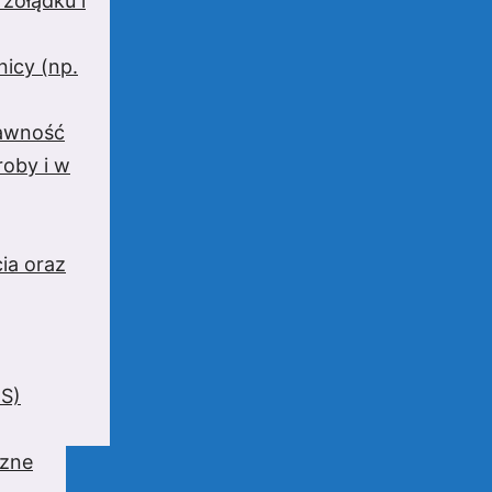
 żołądku i
nicy (np.
rawność
oby i w
ia oraz
BS)
czne