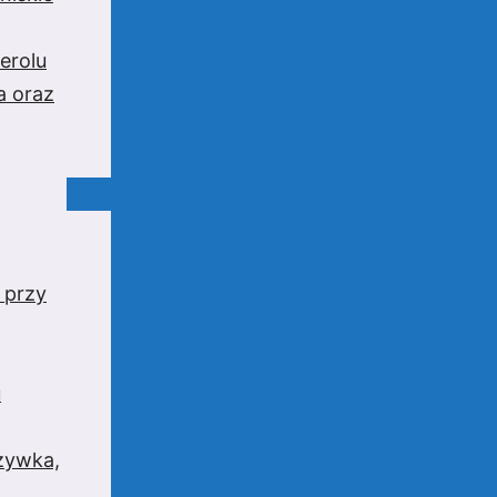
erolu
a oraz
 przy
u
rzywka,