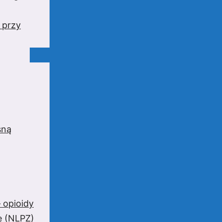
 przy
sną
 opioidy
e (NLPZ)