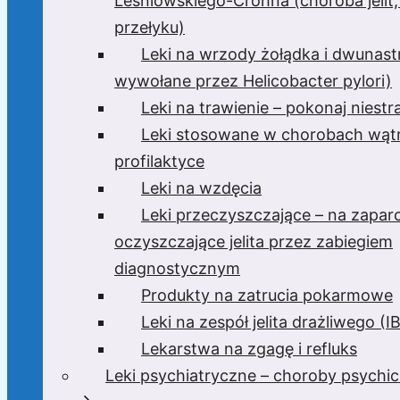
Leśniowskiego-Crohna (choroba jelit,
przełyku)
Leki na wrzody żołądka i dwunast
wywołane przez Helicobacter pylori)
Leki na trawienie – pokonaj niest
Leki stosowane w chorobach wątr
profilaktyce
Leki na wzdęcia
Leki przeczyszczające – na zaparc
oczyszczające jelita przez zabiegiem
diagnostycznym
Produkty na zatrucia pokarmowe
Leki na zespół jelita drażliwego (I
Lekarstwa na zgagę i refluks
Leki psychiatryczne – choroby psychi