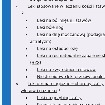
Leki stosowane w leczeniu kości i sta
Leki na ból mięśni i stawów
Leki bóle nóg
Leki na dnę moczanową (podagra
artretyzm)
Leki na osteoporozę
Leki na reumatoidalne zapalenie 
(RZS)
Leki na zwyrodnienia stawów
Niesteroidowe leki przeciwzapaln
Leki dermatologiczne – choroby skóry
włosów i paznokci
Leki na grzybicę skóry
Preparaty na grzybicę paznokci