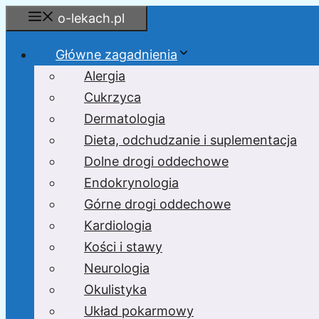
Przejdź
o-lekach.pl
do
treści
Główne zagadnienia
Alergia
Cukrzyca
Dermatologia
Dieta, odchudzanie i suplementacja
Dolne drogi oddechowe
Endokrynologia
Górne drogi oddechowe
Kardiologia
Kości i stawy
Neurologia
Okulistyka
Układ pokarmowy