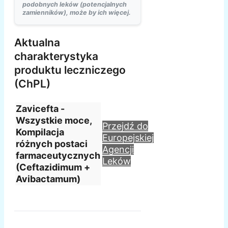
podobnych leków (potencjalnych
zamienników), może by ich więcej.
Aktualna
charakterystyka
produktu leczniczego
(ChPL)
Zavicefta -
Wszystkie moce,
Przejdź do
Kompilacja
Europejskiej
różnych postaci
Agencji
farmaceutycznych
Leków
(Ceftazidimum +
Avibactamum)