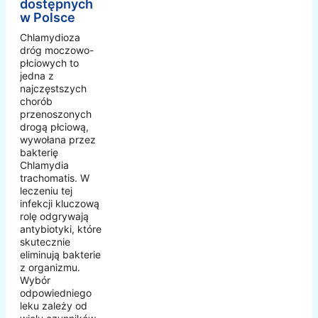
dostępnych
w Polsce
Chlamydioza
dróg moczowo-
płciowych to
jedna z
najczęstszych
chorób
przenoszonych
drogą płciową,
wywołana przez
bakterię
Chlamydia
trachomatis. W
leczeniu tej
infekcji kluczową
rolę odgrywają
antybiotyki, które
skutecznie
eliminują bakterie
z organizmu.
Wybór
odpowiedniego
leku zależy od