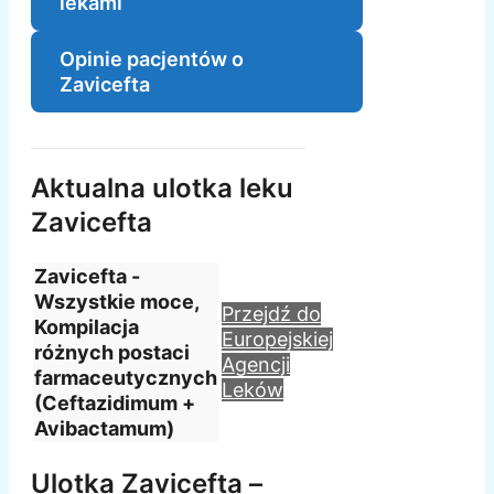
lekami
Opinie pacjentów o
Zavicefta
Aktualna ulotka leku
Zavicefta
Zavicefta -
Wszystkie moce,
Przejdź do
Kompilacja
Europejskiej
różnych postaci
Agencji
farmaceutycznych
Leków
(Ceftazidimum +
Avibactamum)
Ulotka Zavicefta –