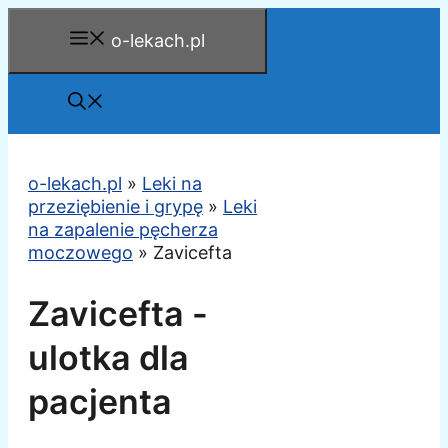
Przejdź
o-lekach.pl
do
treści
o-lekach.pl
»
Leki na
przeziębienie i grypę
»
Leki
na zapalenie pęcherza
moczowego
»
Zavicefta
Zavicefta -
ulotka dla
pacjenta