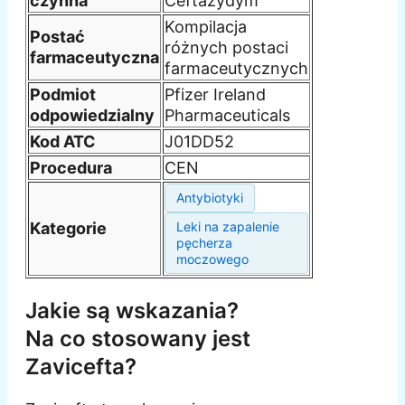
czynna
Ceftazydym
Kompilacja
Postać
różnych postaci
farmaceutyczna
farmaceutycznych
Podmiot
Pfizer Ireland
odpowiedzialny
Pharmaceuticals
Kod ATC
J01DD52
Procedura
CEN
Antybiotyki
Kategorie
Leki na zapalenie
pęcherza
moczowego
Jakie są wskazania?
Na co stosowany jest
Zavicefta?