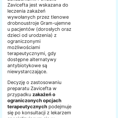
Zavicefta jest wskazana do
leczenia zakażeń
wywołanych przez tlenowe
drobnoustroje Gram-ujemne
u pacjentów (dorosłych oraz
dzieci od urodzenia) z
ograniczonymi
możliwościami
terapeutycznymi, gdy
dostępne alternatywy
antybiotykowe są
niewystarczające.
Decyzję o zastosowaniu
preparatu Zavicefta w
przypadku
zakażeń o
ograniczonych opcjach
terapeutycznych
podejmuje
się po konsultacji z lekarzem