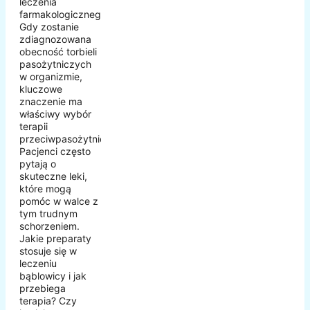
leczenia
farmakologicznego.
Gdy zostanie
zdiagnozowana
obecność torbieli
pasożytniczych
w organizmie,
kluczowe
znaczenie ma
właściwy wybór
terapii
przeciwpasożytniczej.
Pacjenci często
pytają o
skuteczne leki,
które mogą
pomóc w walce z
tym trudnym
schorzeniem.
Jakie preparaty
stosuje się w
leczeniu
bąblowicy i jak
przebiega
terapia? Czy