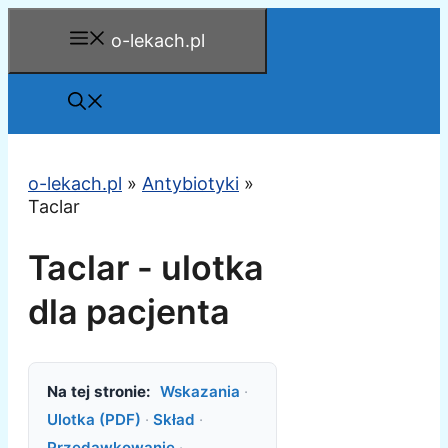
Przejdź
o-lekach.pl
do
treści
o-lekach.pl
»
Antybiotyki
»
Taclar
Taclar - ulotka
dla pacjenta
Na tej stronie:
Wskazania
·
Ulotka (PDF)
·
Skład
·
Przedawkowanie
·