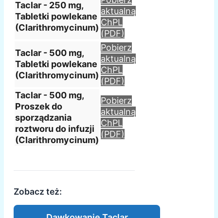
Taclar - 250 mg,
aktualną
Tabletki powlekane
ChPL
(Clarithromycinum)
(PDF)
Pobierz
Taclar - 500 mg,
aktualną
Tabletki powlekane
ChPL
(Clarithromycinum)
(PDF)
Taclar - 500 mg,
Pobierz
Proszek do
aktualną
sporządzania
ChPL
roztworu do infuzji
(PDF)
(Clarithromycinum)
Zobacz też:
Dawkowanie Taclar