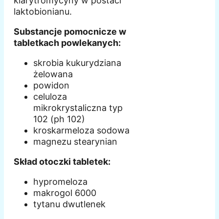
klarytromycyny w postaci
laktobionianu.
Substancje pomocnicze w
tabletkach powlekanych:
skrobia kukurydziana
żelowana
powidon
celuloza
mikrokrystaliczna typ
102 (ph 102)
kroskarmeloza sodowa
magnezu stearynian
Skład otoczki tabletek:
hypromeloza
makrogol 6000
tytanu dwutlenek