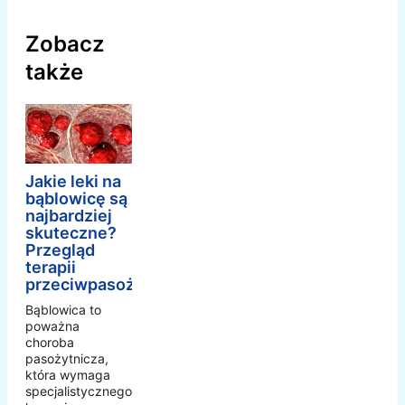
Zobacz
także
Jakie leki na
bąblowicę są
najbardziej
skuteczne?
Przegląd
terapii
przeciwpasożytniczej
Bąblowica to
poważna
choroba
pasożytnicza,
która wymaga
specjalistycznego