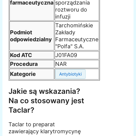
farmaceutyczna
sporządzania
roztworu do
infuzji
Tarchomińskie
Podmiot
Zakłady
odpowiedzialny
Farmaceutyczne
"Polfa" S.A.
Kod ATC
J01FA09
Procedura
NAR
Kategorie
Antybiotyki
Jakie są wskazania?
Na co stosowany jest
Taclar?
Taclar to preparat
zawierający klarytromycynę