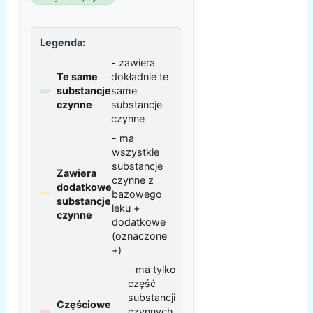
Legenda:
- zawiera
Te same
dokładnie te
substancje
same
czynne
substancje
czynne
- ma
wszystkie
substancje
Zawiera
czynne z
dodatkowe
bazowego
substancje
leku +
czynne
dodatkowe
(oznaczone
+)
- ma tylko
część
substancji
Częściowe
czynnych