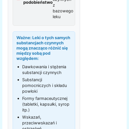
podobieństwo
z
bazowego
leku
Ważne:
Leki o tych samych
substancjach czynnych
mogą znacząco różnić się
między sobą pod
względem:
Dawkowania i stężenia
substancji czynnych
Substancji
pomocniczych i składu
powłoki
Formy farmaceutycznej
(tabletki, kapsułki, syrop
itp.)
Wskazań,
przeciwwskazań i
ostrzeżeń