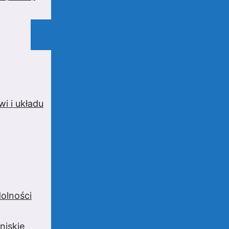
i i układu
olności
niskie