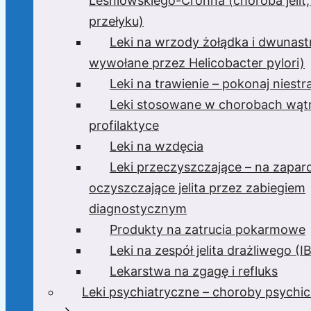
Leśniowskiego-Crohna (choroba jelit,
przełyku)
Leki na wrzody żołądka i dwunast
wywołane przez Helicobacter pylori)
Leki na trawienie – pokonaj niest
Leki stosowane w chorobach wątr
profilaktyce
Leki na wzdęcia
Leki przeczyszczające – na zaparc
oczyszczające jelita przez zabiegiem
diagnostycznym
Produkty na zatrucia pokarmowe
Leki na zespół jelita drażliwego (I
Lekarstwa na zgagę i refluks
Leki psychiatryczne – choroby psychi