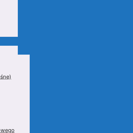
uśne)
zowego