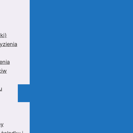
ki)
yzienia
enia
ciw
u
by