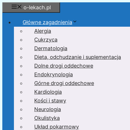
Przejdź
o-lekach.pl
do
treści
Główne zagadnienia
Alergia
Cukrzyca
Dermatologia
Dieta, odchudzanie i suplementacja
Dolne drogi oddechowe
Endokrynologia
Górne drogi oddechowe
Kardiologia
Kości i stawy
Neurologia
Okulistyka
Układ pokarmowy