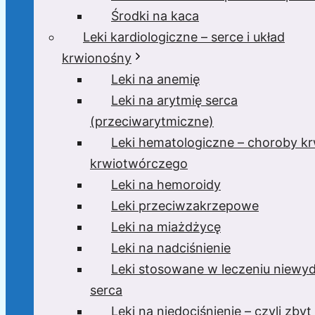
Środki na kaca
Leki kardiologiczne – serce i układ
krwionośny
Leki na anemię
Leki na arytmię serca
(przeciwarytmiczne)
Leki hematologiczne – choroby krw
krwiotwórczego
Leki na hemoroidy
Leki przeciwzakrzepowe
Leki na miażdżycę
Leki na nadciśnienie
Leki stosowane w leczeniu niewyd
serca
Leki na niedociśnienie – czyli zbyt 