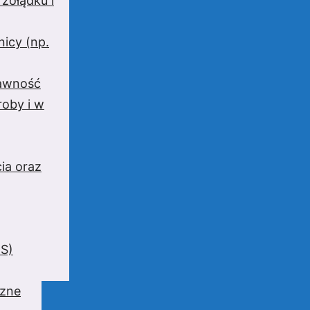
 żołądku i
nicy (np.
rawność
oby i w
ia oraz
BS)
czne