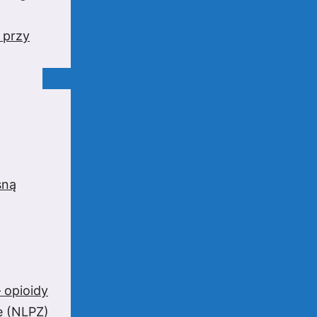
 przy
sną
 opioidy
e (NLPZ)