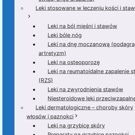
Leki stosowane w leczeniu kości i sta
Leki na ból mięśni i stawów
Leki bóle nóg
Leki na dnę moczanową (podagra
artretyzm)
Leki na osteoporozę
Leki na reumatoidalne zapalenie 
(RZS)
Leki na zwyrodnienia stawów
Niesteroidowe leki przeciwzapaln
Leki dermatologiczne – choroby skóry
włosów i paznokci
Leki na grzybicę skóry
Preparaty na grzybicę paznokci