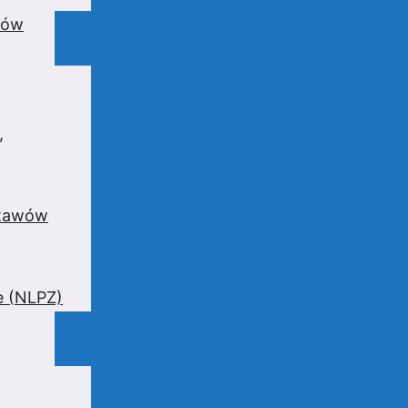
wów
,
stawów
e (NLPZ)