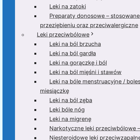
Leki na zatoki
Preparaty donosowe – stosowane
przeziębieniu oraz przeciwalergiczne
Leki przeciwbólowe
Leki na ból brzucha
Leki na ból gardła
Leki na gorączkę i ból
Leki na ból mięśni i stawów
Leki na bóle menstruacyjne / bole
miesiączkę
Leki na ból zęba
Leki bóle nóg
Leki na migrenę
Narkotyczne leki przeciwbólowe –
Niesteroidowe leki przeciwzapaln