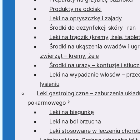
Produkty na odciski
Leki na opryszczkę i zajady
Środki do dezynfekcji skóry i ran
Leki na trądzik (kremy, żele, tablet
Środki na ukąszenia owadów i ugr
zwierząt – kremy, żele
Środki na urazy – kontuzje i stłucz
Leki na wypadanie włosów – prze
łysieniu
Leki gastrologiczne – zaburzenia układ
pokarmowego
Leki na biegunkę
Leki na ból brzucha
Leki stosowane w leczeniu choro