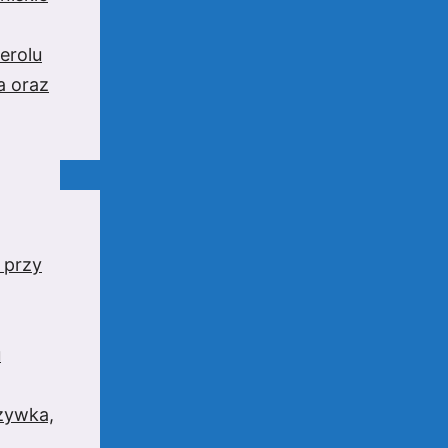
erolu
a oraz
 przy
u
rzywka,