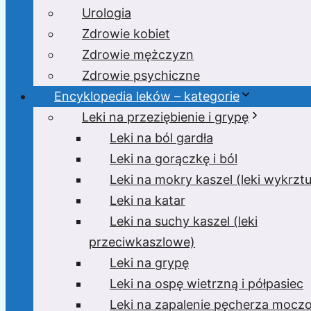
Urologia
Zdrowie kobiet
Zdrowie mężczyzn
Zdrowie psychiczne
Encyklopedia leków – kategorie
Leki na przeziębienie i grypę
Leki na ból gardła
Leki na gorączkę i ból
Leki na mokry kaszel (leki wykrzt
Leki na katar
Leki na suchy kaszel (leki
przeciwkaszlowe)
Leki na grypę
Leki na ospę wietrzną i półpasiec
Leki na zapalenie pęcherza moc