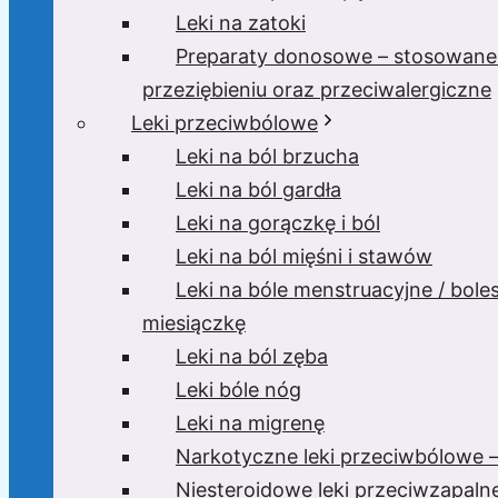
Leki na zatoki
Preparaty donosowe – stosowane
przeziębieniu oraz przeciwalergiczne
Leki przeciwbólowe
Leki na ból brzucha
Leki na ból gardła
Leki na gorączkę i ból
Leki na ból mięśni i stawów
Leki na bóle menstruacyjne / bole
miesiączkę
Leki na ból zęba
Leki bóle nóg
Leki na migrenę
Narkotyczne leki przeciwbólowe –
Niesteroidowe leki przeciwzapaln