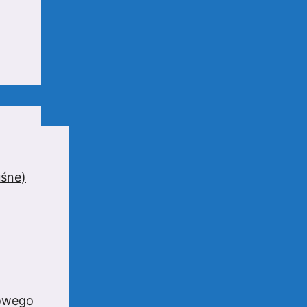
uśne)
zowego