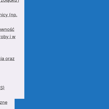
 żołądku i
nicy (np.
rawność
oby i w
ia oraz
BS)
czne