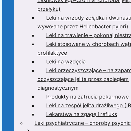
Leśniowskiego-Crohna (choroba jelit,
przełyku)
Leki na wrzody żołądka i dwunast
wywołane przez Helicobacter pylori)
Leki na trawienie – pokonaj niest
Leki stosowane w chorobach wątr
profilaktyce
Leki na wzdęcia
Leki przeczyszczające – na zaparc
oczyszczające jelita przez zabiegiem
diagnostycznym
Produkty na zatrucia pokarmowe
Leki na zespół jelita drażliwego (I
Lekarstwa na zgagę i refluks
Leki psychiatryczne – choroby psychi