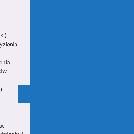
ki)
yzienia
enia
ciw
u
by