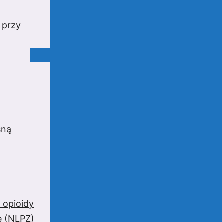
 przy
sną
 opioidy
e (NLPZ)