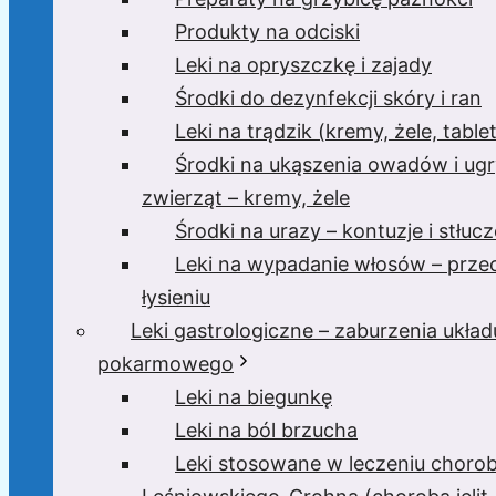
Produkty na odciski
Leki na opryszczkę i zajady
Środki do dezynfekcji skóry i ran
Leki na trądzik (kremy, żele, tablet
Środki na ukąszenia owadów i ugr
zwierząt – kremy, żele
Środki na urazy – kontuzje i stłucz
Leki na wypadanie włosów – prze
łysieniu
Leki gastrologiczne – zaburzenia układ
pokarmowego
Leki na biegunkę
Leki na ból brzucha
Leki stosowane w leczeniu choro