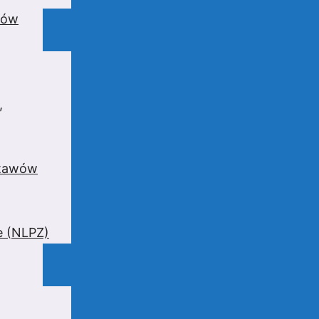
wów
,
stawów
e (NLPZ)