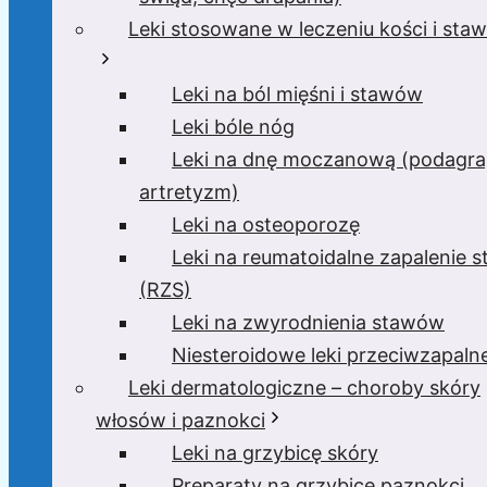
Leki stosowane w leczeniu kości i sta
Leki na ból mięśni i stawów
Leki bóle nóg
Leki na dnę moczanową (podagra
artretyzm)
Leki na osteoporozę
Leki na reumatoidalne zapalenie 
(RZS)
Leki na zwyrodnienia stawów
Niesteroidowe leki przeciwzapaln
Leki dermatologiczne – choroby skóry
włosów i paznokci
Leki na grzybicę skóry
Preparaty na grzybicę paznokci