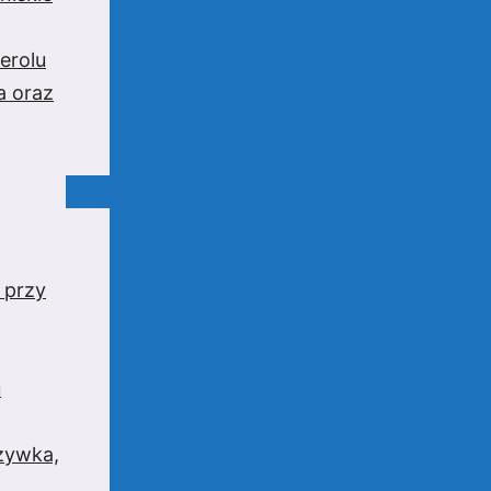
erolu
a oraz
 przy
u
rzywka,