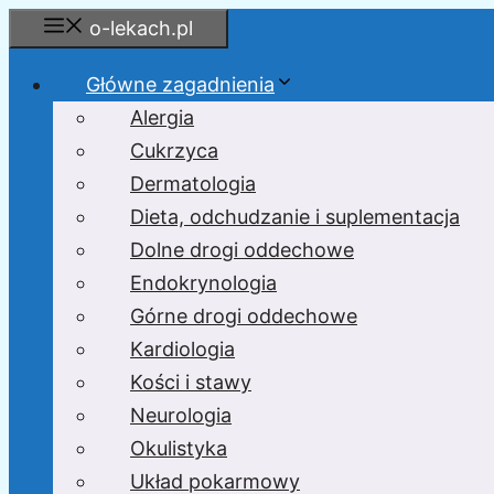
Przejdź
o-lekach.pl
do
treści
Główne zagadnienia
Alergia
Cukrzyca
Dermatologia
Dieta, odchudzanie i suplementacja
Dolne drogi oddechowe
Endokrynologia
Górne drogi oddechowe
Kardiologia
Kości i stawy
Neurologia
Okulistyka
Układ pokarmowy