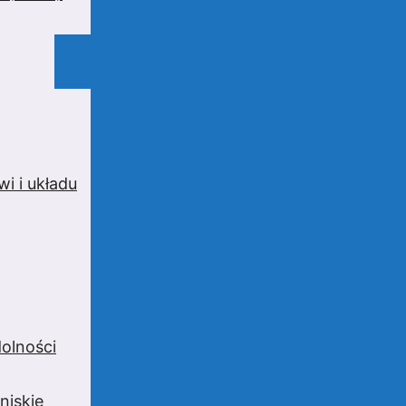
i i układu
olności
niskie