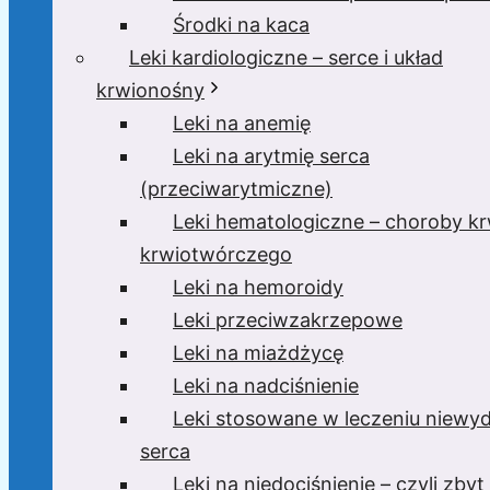
Środki na kaca
Leki kardiologiczne – serce i układ
krwionośny
Leki na anemię
Leki na arytmię serca
(przeciwarytmiczne)
Leki hematologiczne – choroby krw
krwiotwórczego
Leki na hemoroidy
Leki przeciwzakrzepowe
Leki na miażdżycę
Leki na nadciśnienie
Leki stosowane w leczeniu niewyd
serca
Leki na niedociśnienie – czyli zbyt 