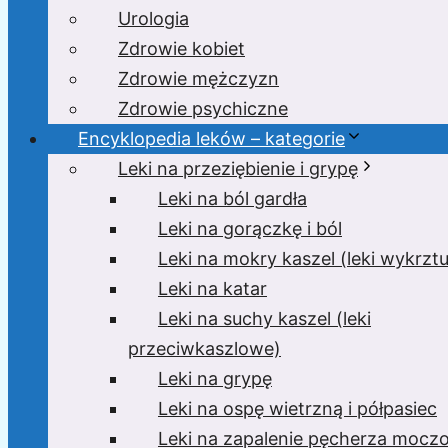
Urologia
Zdrowie kobiet
Zdrowie mężczyzn
Zdrowie psychiczne
Encyklopedia leków – kategorie
Leki na przeziębienie i grypę
Leki na ból gardła
Leki na gorączkę i ból
Leki na mokry kaszel (leki wykrzt
Leki na katar
Leki na suchy kaszel (leki
przeciwkaszlowe)
Leki na grypę
Leki na ospę wietrzną i półpasiec
Leki na zapalenie pęcherza moc