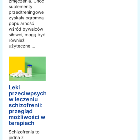
zmęczenia. Choć
suplementy
przedtreningowe
zyskały ogromną
popularność
wśród bywalców
siłowni, mogą być
również
użyteczne ...
Leki
przeciwpsychotyczne
w leczeniu
schizofrenii:
przegląd
możliwości w
terapiach
Schizofrenia to
jedna z