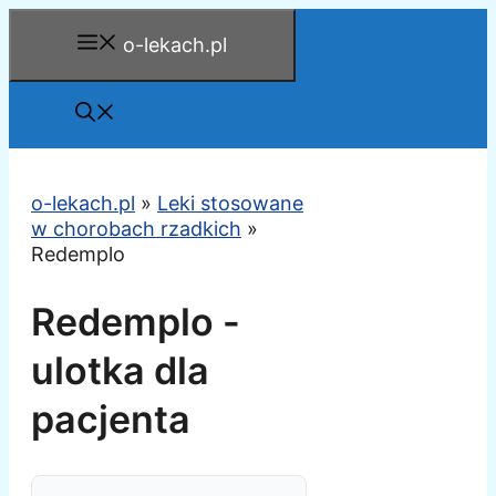
Przejdź
o-lekach.pl
do
treści
o-lekach.pl
»
Leki stosowane
w chorobach rzadkich
»
Redemplo
Redemplo -
ulotka dla
pacjenta