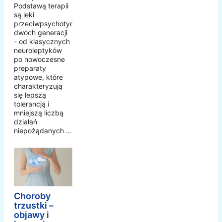
Podstawą terapii
są leki
przeciwpsychotyczne
dwóch generacji
- od klasycznych
neuroleptyków
po nowoczesne
preparaty
atypowe, które
charakteryzują
się lepszą
tolerancją i
mniejszą liczbą
działań
niepożądanych ...
Choroby
trzustki –
objawy i