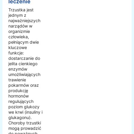
leczenie
Trzustka jest
jednym z
najważniejszych
narządów w
organizmie
człowieka,
pełniącym dwie
kluczowe
funkcje:
dostarczanie do
jelita cienkiego
enzymów
umożliwiających
trawienie
pokarmów oraz
produkcję
hormonów
regulujących
poziom glukozy
we krwi (insuliny i
glukagonu).
Choroby trzustki
mogą prowadzić
do poważnych