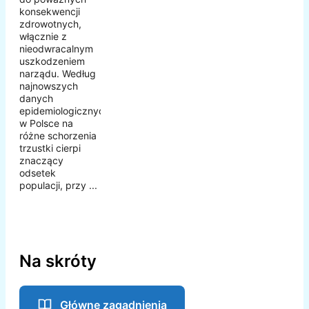
konsekwencji
zdrowotnych,
włącznie z
nieodwracalnym
uszkodzeniem
narządu. Według
najnowszych
danych
epidemiologicznych
w Polsce na
różne schorzenia
trzustki cierpi
znaczący
odsetek
populacji, przy ...
Na skróty
Główne zagadnienia