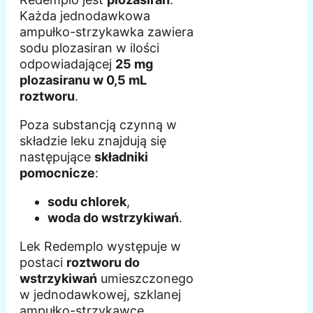
Każda jednodawkowa
ampułko-strzykawka zawiera
sodu plozasiran w ilości
odpowiadającej
25 mg
plozasiranu w 0,5 mL
roztworu
.
Poza substancją czynną w
składzie leku znajdują się
następujące
składniki
pomocnicze
:
sodu chlorek
,
woda do wstrzykiwań
.
Lek Redemplo występuje w
postaci
roztworu do
wstrzykiwań
umieszczonego
w jednodawkowej, szklanej
ampułko-strzykawce