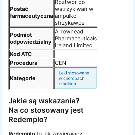
Roztwór do
Postać
wstrzykiwań w
farmaceutyczna
ampułko-
strzykawce
Arrowhead
Podmiot
Pharmaceuticals
odpowiedzialny
Ireland Limited
Kod ATC
Procedura
CEN
Leki stosowane
Kategorie
w chorobach
rzadkich
Jakie są wskazania?
Na co stosowany jest
Redemplo?
Redemplo
to lek zawierający