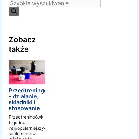
Szukaj:
Zobacz
także
Przedtreningówka
– działanie,
składniki i
stosowanie
Przedtreningówki
to jedne z
najpopularniejszych
suplementów