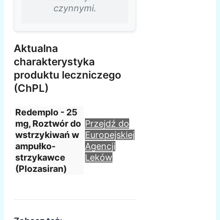
czynnymi.
Aktualna
charakterystyka
produktu leczniczego
(ChPL)
Redemplo - 25
mg, Roztwór do
Przejdź do
wstrzykiwań w
Europejskiej
ampułko-
Agencji
strzykawce
Leków
(Plozasiran)