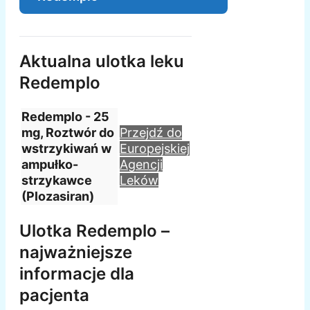
Aktualna ulotka leku
Redemplo
Redemplo - 25
mg, Roztwór do
Przejdź do
wstrzykiwań w
Europejskiej
ampułko-
Agencji
strzykawce
Leków
(Plozasiran)
Ulotka Redemplo –
najważniejsze
informacje dla
pacjenta