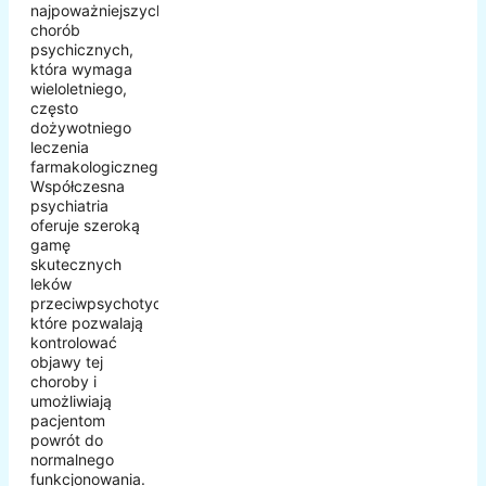
najpoważniejszych
chorób
psychicznych,
która wymaga
wieloletniego,
często
dożywotniego
leczenia
farmakologicznego.
Współczesna
psychiatria
oferuje szeroką
gamę
skutecznych
leków
przeciwpsychotycznych,
które pozwalają
kontrolować
objawy tej
choroby i
umożliwiają
pacjentom
powrót do
normalnego
funkcjonowania.