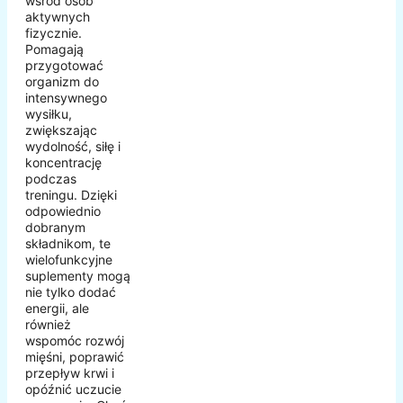
wśród osób
aktywnych
fizycznie.
Pomagają
przygotować
organizm do
intensywnego
wysiłku,
zwiększając
wydolność, siłę i
koncentrację
podczas
treningu. Dzięki
odpowiednio
dobranym
składnikom, te
wielofunkcyjne
suplementy mogą
nie tylko dodać
energii, ale
również
wspomóc rozwój
mięśni, poprawić
przepływ krwi i
opóźnić uczucie