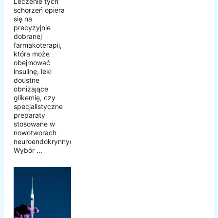
Leczenie tych
schorzeń opiera
się na
precyzyjnie
dobranej
farmakoterapii,
która może
obejmować
insulinę, leki
doustne
obniżające
glikemię, czy
specjalistyczne
preparaty
stosowane w
nowotworach
neuroendokrynnych.
Wybór ...