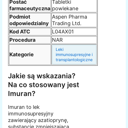
Postać
Tabletki
farmaceutyczna
powlekane
Podmiot
Aspen Pharma
odpowiedzialny
Trading Ltd.
Kod ATC
L04AX01
Procedura
NAR
Leki
Kategorie
immunosupresyjne i
transplantologiczne
Jakie są wskazania?
Na co stosowany jest
Imuran?
Imuran to lek
immunosupresyjny
zawierający azatioprynę,
substancję zmniejszającą