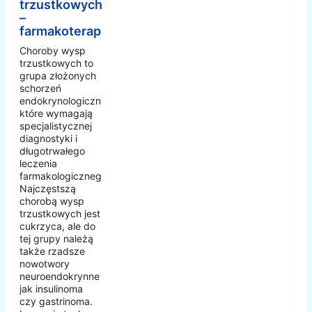
trzustkowych
–
farmakoterapia
Choroby wysp
trzustkowych to
grupa złożonych
schorzeń
endokrynologicznych,
które wymagają
specjalistycznej
diagnostyki i
długotrwałego
leczenia
farmakologicznego.
Najczęstszą
chorobą wysp
trzustkowych jest
cukrzyca, ale do
tej grupy należą
także rzadsze
nowotwory
neuroendokrynne
jak insulinoma
czy gastrinoma.