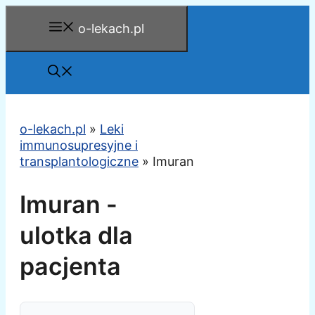
Przejdź
o-lekach.pl
do
treści
o-lekach.pl
»
Leki
immunosupresyjne i
transplantologiczne
»
Imuran
Imuran -
ulotka dla
pacjenta