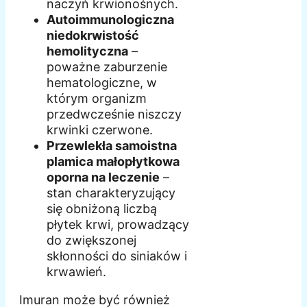
naczyń krwionośnych.
Autoimmunologiczna
niedokrwistość
hemolityczna
–
poważne zaburzenie
hematologiczne, w
którym organizm
przedwcześnie niszczy
krwinki czerwone.
Przewlekła samoistna
plamica małopłytkowa
oporna na leczenie
–
stan charakteryzujący
się obniżoną liczbą
płytek krwi, prowadzący
do zwiększonej
skłonności do siniaków i
krwawień.
Imuran może być również