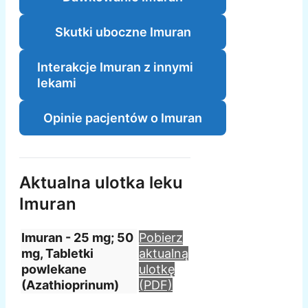
Skutki uboczne Imuran
Interakcje Imuran z innymi
lekami
Opinie pacjentów o Imuran
Aktualna ulotka leku
Imuran
Imuran - 25 mg; 50
Pobierz
mg, Tabletki
aktualną
powlekane
ulotkę
(Azathioprinum)
(PDF)