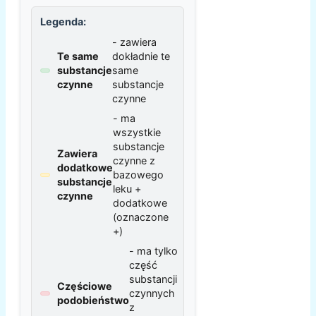
Legenda:
- zawiera
Te same
dokładnie te
substancje
same
czynne
substancje
czynne
- ma
wszystkie
substancje
Zawiera
czynne z
dodatkowe
bazowego
substancje
leku +
czynne
dodatkowe
(oznaczone
+)
- ma tylko
część
substancji
Częściowe
czynnych
podobieństwo
z