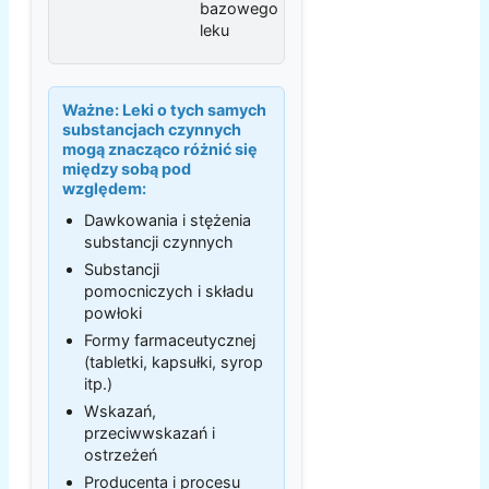
bazowego
leku
Ważne:
Leki o tych samych
substancjach czynnych
mogą znacząco różnić się
między sobą pod
względem:
Dawkowania i stężenia
substancji czynnych
Substancji
pomocniczych i składu
powłoki
Formy farmaceutycznej
(tabletki, kapsułki, syrop
itp.)
Wskazań,
przeciwwskazań i
ostrzeżeń
Producenta i procesu