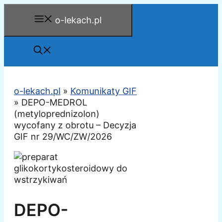
Przejdź
o-lekach.pl
do
treści
o-lekach.pl
»
Komunikaty GIF
»
DEPO-MEDROL
(metyloprednizolon)
wycofany z obrotu – Decyzja
GIF nr 29/WC/ZW/2026
DEPO-