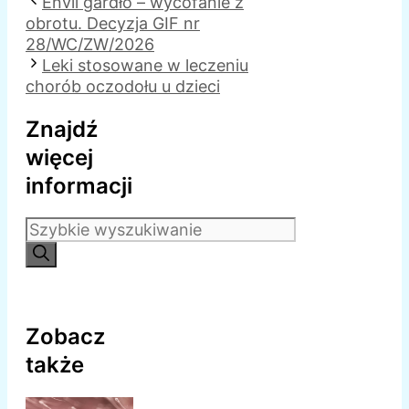
Envil gardło – wycofanie z
obrotu. Decyzja GIF nr
28/WC/ZW/2026
Leki stosowane w leczeniu
chorób oczodołu u dzieci
Znajdź
więcej
informacji
Szukaj:
Zobacz
także