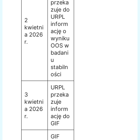
przeka
zuje do
URPL
2
inform
kwietni
ację o
a 2026
wyniku
r.
OOS w
badani
u
stabiln
ości
URPL
3
przeka
kwietni
zuje
a 2026
inform
r.
ację do
GIF
GIF