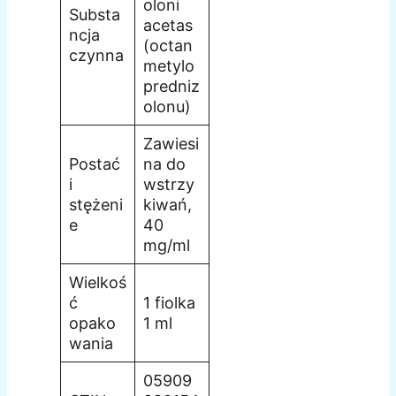
oloni
Substa
acetas
ncja
(octan
czynna
metylo
predniz
olonu)
Zawiesi
Postać
na do
i
wstrzy
stężeni
kiwań,
e
40
mg/ml
Wielkoś
ć
1 fiolka
opako
1 ml
wania
05909