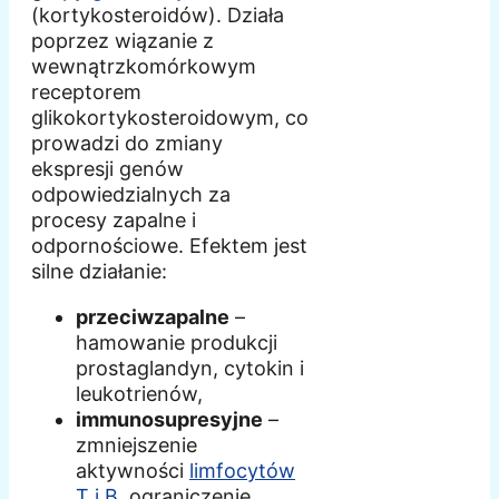
(kortykosteroidów). Działa
poprzez wiązanie z
wewnątrzkomórkowym
receptorem
glikokortykosteroidowym, co
prowadzi do zmiany
ekspresji genów
odpowiedzialnych za
procesy zapalne i
odpornościowe. Efektem jest
silne działanie:
przeciwzapalne
–
hamowanie produkcji
prostaglandyn, cytokin i
leukotrienów,
immunosupresyjne
–
zmniejszenie
aktywności
limfocytów
T i B
, ograniczenie