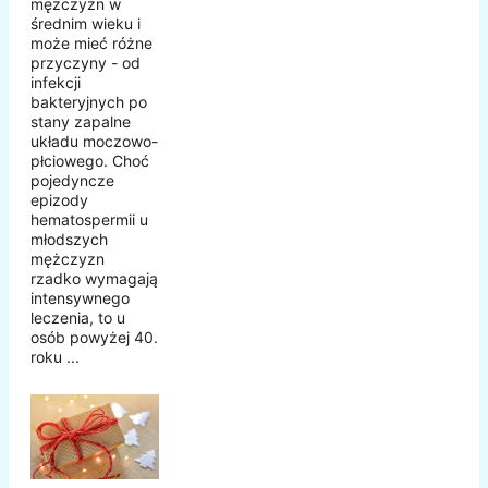
mężczyzn w
średnim wieku i
może mieć różne
przyczyny - od
infekcji
bakteryjnych po
stany zapalne
układu moczowo-
płciowego. Choć
pojedyncze
epizody
hematospermii u
młodszych
mężczyzn
rzadko wymagają
intensywnego
leczenia, to u
osób powyżej 40.
roku ...