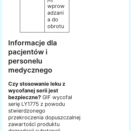
wprow
adzani
a do
obrotu
Informacje dla
pacjentów i
personelu
medycznego
Czy stosowanie leku z
wycofanej serii jest
bezpieczne?
GIF wycofał
serię LY1775 z powodu
stwierdzonego
przekroczenia dopuszczalnej
zawartości produktu
degradacji substancji