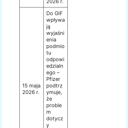
2026 r.
Do GIF
wpływa
ją
wyjaśni
enia
podmio
tu
odpowi
edzialn
ego –
Pfizer
15 maja
podtrz
2026 r.
ymuje,
że
proble
m
dotycz
y