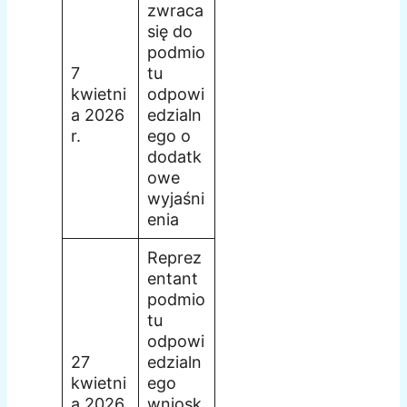
zwraca
się do
podmio
7
tu
kwietni
odpowi
a 2026
edzialn
r.
ego o
dodatk
owe
wyjaśni
enia
Reprez
entant
podmio
tu
odpowi
27
edzialn
kwietni
ego
a 2026
wniosk