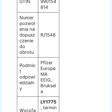
GTIN
990154
814
Numer
pozwol
enia na
dopusz
R/1548
czenie
do
obrotu
Pfizer
Podmio
Europe
t
MA
odpowi
EEIG,
edzialn
Bruksel
y
a
LY1775
, termin
Wycofa