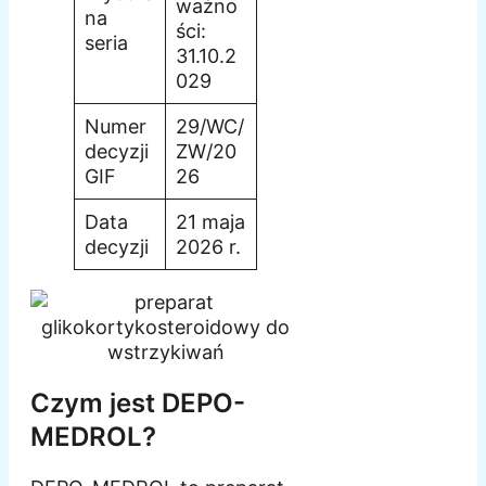
ważno
na
ści:
seria
31.10.2
029
Numer
29/WC/
decyzji
ZW/20
GIF
26
Data
21 maja
decyzji
2026 r.
Czym jest DEPO-
MEDROL?