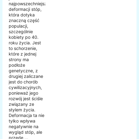
najpowszechniejszych
deformacji stóp,
która dotyka
znaczną część
populacji,
szczególnie
kobiety po 40.
roku życia. Jest
to schorzenie,
które z jednej
strony ma
podłoże
genetyczne, z
drugiej zaliczane
jest do chorób
cywilizacyjnych,
ponieważ jego
rozwój jest ściśle
związany ze
stylem życia.
Deformacja ta nie
tylko wpływa
negatywnie na
wygląd stóp, ale
przede ...