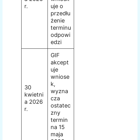
r.
uje o
przedłu
żenie
terminu
odpowi
edzi
GIF
akcept
uje
wniose
k,
30
wyzna
kwietni
cza
a 2026
ostatec
r.
zny
termin
na 15
maja