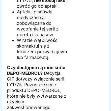
LY1775,
nie stosuj leku
i
zwróć go do apteki.
Apteki i placówki
medyczne są
zobowiązane do
wycofania tej serii z
obrotu i zapasów.
W razie wątpliwości
skontaktuj się z
lekarzem prowadzącym
lub farmaceutą.
Czy dostępne są inne serie
DEPO-MEDROL?
Decyzja
GIF dotyczy wyłącznie serii
LY1775. Pozostałe serie
produktu DEPO-MEDROL,
które nie były wytwarzane z
użyciem
zakwestionowanego