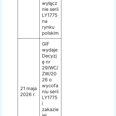
wyłącz
nie serii
LY1775
na
rynku
polskim
GIF
wydaje
Decyzj
ę nr
29/WC/
ZW/20
26 o
wycofa
21 maja
niu serii
2026 r.
LY1775
i
zakazie
jej