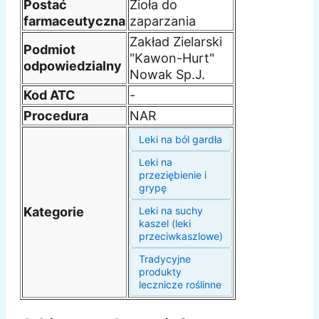
Postać
Zioła do
farmaceutyczna
zaparzania
Zakład Zielarski
Podmiot
"Kawon-Hurt"
odpowiedzialny
Nowak Sp.J.
Kod ATC
-
Procedura
NAR
Leki na ból gardła
Leki na
przeziębienie i
grypę
Kategorie
Leki na suchy
kaszel (leki
przeciwkaszlowe)
Tradycyjne
produkty
lecznicze roślinne