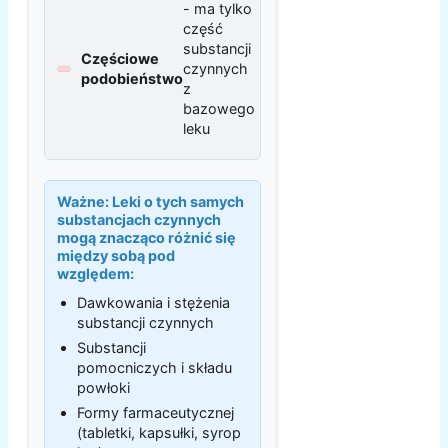
- ma tylko
część
substancji
Częściowe
czynnych
podobieństwo
z
bazowego
leku
Ważne:
Leki o tych samych
substancjach czynnych
mogą znacząco różnić się
między sobą pod
względem:
Dawkowania i stężenia
substancji czynnych
Substancji
pomocniczych i składu
powłoki
Formy farmaceutycznej
(tabletki, kapsułki, syrop