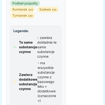
Podbiał pospolity
Rumianek
Szałwia
(+)
(+)
Tymianek
(+)
Legenda:
- zawiera
Te same
dokładnie te
substancje
same
czynne
substancje
czynne
- ma
wszystkie
substancje
Zawiera
czynne z
dodatkowe
bazowego
substancje
leku +
czynne
dodatkowe
(oznaczone
+)