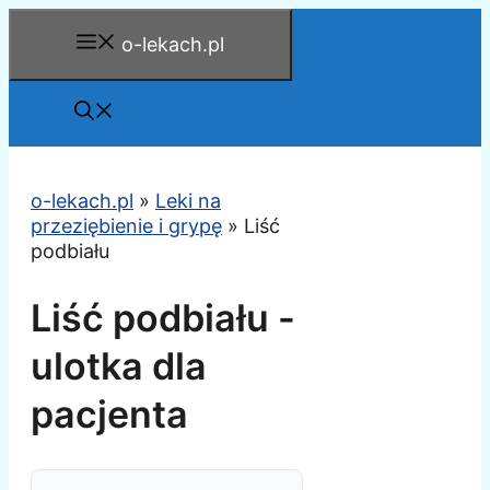
Przejdź
o-lekach.pl
do
treści
o-lekach.pl
»
Leki na
przeziębienie i grypę
»
Liść
podbiału
Liść podbiału -
ulotka dla
pacjenta